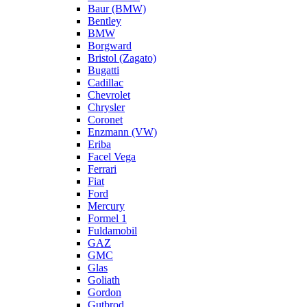
Baur (BMW)
Bentley
BMW
Borgward
Bristol (Zagato)
Bugatti
Cadillac
Chevrolet
Chrysler
Coronet
Enzmann (VW)
Eriba
Facel Vega
Ferrari
Fiat
Ford
Mercury
Formel 1
Fuldamobil
GAZ
GMC
Glas
Goliath
Gordon
Gutbrod