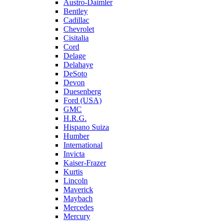
Austro-Daimler
Bentley
Cadillac
Chevrolet
Cisitalia
Cord
Delage
Delahaye
DeSoto
Devon
Duesenberg
Ford (USA)
GMC
H.R.G.
Hispano Suiza
Humber
International
Invicta
Kaiser-Frazer
Kurtis
Lincoln
Maverick
Maybach
Mercedes
Mercury