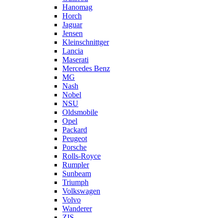
Hanomag
Horch
Jaguar
Jensen
Kleinschnittger
Lancia
Maserati
Mercedes Benz
MG
Nash
Nobel
NSU
Oldsmobile
Opel
Packard
Peugeot
Porsche
Rolls-Royce
Rumpler
Sunbeam
Triumph
Volkswagen
Volvo
Wanderer
ZIS