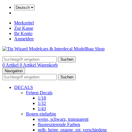
Merkzettel
Zur Kasse
Ihr Konto
Anmelden
Suchen
0 Artikel
0 Artikel
Warenkorb
Navigation
Suchen
DECALS
Felgen Decals
1/18
1/32
1/43
Bogen einfarbig
weiss, schwarz, transparent
fluoreszierende Farben
gelb, beige, orange, rot, verschiedene