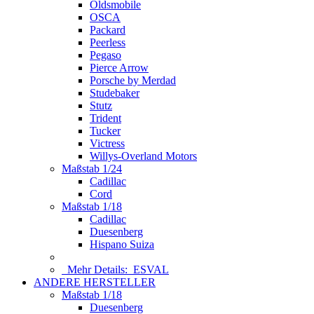
Oldsmobile
OSCA
Packard
Peerless
Pegaso
Pierce Arrow
Porsche by Merdad
Studebaker
Stutz
Trident
Tucker
Victress
Willys-Overland Motors
Maßstab 1/24
Cadillac
Cord
Maßstab 1/18
Cadillac
Duesenberg
Hispano Suiza
Mehr Details:
ESVAL
ANDERE HERSTELLER
Maßstab 1/18
Duesenberg