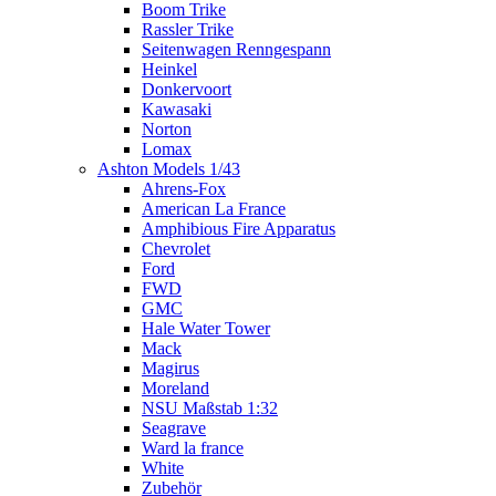
Boom Trike
Rassler Trike
Seitenwagen Renngespann
Heinkel
Donkervoort
Kawasaki
Norton
Lomax
Ashton Models 1/43
Ahrens-Fox
American La France
Amphibious Fire Apparatus
Chevrolet
Ford
FWD
GMC
Hale Water Tower
Mack
Magirus
Moreland
NSU Maßstab 1:32
Seagrave
Ward la france
White
Zubehör