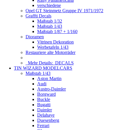
Rally Panamericana
verschiedene
Opel GT Steinmetz Gruppe IV 1971/1972
Graffti Decals
Maßstab 1/32
Maßstab 1/43
Maßstab 1/87 + 1/160
Dioramen
Vitrinen Dekoration
Werbetafeln 1/43
Restauriere alte Motorräder
Mehr Details:
DECALS
TIN WIZARD MODELCARS
Maßstab 1/43
Aston Martin
Audi
Austro-Daimler
Borgward
Buckle
Bugatti
Daimler
Delahaye
Duesenberg
Ferrari