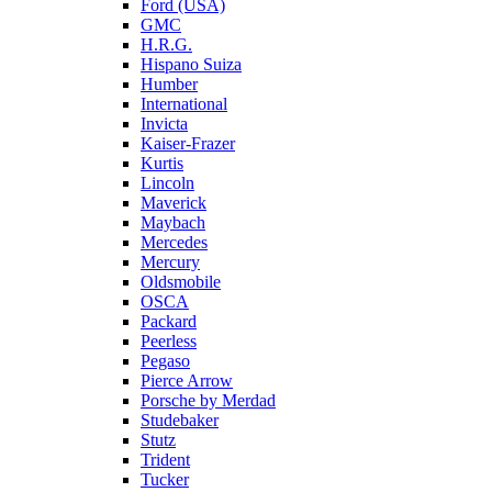
Ford (USA)
GMC
H.R.G.
Hispano Suiza
Humber
International
Invicta
Kaiser-Frazer
Kurtis
Lincoln
Maverick
Maybach
Mercedes
Mercury
Oldsmobile
OSCA
Packard
Peerless
Pegaso
Pierce Arrow
Porsche by Merdad
Studebaker
Stutz
Trident
Tucker