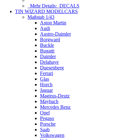
Mehr Details:
DECALS
TIN WIZARD MODELCARS
Maßstab 1/43
Aston Martin
Audi
Austro-Daimler
Borgward
Buckle
Bugatti
Daimler
Delahaye
Duesenberg
Ferrari
Glas
Horch
Jaguar
Magirus-Deutz
Maybach
Mercedes Benz
Opel
Pegaso
Porsche
Saab
Volkswagen