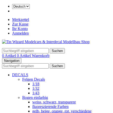
Merkzettel
Zur Kasse
Ihr Konto
Anmelden
Suchen
0 Artikel
0 Artikel
Warenkorb
Navigation
Suchen
DECALS
Felgen Decals
1/18
1/32
1/43
Bogen einfarbig
weiss, schwarz, transparent
fluoreszierende Farben
gelb, beige, orange, rot, verschiedene