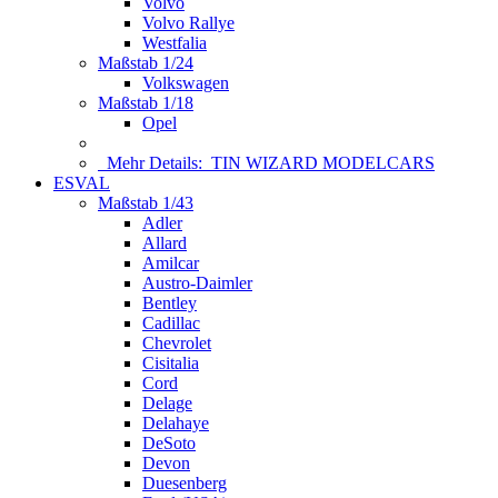
Volvo
Volvo Rallye
Westfalia
Maßstab 1/24
Volkswagen
Maßstab 1/18
Opel
Mehr Details:
TIN WIZARD MODELCARS
ESVAL
Maßstab 1/43
Adler
Allard
Amilcar
Austro-Daimler
Bentley
Cadillac
Chevrolet
Cisitalia
Cord
Delage
Delahaye
DeSoto
Devon
Duesenberg