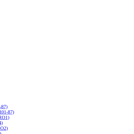
-87)
R01-87)
 RO1)
4)
RO2)
)