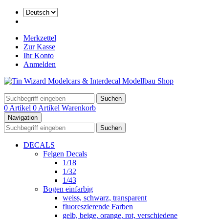
Merkzettel
Zur Kasse
Ihr Konto
Anmelden
Suchen
0 Artikel
0 Artikel
Warenkorb
Navigation
Suchen
DECALS
Felgen Decals
1/18
1/32
1/43
Bogen einfarbig
weiss, schwarz, transparent
fluoreszierende Farben
gelb, beige, orange, rot, verschiedene