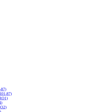
-87)
R01-87)
 RO1)
4)
RO2)
)