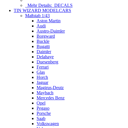
Mehr Details:
DECALS
TIN WIZARD MODELCARS
Maßstab 1/43
Aston Martin
Audi
Austro-Daimler
Borgward
Buckle
Bugatti
Daimler
Delahaye
Duesenberg
Ferrari
Glas
Horch
Jaguar
Magirus-Deutz
Maybach
Mercedes Benz
Opel
Pegaso
Porsche
Saab
Volkswagen