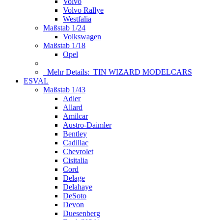
Volvo
Volvo Rallye
Westfalia
Maßstab 1/24
Volkswagen
Maßstab 1/18
Opel
Mehr Details:
TIN WIZARD MODELCARS
ESVAL
Maßstab 1/43
Adler
Allard
Amilcar
Austro-Daimler
Bentley
Cadillac
Chevrolet
Cisitalia
Cord
Delage
Delahaye
DeSoto
Devon
Duesenberg