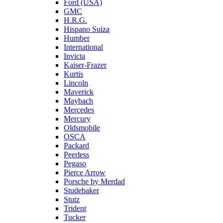
Ford (USA)
GMC
H.R.G.
Hispano Suiza
Humber
International
Invicta
Kaiser-Frazer
Kurtis
Lincoln
Maverick
Maybach
Mercedes
Mercury
Oldsmobile
OSCA
Packard
Peerless
Pegaso
Pierce Arrow
Porsche by Merdad
Studebaker
Stutz
Trident
Tucker