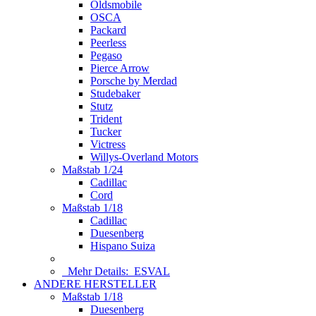
Oldsmobile
OSCA
Packard
Peerless
Pegaso
Pierce Arrow
Porsche by Merdad
Studebaker
Stutz
Trident
Tucker
Victress
Willys-Overland Motors
Maßstab 1/24
Cadillac
Cord
Maßstab 1/18
Cadillac
Duesenberg
Hispano Suiza
Mehr Details:
ESVAL
ANDERE HERSTELLER
Maßstab 1/18
Duesenberg