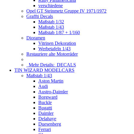
Rally Panamericana
verschiedene
Opel GT Steinmetz Gruppe IV 1971/1972
Graffti Decals
Maßstab 1/32
Maßstab 1/43
Maßstab 1/87 + 1/160
Dioramen
Vitrinen Dekoration
Werbetafeln 1/43
Restauriere alte Motorräder
Mehr Details:
DECALS
TIN WIZARD MODELCARS
Maßstab 1/43
Aston Martin
Audi
Austro-Daimler
Borgward
Buckle
Bugatti
Daimler
Delahaye
Duesenberg
Ferrari