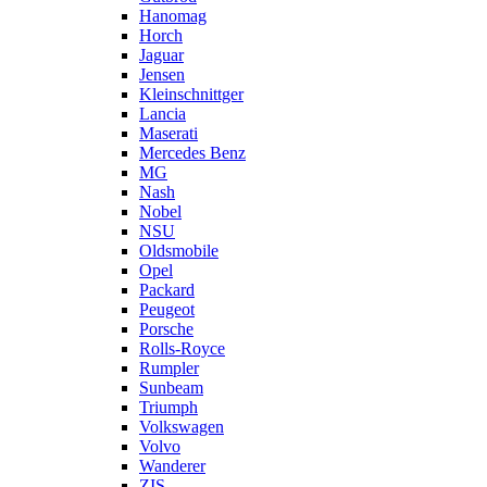
Hanomag
Horch
Jaguar
Jensen
Kleinschnittger
Lancia
Maserati
Mercedes Benz
MG
Nash
Nobel
NSU
Oldsmobile
Opel
Packard
Peugeot
Porsche
Rolls-Royce
Rumpler
Sunbeam
Triumph
Volkswagen
Volvo
Wanderer
ZIS