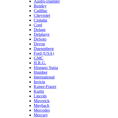
Austro-Daimler
Bentley
Cadillac
Chevrolet
Cisitalia
Cord
Delage
Delahaye
DeSoto
Devon
Duesenberg
Ford (USA)
GMC
H.R.G.
Hispano Suiza
Humber
International
Invicta
Kaiser-Frazer
Kurtis
Lincoln
Maverick
Maybach
Mercedes
Mercury