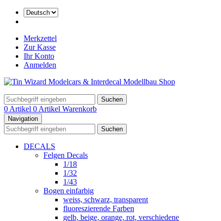
Merkzettel
Zur Kasse
Ihr Konto
Anmelden
Suchen
0 Artikel
0 Artikel
Warenkorb
Navigation
Suchen
DECALS
Felgen Decals
1/18
1/32
1/43
Bogen einfarbig
weiss, schwarz, transparent
fluoreszierende Farben
gelb, beige, orange, rot, verschiedene