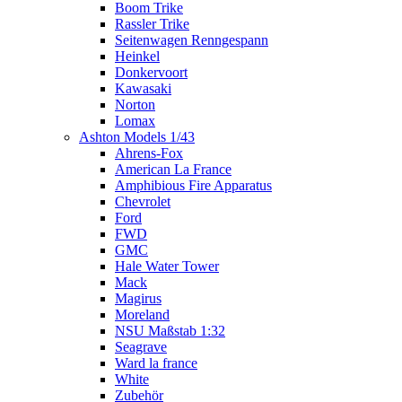
Boom Trike
Rassler Trike
Seitenwagen Renngespann
Heinkel
Donkervoort
Kawasaki
Norton
Lomax
Ashton Models 1/43
Ahrens-Fox
American La France
Amphibious Fire Apparatus
Chevrolet
Ford
FWD
GMC
Hale Water Tower
Mack
Magirus
Moreland
NSU Maßstab 1:32
Seagrave
Ward la france
White
Zubehör