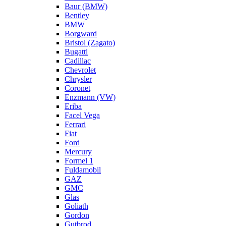
Baur (BMW)
Bentley
BMW
Borgward
Bristol (Zagato)
Bugatti
Cadillac
Chevrolet
Chrysler
Coronet
Enzmann (VW)
Eriba
Facel Vega
Ferrari
Fiat
Ford
Mercury
Formel 1
Fuldamobil
GAZ
GMC
Glas
Goliath
Gordon
Gutbrod