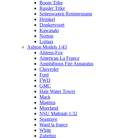
Boom Trike
Rassler Trike
Seitenwagen Renngespann
Heinkel
Donkervoort
Kawasaki
Norton
Lomax
Ashton Models 1/43
Ahrens-Fox
American La France
Amphibious Fire Apparatus
Chevrolet
Ford
FWD
GMC
Hale Water Tower
Mack
Magirus
Moreland
NSU Maßstab 1:32
Seagrave
Ward la france
White
Zubehör