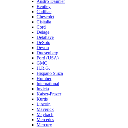
Austro-Daimler
Bentley
Cadillac
Chevrolet
Cisitalia
Cord
Delage
Delahaye
DeSoto
Devon
Duesenberg
Ford (USA)
GMC
H.R.G.
Hispano Suiza
Humber
International
Invicta
Kaiser-Frazer
Kurtis
Lincoln
Maverick
Maybach
Mercedes
Mercury