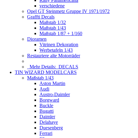
Rally Panamericana
verschiedene
Opel GT Steinmetz Gruppe IV 1971/1972
Graffti Decals
Maßstab 1/32
Maßstab 1/43
Maßstab 1/87 + 1/160
Dioramen
Vitrinen Dekoration
Werbetafeln 1/43
Restauriere alte Motorräder
Mehr Details:
DECALS
TIN WIZARD MODELCARS
Maßstab 1/43
Aston Martin
Audi
Austro-Daimler
Borgward
Buckle
Bugatti
Daimler
Delahaye
Duesenberg
Ferrari