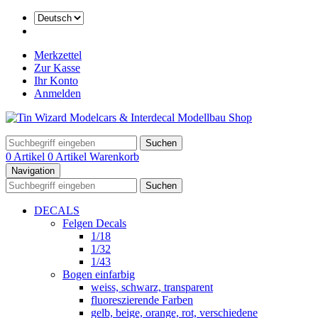
Merkzettel
Zur Kasse
Ihr Konto
Anmelden
Suchen
0 Artikel
0 Artikel
Warenkorb
Navigation
Suchen
DECALS
Felgen Decals
1/18
1/32
1/43
Bogen einfarbig
weiss, schwarz, transparent
fluoreszierende Farben
gelb, beige, orange, rot, verschiedene