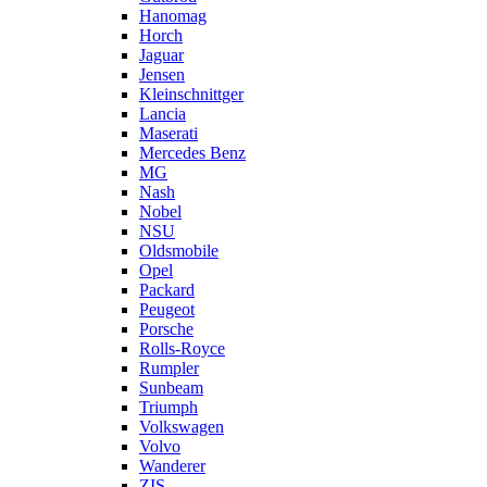
Hanomag
Horch
Jaguar
Jensen
Kleinschnittger
Lancia
Maserati
Mercedes Benz
MG
Nash
Nobel
NSU
Oldsmobile
Opel
Packard
Peugeot
Porsche
Rolls-Royce
Rumpler
Sunbeam
Triumph
Volkswagen
Volvo
Wanderer
ZIS