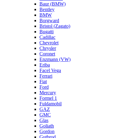
Baur (BMW)
Bentley
BMW
Borgward
Bristol (Zagato)
Bugatti
Cadillac
Chevrolet
Chrysler
Coronet
Enzmann (VW)
Eriba
Facel Vega
Ferrari
Fiat
Ford
Mercury
Formel 1
Fuldamobil
GAZ
GMC
Glas
Goliath
Gordon
Gutbrod