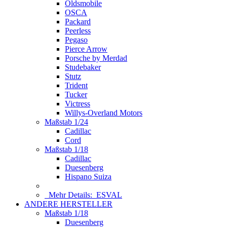
Oldsmobile
OSCA
Packard
Peerless
Pegaso
Pierce Arrow
Porsche by Merdad
Studebaker
Stutz
Trident
Tucker
Victress
Willys-Overland Motors
Maßstab 1/24
Cadillac
Cord
Maßstab 1/18
Cadillac
Duesenberg
Hispano Suiza
Mehr Details:
ESVAL
ANDERE HERSTELLER
Maßstab 1/18
Duesenberg