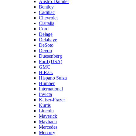
Austro-Daimler
Bentley
Cadillac
Chevrolet
Cisitalia
Cord
Delage
Delahaye
DeSoto
Devon
Duesenberg
Ford (USA)
GMC
H.R.G.
Hispano Suiza
Humber
International
Invicta
Kaiser-Frazer
Kurtis
Lincoln
Maverick
Maybach
Mercedes
Mercury