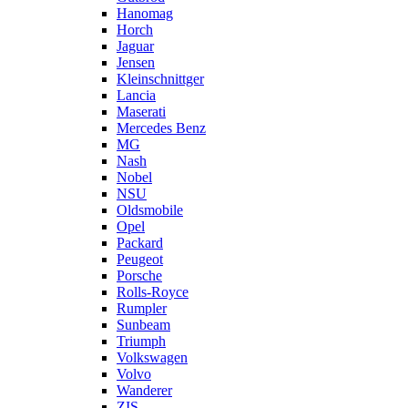
Hanomag
Horch
Jaguar
Jensen
Kleinschnittger
Lancia
Maserati
Mercedes Benz
MG
Nash
Nobel
NSU
Oldsmobile
Opel
Packard
Peugeot
Porsche
Rolls-Royce
Rumpler
Sunbeam
Triumph
Volkswagen
Volvo
Wanderer
ZIS