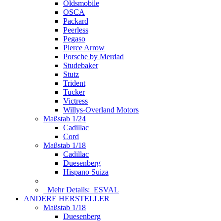
Oldsmobile
OSCA
Packard
Peerless
Pegaso
Pierce Arrow
Porsche by Merdad
Studebaker
Stutz
Trident
Tucker
Victress
Willys-Overland Motors
Maßstab 1/24
Cadillac
Cord
Maßstab 1/18
Cadillac
Duesenberg
Hispano Suiza
Mehr Details:
ESVAL
ANDERE HERSTELLER
Maßstab 1/18
Duesenberg