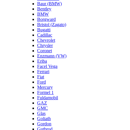
Baur (BMW)
Bentley
BMW
Borgward
Bristol (Zagato)
Bugatti
Cadillac
Chevrolet
Chrysler
Coronet
Enzmann (VW)
Eriba
Facel Vega
Ferrari
Fiat
Ford
Mercury
Formel 1
Fuldamobil
GAZ
GMC
Glas
Goliath
Gordon
Gutbrod