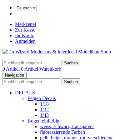
Merkzettel
Zur Kasse
Ihr Konto
Anmelden
Suchen
0 Artikel
0 Artikel
Warenkorb
Navigation
Suchen
DECALS
Felgen Decals
1/18
1/32
1/43
Bogen einfarbig
weiss, schwarz, transparent
fluoreszierende Farben
gelb, beige, orange, rot, verschiedene