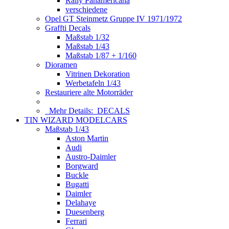
Rally Panamericana
verschiedene
Opel GT Steinmetz Gruppe IV 1971/1972
Graffti Decals
Maßstab 1/32
Maßstab 1/43
Maßstab 1/87 + 1/160
Dioramen
Vitrinen Dekoration
Werbetafeln 1/43
Restauriere alte Motorräder
Mehr Details:
DECALS
TIN WIZARD MODELCARS
Maßstab 1/43
Aston Martin
Audi
Austro-Daimler
Borgward
Buckle
Bugatti
Daimler
Delahaye
Duesenberg
Ferrari