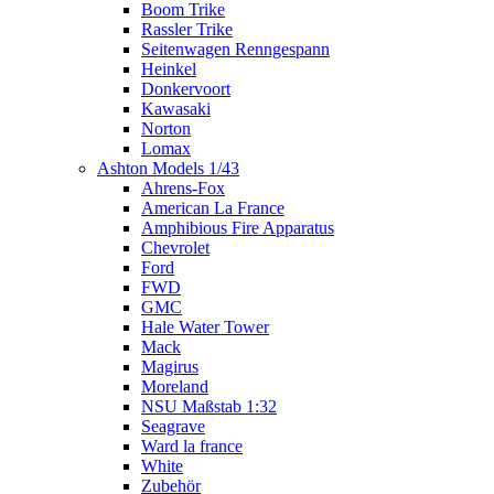
Boom Trike
Rassler Trike
Seitenwagen Renngespann
Heinkel
Donkervoort
Kawasaki
Norton
Lomax
Ashton Models 1/43
Ahrens-Fox
American La France
Amphibious Fire Apparatus
Chevrolet
Ford
FWD
GMC
Hale Water Tower
Mack
Magirus
Moreland
NSU Maßstab 1:32
Seagrave
Ward la france
White
Zubehör