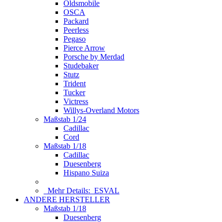
Oldsmobile
OSCA
Packard
Peerless
Pegaso
Pierce Arrow
Porsche by Merdad
Studebaker
Stutz
Trident
Tucker
Victress
Willys-Overland Motors
Maßstab 1/24
Cadillac
Cord
Maßstab 1/18
Cadillac
Duesenberg
Hispano Suiza
Mehr Details:
ESVAL
ANDERE HERSTELLER
Maßstab 1/18
Duesenberg