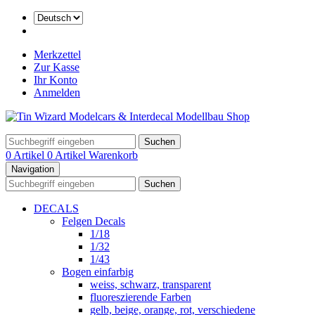
Merkzettel
Zur Kasse
Ihr Konto
Anmelden
Suchen
0 Artikel
0 Artikel
Warenkorb
Navigation
Suchen
DECALS
Felgen Decals
1/18
1/32
1/43
Bogen einfarbig
weiss, schwarz, transparent
fluoreszierende Farben
gelb, beige, orange, rot, verschiedene