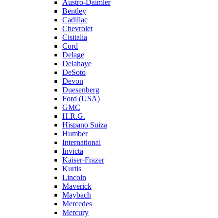
Austro-Daimler
Bentley
Cadillac
Chevrolet
Cisitalia
Cord
Delage
Delahaye
DeSoto
Devon
Duesenberg
Ford (USA)
GMC
H.R.G.
Hispano Suiza
Humber
International
Invicta
Kaiser-Frazer
Kurtis
Lincoln
Maverick
Maybach
Mercedes
Mercury