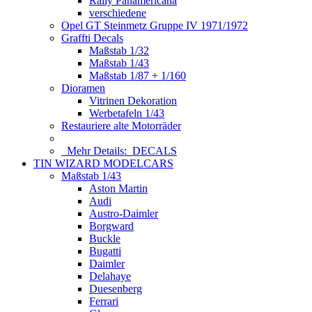
Rally Panamericana
verschiedene
Opel GT Steinmetz Gruppe IV 1971/1972
Graffti Decals
Maßstab 1/32
Maßstab 1/43
Maßstab 1/87 + 1/160
Dioramen
Vitrinen Dekoration
Werbetafeln 1/43
Restauriere alte Motorräder
Mehr Details:
DECALS
TIN WIZARD MODELCARS
Maßstab 1/43
Aston Martin
Audi
Austro-Daimler
Borgward
Buckle
Bugatti
Daimler
Delahaye
Duesenberg
Ferrari