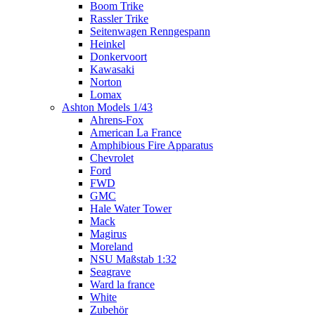
Boom Trike
Rassler Trike
Seitenwagen Renngespann
Heinkel
Donkervoort
Kawasaki
Norton
Lomax
Ashton Models 1/43
Ahrens-Fox
American La France
Amphibious Fire Apparatus
Chevrolet
Ford
FWD
GMC
Hale Water Tower
Mack
Magirus
Moreland
NSU Maßstab 1:32
Seagrave
Ward la france
White
Zubehör