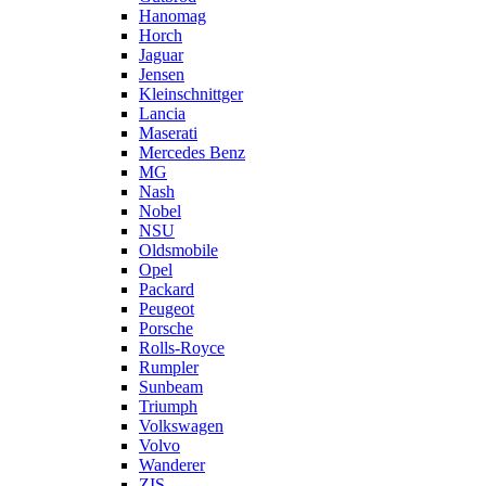
Hanomag
Horch
Jaguar
Jensen
Kleinschnittger
Lancia
Maserati
Mercedes Benz
MG
Nash
Nobel
NSU
Oldsmobile
Opel
Packard
Peugeot
Porsche
Rolls-Royce
Rumpler
Sunbeam
Triumph
Volkswagen
Volvo
Wanderer
ZIS