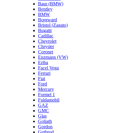
Baur (BMW)
Bentley
BMW
Borgward
Bristol (Zagato)
Bugatti
Cadillac
Chevrolet
Chrysler
Coronet
Enzmann (VW)
Eriba
Facel Vega
Ferrari
Fiat
Ford
Mercury
Formel 1
Fuldamobil
GAZ
GMC
Glas
Goliath
Gordon
Gutbrod