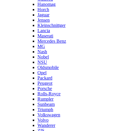
Hanomag
Horch
Jaguar
Jensen
Kleinschnittger
Lancia
Maserati
Mercedes Benz
MG
Nash
Nobel
NSU
Oldsmobile
Opel
Packard
Peugeot
Porsche
Rolls-Royce
Rumpler
Sunbeam
Triumph
Volkswagen
Volvo
Wanderer
ZIS