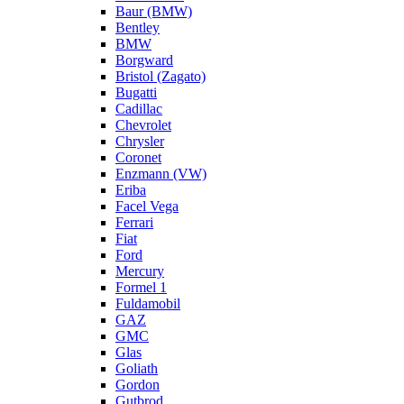
Baur (BMW)
Bentley
BMW
Borgward
Bristol (Zagato)
Bugatti
Cadillac
Chevrolet
Chrysler
Coronet
Enzmann (VW)
Eriba
Facel Vega
Ferrari
Fiat
Ford
Mercury
Formel 1
Fuldamobil
GAZ
GMC
Glas
Goliath
Gordon
Gutbrod