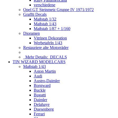
Rally Panamericana
verschiedene
Opel GT Steinmetz Gruppe IV 1971/1972
Graffti Decals
Maßstab 1/32
Maßstab 1/43
Maßstab 1/87 + 1/160
Dioramen
Vitrinen Dekoration
Werbetafeln 1/43
Restauriere alte Motorräder
Mehr Details:
DECALS
TIN WIZARD MODELCARS
Maßstab 1/43
Aston Martin
Audi
Austro-Daimler
Borgward
Buckle
Bugatti
Daimler
Delahaye
Duesenberg
Ferrari