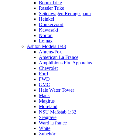
Boom Trike
Rassler Trike
Seitenwagen Renngespann
Heinkel
Donkervoort
Kawasaki
Norton
Lomax
Ashton Models 1/43
Ahrens-Fox
American La France
Amphibious Fire Apparatus
Chevrolet
Ford
FWD
GMC
Hale Water Tower
Mack
Magirus
Moreland
NSU Maßstab 1:32
Seagrave
Ward la france
White
Zubehör