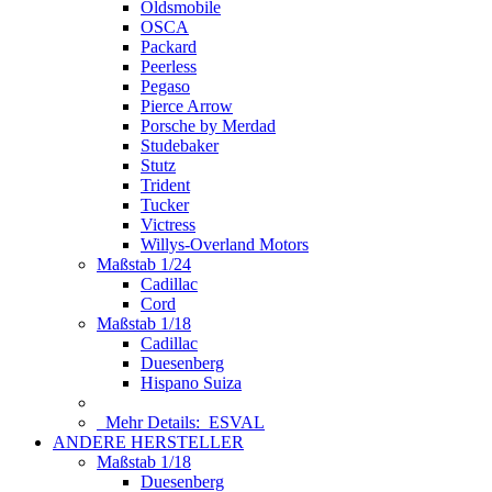
Oldsmobile
OSCA
Packard
Peerless
Pegaso
Pierce Arrow
Porsche by Merdad
Studebaker
Stutz
Trident
Tucker
Victress
Willys-Overland Motors
Maßstab 1/24
Cadillac
Cord
Maßstab 1/18
Cadillac
Duesenberg
Hispano Suiza
Mehr Details:
ESVAL
ANDERE HERSTELLER
Maßstab 1/18
Duesenberg