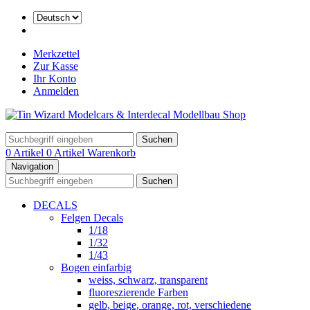
Merkzettel
Zur Kasse
Ihr Konto
Anmelden
Suchen
0 Artikel
0 Artikel
Warenkorb
Navigation
Suchen
DECALS
Felgen Decals
1/18
1/32
1/43
Bogen einfarbig
weiss, schwarz, transparent
fluoreszierende Farben
gelb, beige, orange, rot, verschiedene