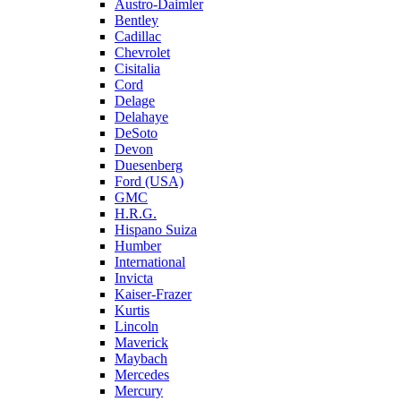
Austro-Daimler
Bentley
Cadillac
Chevrolet
Cisitalia
Cord
Delage
Delahaye
DeSoto
Devon
Duesenberg
Ford (USA)
GMC
H.R.G.
Hispano Suiza
Humber
International
Invicta
Kaiser-Frazer
Kurtis
Lincoln
Maverick
Maybach
Mercedes
Mercury