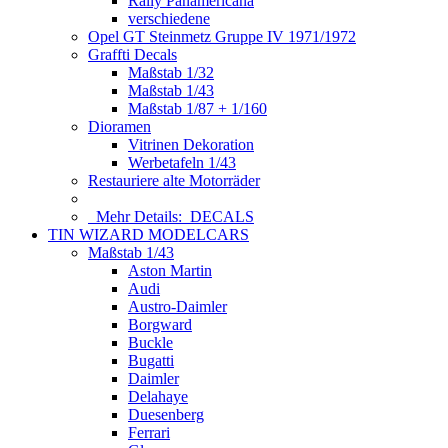
Rally Panamericana
verschiedene
Opel GT Steinmetz Gruppe IV 1971/1972
Graffti Decals
Maßstab 1/32
Maßstab 1/43
Maßstab 1/87 + 1/160
Dioramen
Vitrinen Dekoration
Werbetafeln 1/43
Restauriere alte Motorräder
Mehr Details:
DECALS
TIN WIZARD MODELCARS
Maßstab 1/43
Aston Martin
Audi
Austro-Daimler
Borgward
Buckle
Bugatti
Daimler
Delahaye
Duesenberg
Ferrari