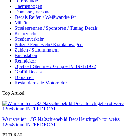
Öl Produkte
Themenbögen
Transport, Versand
Decals Reifen / Weißwandreifen
Militär
Straßenrennen / Sponsoren / Tuning Decals
Kennzeichen
Straßenverkehr
Polizei/ Feuerwehr/ Krankenwagen
Zahlen / Startnummern
Buchstaben
Renndekor
Opel GT Steinmetz Gruppe IV 1971/1972
Graffti Decals
Dioramen
Restauriere alte Motorräder
Top Artikel
Warnstreifen 1/87 Naßschiebebild Decal leuchtgelb-rot-weiss
120x80mm INTERDECAL
EUR 6,80