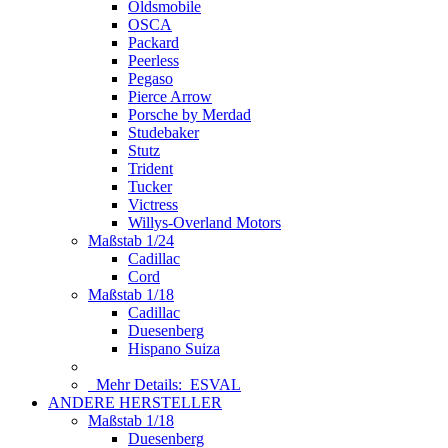
Oldsmobile
OSCA
Packard
Peerless
Pegaso
Pierce Arrow
Porsche by Merdad
Studebaker
Stutz
Trident
Tucker
Victress
Willys-Overland Motors
Maßstab 1/24
Cadillac
Cord
Maßstab 1/18
Cadillac
Duesenberg
Hispano Suiza
Mehr Details:
ESVAL
ANDERE HERSTELLER
Maßstab 1/18
Duesenberg