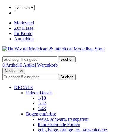
Merkzettel
Zur Kasse
Ihr Konto
Anmelden
Suchen
0 Artikel
0 Artikel
Warenkorb
Navigation
Suchen
DECALS
Felgen Decals
1/18
1/32
1/43
Bogen einfarbig
weiss, schwarz, transparent
fluoreszierende Farben
gelb, beige, orange, rot, verschiedene