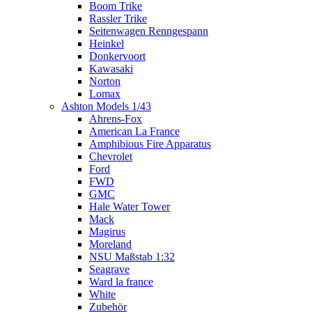
Boom Trike
Rassler Trike
Seitenwagen Renngespann
Heinkel
Donkervoort
Kawasaki
Norton
Lomax
Ashton Models 1/43
Ahrens-Fox
American La France
Amphibious Fire Apparatus
Chevrolet
Ford
FWD
GMC
Hale Water Tower
Mack
Magirus
Moreland
NSU Maßstab 1:32
Seagrave
Ward la france
White
Zubehör