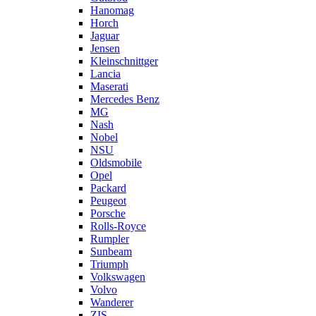
Hanomag
Horch
Jaguar
Jensen
Kleinschnittger
Lancia
Maserati
Mercedes Benz
MG
Nash
Nobel
NSU
Oldsmobile
Opel
Packard
Peugeot
Porsche
Rolls-Royce
Rumpler
Sunbeam
Triumph
Volkswagen
Volvo
Wanderer
ZIS