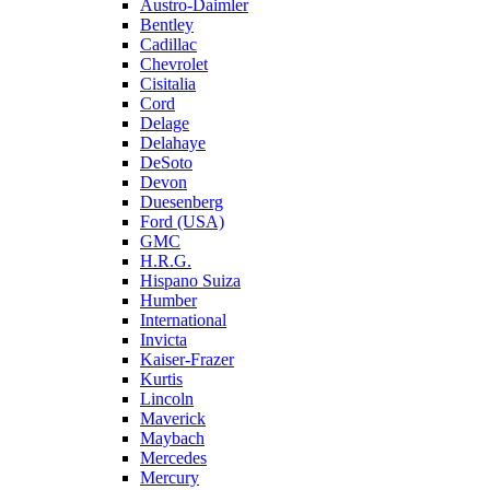
Austro-Daimler
Bentley
Cadillac
Chevrolet
Cisitalia
Cord
Delage
Delahaye
DeSoto
Devon
Duesenberg
Ford (USA)
GMC
H.R.G.
Hispano Suiza
Humber
International
Invicta
Kaiser-Frazer
Kurtis
Lincoln
Maverick
Maybach
Mercedes
Mercury