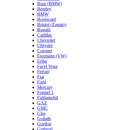
Baur (BMW)
Bentley
BMW
Borgward
Bristol (Zagato)
Bugatti
Cadillac
Chevrolet
Chrysler
Coronet
Enzmann (VW)
Eriba
Facel Vega
Ferrari
Fiat
Ford
Mercury
Formel 1
Fuldamobil
GAZ
GMC
Glas
Goliath
Gordon
Gutbrod