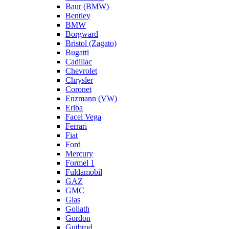
Baur (BMW)
Bentley
BMW
Borgward
Bristol (Zagato)
Bugatti
Cadillac
Chevrolet
Chrysler
Coronet
Enzmann (VW)
Eriba
Facel Vega
Ferrari
Fiat
Ford
Mercury
Formel 1
Fuldamobil
GAZ
GMC
Glas
Goliath
Gordon
Gutbrod