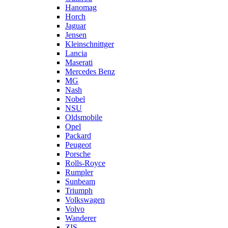
Hanomag
Horch
Jaguar
Jensen
Kleinschnittger
Lancia
Maserati
Mercedes Benz
MG
Nash
Nobel
NSU
Oldsmobile
Opel
Packard
Peugeot
Porsche
Rolls-Royce
Rumpler
Sunbeam
Triumph
Volkswagen
Volvo
Wanderer
ZIS