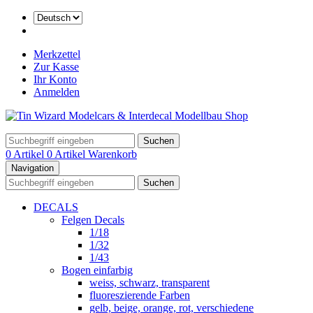
Merkzettel
Zur Kasse
Ihr Konto
Anmelden
Suchen
0 Artikel
0 Artikel
Warenkorb
Navigation
Suchen
DECALS
Felgen Decals
1/18
1/32
1/43
Bogen einfarbig
weiss, schwarz, transparent
fluoreszierende Farben
gelb, beige, orange, rot, verschiedene