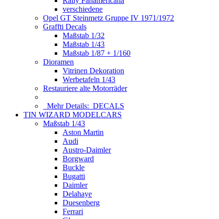
Rally Panamericana
verschiedene
Opel GT Steinmetz Gruppe IV 1971/1972
Graffti Decals
Maßstab 1/32
Maßstab 1/43
Maßstab 1/87 + 1/160
Dioramen
Vitrinen Dekoration
Werbetafeln 1/43
Restauriere alte Motorräder
Mehr Details:
DECALS
TIN WIZARD MODELCARS
Maßstab 1/43
Aston Martin
Audi
Austro-Daimler
Borgward
Buckle
Bugatti
Daimler
Delahaye
Duesenberg
Ferrari