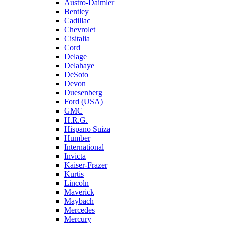
Austro-Daimler
Bentley
Cadillac
Chevrolet
Cisitalia
Cord
Delage
Delahaye
DeSoto
Devon
Duesenberg
Ford (USA)
GMC
H.R.G.
Hispano Suiza
Humber
International
Invicta
Kaiser-Frazer
Kurtis
Lincoln
Maverick
Maybach
Mercedes
Mercury