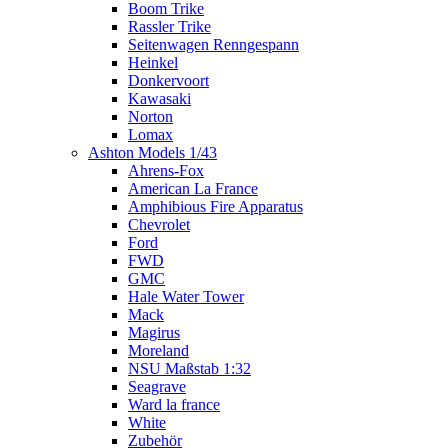
Boom Trike
Rassler Trike
Seitenwagen Renngespann
Heinkel
Donkervoort
Kawasaki
Norton
Lomax
Ashton Models 1/43
Ahrens-Fox
American La France
Amphibious Fire Apparatus
Chevrolet
Ford
FWD
GMC
Hale Water Tower
Mack
Magirus
Moreland
NSU Maßstab 1:32
Seagrave
Ward la france
White
Zubehör