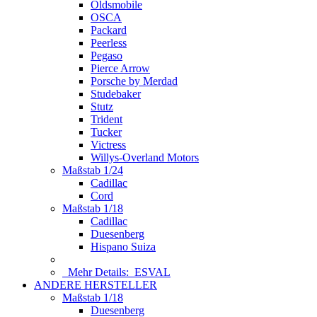
Oldsmobile
OSCA
Packard
Peerless
Pegaso
Pierce Arrow
Porsche by Merdad
Studebaker
Stutz
Trident
Tucker
Victress
Willys-Overland Motors
Maßstab 1/24
Cadillac
Cord
Maßstab 1/18
Cadillac
Duesenberg
Hispano Suiza
Mehr Details:
ESVAL
ANDERE HERSTELLER
Maßstab 1/18
Duesenberg