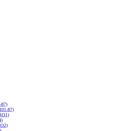
-87)
R01-87)
 RO1)
4)
RO2)
)