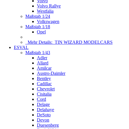
Volvo
Volvo Rallye
Westfalia
Maßstab 1/24
Volkswagen
Maßstab 1/18
Opel
Mehr Details:
TIN WIZARD MODELCARS
ESVAL
Maßstab 1/43
Adler
Allard
Amilcar
Austro-Daimler
Bentley
Cadillac
Chevrolet
Cisitalia
Cord
Delage
Delahaye
DeSoto
Devon
Duesenberg