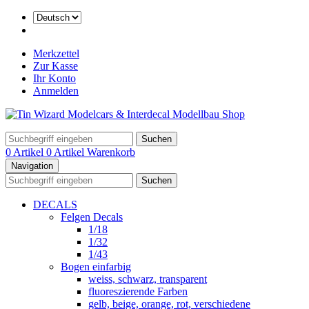
Merkzettel
Zur Kasse
Ihr Konto
Anmelden
Suchen
0 Artikel
0 Artikel
Warenkorb
Navigation
Suchen
DECALS
Felgen Decals
1/18
1/32
1/43
Bogen einfarbig
weiss, schwarz, transparent
fluoreszierende Farben
gelb, beige, orange, rot, verschiedene