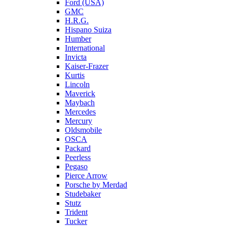
Ford (USA)
GMC
H.R.G.
Hispano Suiza
Humber
International
Invicta
Kaiser-Frazer
Kurtis
Lincoln
Maverick
Maybach
Mercedes
Mercury
Oldsmobile
OSCA
Packard
Peerless
Pegaso
Pierce Arrow
Porsche by Merdad
Studebaker
Stutz
Trident
Tucker