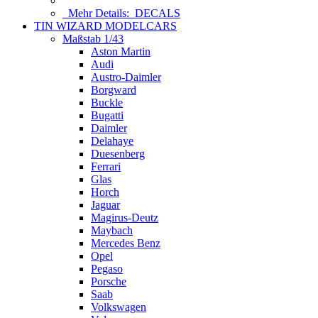
Mehr Details:
DECALS
TIN WIZARD MODELCARS
Maßstab 1/43
Aston Martin
Audi
Austro-Daimler
Borgward
Buckle
Bugatti
Daimler
Delahaye
Duesenberg
Ferrari
Glas
Horch
Jaguar
Magirus-Deutz
Maybach
Mercedes Benz
Opel
Pegaso
Porsche
Saab
Volkswagen