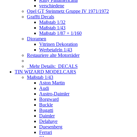
Rally Panamericana
verschiedene
Opel GT Steinmetz Gruppe IV 1971/1972
Graffti Decals
Maßstab 1/32
Maßstab 1/43
Maßstab 1/87 + 1/160
Dioramen
Vitrinen Dekoration
Werbetafeln 1/43
Restauriere alte Motorräder
Mehr Details:
DECALS
TIN WIZARD MODELCARS
Maßstab 1/43
Aston Martin
Audi
Austro-Daimler
Borgward
Buckle
Bugatti
Daimler
Delahaye
Duesenberg
Ferrari