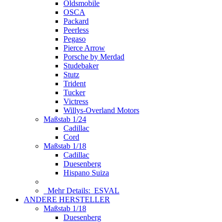
Oldsmobile
OSCA
Packard
Peerless
Pegaso
Pierce Arrow
Porsche by Merdad
Studebaker
Stutz
Trident
Tucker
Victress
Willys-Overland Motors
Maßstab 1/24
Cadillac
Cord
Maßstab 1/18
Cadillac
Duesenberg
Hispano Suiza
Mehr Details:
ESVAL
ANDERE HERSTELLER
Maßstab 1/18
Duesenberg