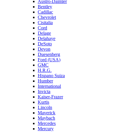
Austro-Daimler
Bentley
Cadillac
Chevrolet
Cisitalia
Cord
Delage
Delahaye
DeSoto
Devon
Duesenberg
Ford (USA)
GMC
H.R.G.
Hispano Suiza
Humber
International
Invicta
Kaiser-Frazer
Kurtis
Lincoln
Maverick
Maybach
Mercedes
Mercury