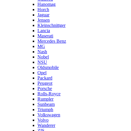
Hanomag
Horch
Jaguar
Jensen
Kleinschnittger
Lancia
Maserati
Mercedes Benz
MG
Nash
Nobel
NSU
Oldsmobile
Opel
Packard
Peugeot
Porsche
Rolls-Royce
Rumpler
Sunbeam
Triumph
Volkswagen
Volvo
Wanderer
ZIS