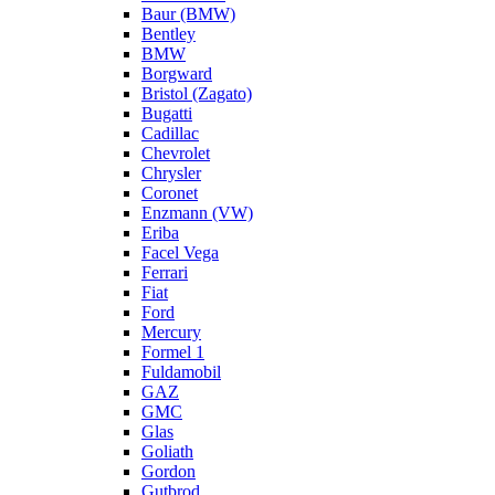
Baur (BMW)
Bentley
BMW
Borgward
Bristol (Zagato)
Bugatti
Cadillac
Chevrolet
Chrysler
Coronet
Enzmann (VW)
Eriba
Facel Vega
Ferrari
Fiat
Ford
Mercury
Formel 1
Fuldamobil
GAZ
GMC
Glas
Goliath
Gordon
Gutbrod