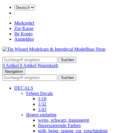
Merkzettel
Zur Kasse
Ihr Konto
Anmelden
Suchen
0 Artikel
0 Artikel
Warenkorb
Navigation
Suchen
DECALS
Felgen Decals
1/18
1/32
1/43
Bogen einfarbig
weiss, schwarz, transparent
fluoreszierende Farben
gelb, beige, orange, rot, verschiedene