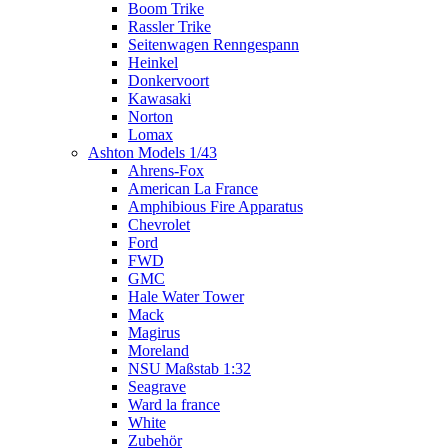
Boom Trike
Rassler Trike
Seitenwagen Renngespann
Heinkel
Donkervoort
Kawasaki
Norton
Lomax
Ashton Models 1/43
Ahrens-Fox
American La France
Amphibious Fire Apparatus
Chevrolet
Ford
FWD
GMC
Hale Water Tower
Mack
Magirus
Moreland
NSU Maßstab 1:32
Seagrave
Ward la france
White
Zubehör