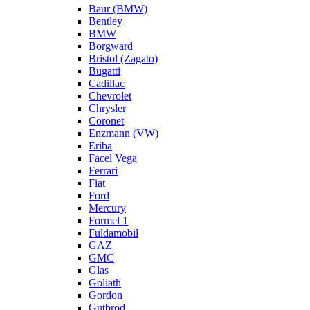
Baur (BMW)
Bentley
BMW
Borgward
Bristol (Zagato)
Bugatti
Cadillac
Chevrolet
Chrysler
Coronet
Enzmann (VW)
Eriba
Facel Vega
Ferrari
Fiat
Ford
Mercury
Formel 1
Fuldamobil
GAZ
GMC
Glas
Goliath
Gordon
Gutbrod