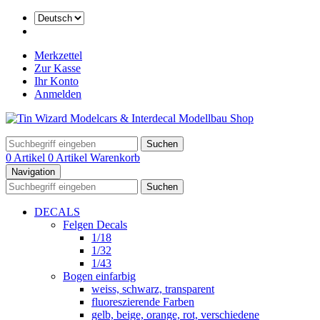
Merkzettel
Zur Kasse
Ihr Konto
Anmelden
Suchen
0 Artikel
0 Artikel
Warenkorb
Navigation
Suchen
DECALS
Felgen Decals
1/18
1/32
1/43
Bogen einfarbig
weiss, schwarz, transparent
fluoreszierende Farben
gelb, beige, orange, rot, verschiedene