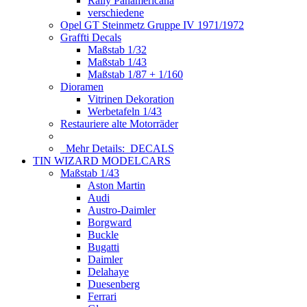
Rally Panamericana
verschiedene
Opel GT Steinmetz Gruppe IV 1971/1972
Graffti Decals
Maßstab 1/32
Maßstab 1/43
Maßstab 1/87 + 1/160
Dioramen
Vitrinen Dekoration
Werbetafeln 1/43
Restauriere alte Motorräder
Mehr Details:
DECALS
TIN WIZARD MODELCARS
Maßstab 1/43
Aston Martin
Audi
Austro-Daimler
Borgward
Buckle
Bugatti
Daimler
Delahaye
Duesenberg
Ferrari