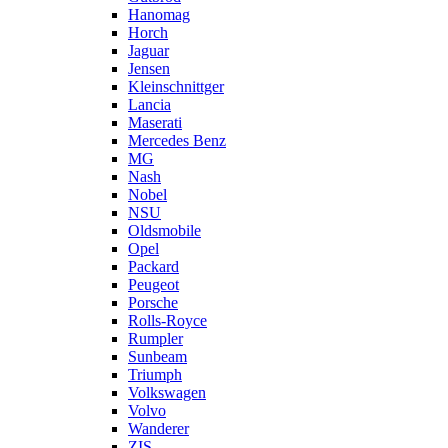
Hanomag
Horch
Jaguar
Jensen
Kleinschnittger
Lancia
Maserati
Mercedes Benz
MG
Nash
Nobel
NSU
Oldsmobile
Opel
Packard
Peugeot
Porsche
Rolls-Royce
Rumpler
Sunbeam
Triumph
Volkswagen
Volvo
Wanderer
ZIS