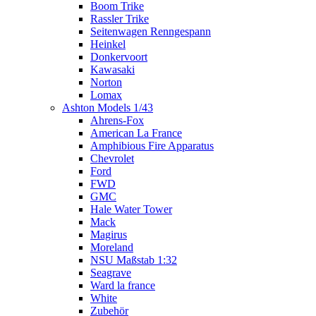
Boom Trike
Rassler Trike
Seitenwagen Renngespann
Heinkel
Donkervoort
Kawasaki
Norton
Lomax
Ashton Models 1/43
Ahrens-Fox
American La France
Amphibious Fire Apparatus
Chevrolet
Ford
FWD
GMC
Hale Water Tower
Mack
Magirus
Moreland
NSU Maßstab 1:32
Seagrave
Ward la france
White
Zubehör