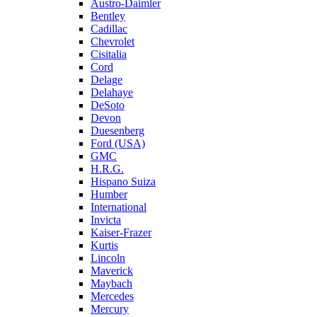
Austro-Daimler
Bentley
Cadillac
Chevrolet
Cisitalia
Cord
Delage
Delahaye
DeSoto
Devon
Duesenberg
Ford (USA)
GMC
H.R.G.
Hispano Suiza
Humber
International
Invicta
Kaiser-Frazer
Kurtis
Lincoln
Maverick
Maybach
Mercedes
Mercury