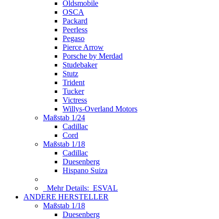
Oldsmobile
OSCA
Packard
Peerless
Pegaso
Pierce Arrow
Porsche by Merdad
Studebaker
Stutz
Trident
Tucker
Victress
Willys-Overland Motors
Maßstab 1/24
Cadillac
Cord
Maßstab 1/18
Cadillac
Duesenberg
Hispano Suiza
Mehr Details:
ESVAL
ANDERE HERSTELLER
Maßstab 1/18
Duesenberg