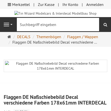
Merkzettel
Zur Kasse
Ihr Konto
Anmelden
S
Navigation
Startseite
DECALS
Themenbögen
Flaggen / Wappen
Flaggen DE Naßschiebebild Decal verschiedene ...
Flaggen DE Naßschiebebild Decal
verschiedene Farben 178x61mm INTERDECAL