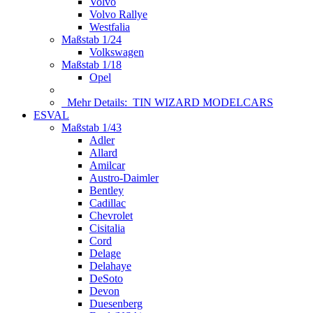
Volvo
Volvo Rallye
Westfalia
Maßstab 1/24
Volkswagen
Maßstab 1/18
Opel
Mehr Details:
TIN WIZARD MODELCARS
ESVAL
Maßstab 1/43
Adler
Allard
Amilcar
Austro-Daimler
Bentley
Cadillac
Chevrolet
Cisitalia
Cord
Delage
Delahaye
DeSoto
Devon
Duesenberg