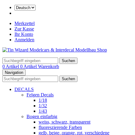
Merkzettel
Zur Kasse
Ihr Konto
Anmelden
Suchen
0 Artikel
0 Artikel
Warenkorb
Navigation
Suchen
DECALS
Felgen Decals
1/18
1/32
1/43
Bogen einfarbig
weiss, schwarz, transparent
fluoreszierende Farben
gelb, beige, orange, rot, verschiedene