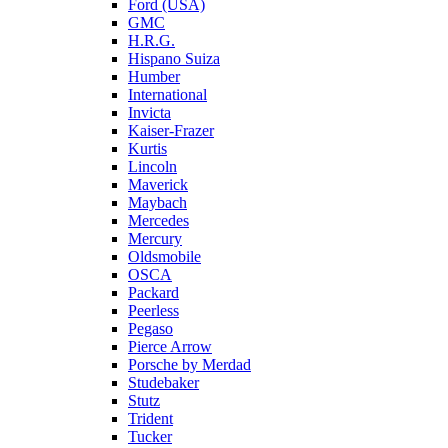
Ford (USA)
GMC
H.R.G.
Hispano Suiza
Humber
International
Invicta
Kaiser-Frazer
Kurtis
Lincoln
Maverick
Maybach
Mercedes
Mercury
Oldsmobile
OSCA
Packard
Peerless
Pegaso
Pierce Arrow
Porsche by Merdad
Studebaker
Stutz
Trident
Tucker