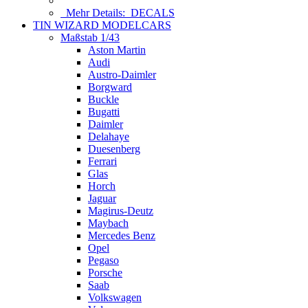
Mehr Details:
DECALS
TIN WIZARD MODELCARS
Maßstab 1/43
Aston Martin
Audi
Austro-Daimler
Borgward
Buckle
Bugatti
Daimler
Delahaye
Duesenberg
Ferrari
Glas
Horch
Jaguar
Magirus-Deutz
Maybach
Mercedes Benz
Opel
Pegaso
Porsche
Saab
Volkswagen