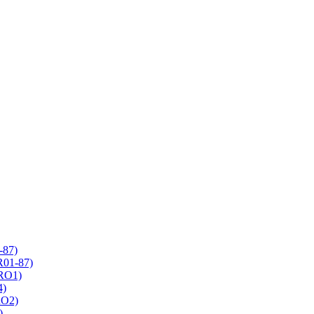
-87)
R01-87)
 RO1)
4)
RO2)
)