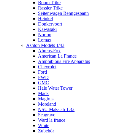
Boom Trike
Rassler Trike
Seitenwagen Renngespann
Heinkel
Donkervoort
Kawasaki
Norton
Lomax
Ashton Models 1/43
Ahrens-Fox
American La France
Amphibious Fire Apparatus
Chevrolet
Ford
FWD
GMC
Hale Water Tower
Mack
Magirus
Moreland
NSU Maßstab 1:32
Seagrave
Ward la france
White
Zubehör