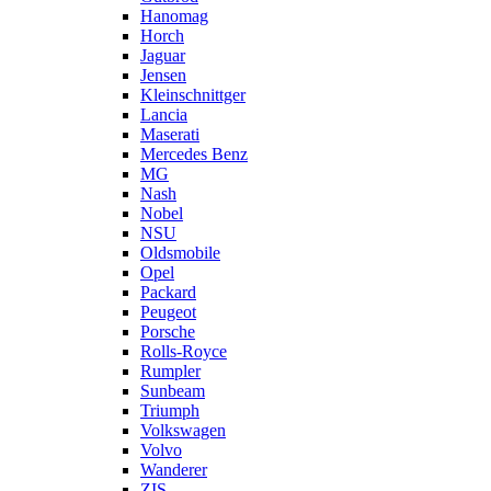
Hanomag
Horch
Jaguar
Jensen
Kleinschnittger
Lancia
Maserati
Mercedes Benz
MG
Nash
Nobel
NSU
Oldsmobile
Opel
Packard
Peugeot
Porsche
Rolls-Royce
Rumpler
Sunbeam
Triumph
Volkswagen
Volvo
Wanderer
ZIS