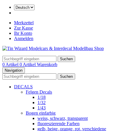
Merkzettel
Zur Kasse
Ihr Konto
Anmelden
Suchen
0 Artikel
0 Artikel
Warenkorb
Navigation
Suchen
DECALS
Felgen Decals
1/18
1/32
1/43
Bogen einfarbig
weiss, schwarz, transparent
fluoreszierende Farben
gelb, beige, orange, rot, verschiedene