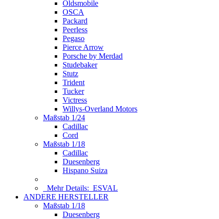
Oldsmobile
OSCA
Packard
Peerless
Pegaso
Pierce Arrow
Porsche by Merdad
Studebaker
Stutz
Trident
Tucker
Victress
Willys-Overland Motors
Maßstab 1/24
Cadillac
Cord
Maßstab 1/18
Cadillac
Duesenberg
Hispano Suiza
Mehr Details:
ESVAL
ANDERE HERSTELLER
Maßstab 1/18
Duesenberg