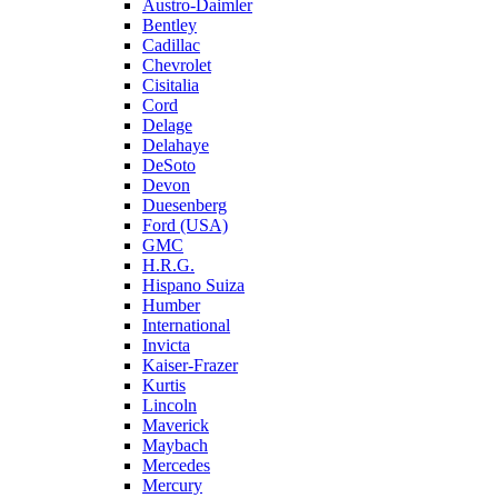
Austro-Daimler
Bentley
Cadillac
Chevrolet
Cisitalia
Cord
Delage
Delahaye
DeSoto
Devon
Duesenberg
Ford (USA)
GMC
H.R.G.
Hispano Suiza
Humber
International
Invicta
Kaiser-Frazer
Kurtis
Lincoln
Maverick
Maybach
Mercedes
Mercury