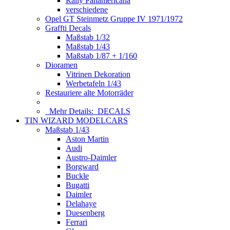
Rally Panamericana
verschiedene
Opel GT Steinmetz Gruppe IV 1971/1972
Graffti Decals
Maßstab 1/32
Maßstab 1/43
Maßstab 1/87 + 1/160
Dioramen
Vitrinen Dekoration
Werbetafeln 1/43
Restauriere alte Motorräder
Mehr Details:
DECALS
TIN WIZARD MODELCARS
Maßstab 1/43
Aston Martin
Audi
Austro-Daimler
Borgward
Buckle
Bugatti
Daimler
Delahaye
Duesenberg
Ferrari