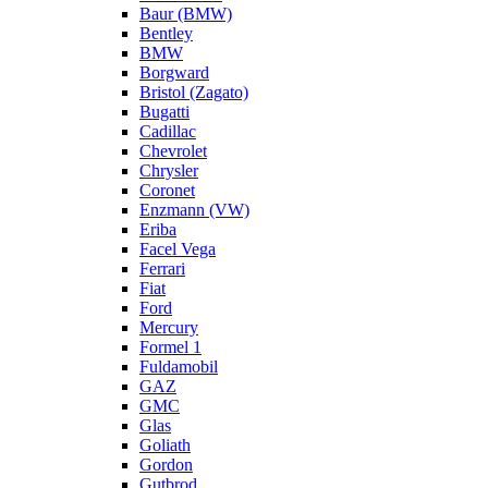
Baur (BMW)
Bentley
BMW
Borgward
Bristol (Zagato)
Bugatti
Cadillac
Chevrolet
Chrysler
Coronet
Enzmann (VW)
Eriba
Facel Vega
Ferrari
Fiat
Ford
Mercury
Formel 1
Fuldamobil
GAZ
GMC
Glas
Goliath
Gordon
Gutbrod