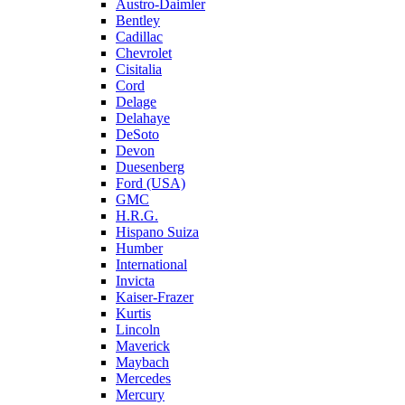
Austro-Daimler
Bentley
Cadillac
Chevrolet
Cisitalia
Cord
Delage
Delahaye
DeSoto
Devon
Duesenberg
Ford (USA)
GMC
H.R.G.
Hispano Suiza
Humber
International
Invicta
Kaiser-Frazer
Kurtis
Lincoln
Maverick
Maybach
Mercedes
Mercury