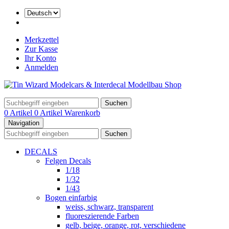
Merkzettel
Zur Kasse
Ihr Konto
Anmelden
Suchen
0 Artikel
0 Artikel
Warenkorb
Navigation
Suchen
DECALS
Felgen Decals
1/18
1/32
1/43
Bogen einfarbig
weiss, schwarz, transparent
fluoreszierende Farben
gelb, beige, orange, rot, verschiedene