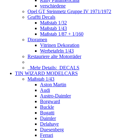
Rally Panamericana
verschiedene
Opel GT Steinmetz Gruppe IV 1971/1972
Graffti Decals
Maßstab 1/32
Maßstab 1/43
Maßstab 1/87 + 1/160
Dioramen
Vitrinen Dekoration
Werbetafeln 1/43
Restauriere alte Motorräder
Mehr Details:
DECALS
TIN WIZARD MODELCARS
Maßstab 1/43
Aston Martin
Audi
Austro-Daimler
Borgward
Buckle
Bugatti
Daimler
Delahaye
Duesenberg
Ferrari