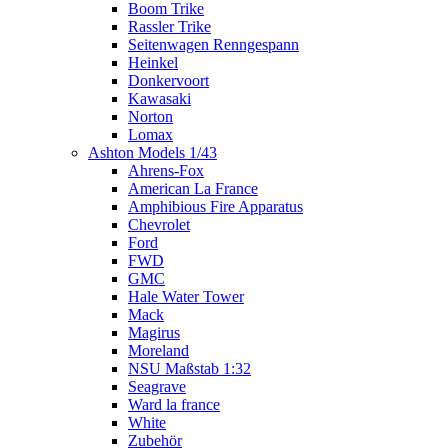
Boom Trike
Rassler Trike
Seitenwagen Renngespann
Heinkel
Donkervoort
Kawasaki
Norton
Lomax
Ashton Models 1/43
Ahrens-Fox
American La France
Amphibious Fire Apparatus
Chevrolet
Ford
FWD
GMC
Hale Water Tower
Mack
Magirus
Moreland
NSU Maßstab 1:32
Seagrave
Ward la france
White
Zubehör