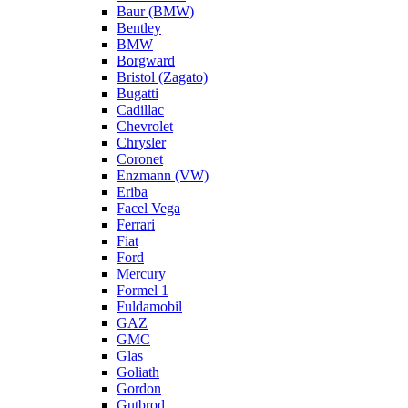
Baur (BMW)
Bentley
BMW
Borgward
Bristol (Zagato)
Bugatti
Cadillac
Chevrolet
Chrysler
Coronet
Enzmann (VW)
Eriba
Facel Vega
Ferrari
Fiat
Ford
Mercury
Formel 1
Fuldamobil
GAZ
GMC
Glas
Goliath
Gordon
Gutbrod