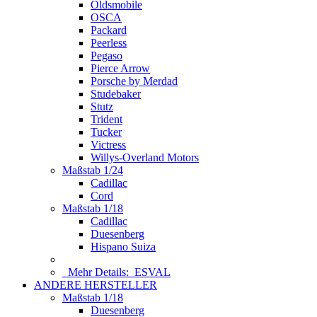
Oldsmobile
OSCA
Packard
Peerless
Pegaso
Pierce Arrow
Porsche by Merdad
Studebaker
Stutz
Trident
Tucker
Victress
Willys-Overland Motors
Maßstab 1/24
Cadillac
Cord
Maßstab 1/18
Cadillac
Duesenberg
Hispano Suiza
Mehr Details:
ESVAL
ANDERE HERSTELLER
Maßstab 1/18
Duesenberg