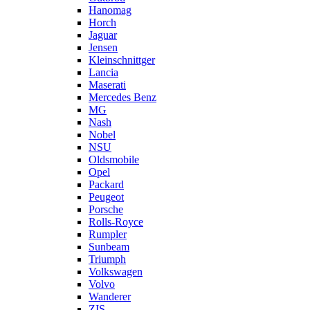
Hanomag
Horch
Jaguar
Jensen
Kleinschnittger
Lancia
Maserati
Mercedes Benz
MG
Nash
Nobel
NSU
Oldsmobile
Opel
Packard
Peugeot
Porsche
Rolls-Royce
Rumpler
Sunbeam
Triumph
Volkswagen
Volvo
Wanderer
ZIS