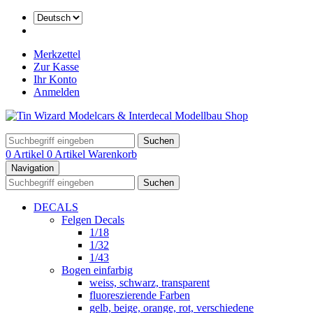
Merkzettel
Zur Kasse
Ihr Konto
Anmelden
Suchen
0 Artikel
0 Artikel
Warenkorb
Navigation
Suchen
DECALS
Felgen Decals
1/18
1/32
1/43
Bogen einfarbig
weiss, schwarz, transparent
fluoreszierende Farben
gelb, beige, orange, rot, verschiedene