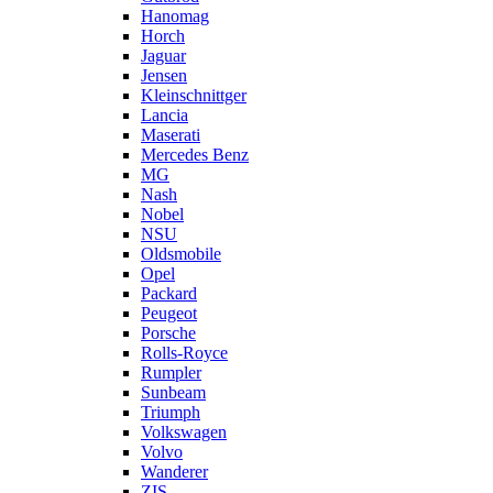
Hanomag
Horch
Jaguar
Jensen
Kleinschnittger
Lancia
Maserati
Mercedes Benz
MG
Nash
Nobel
NSU
Oldsmobile
Opel
Packard
Peugeot
Porsche
Rolls-Royce
Rumpler
Sunbeam
Triumph
Volkswagen
Volvo
Wanderer
ZIS