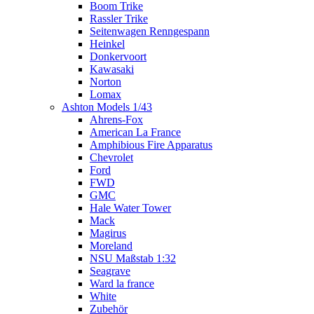
Boom Trike
Rassler Trike
Seitenwagen Renngespann
Heinkel
Donkervoort
Kawasaki
Norton
Lomax
Ashton Models 1/43
Ahrens-Fox
American La France
Amphibious Fire Apparatus
Chevrolet
Ford
FWD
GMC
Hale Water Tower
Mack
Magirus
Moreland
NSU Maßstab 1:32
Seagrave
Ward la france
White
Zubehör