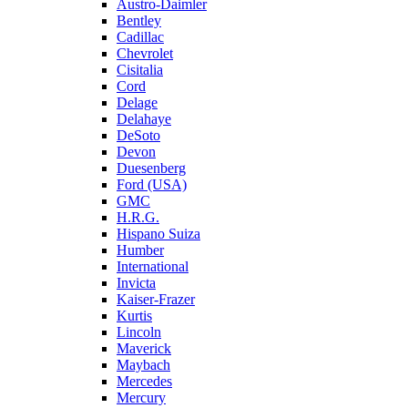
Austro-Daimler
Bentley
Cadillac
Chevrolet
Cisitalia
Cord
Delage
Delahaye
DeSoto
Devon
Duesenberg
Ford (USA)
GMC
H.R.G.
Hispano Suiza
Humber
International
Invicta
Kaiser-Frazer
Kurtis
Lincoln
Maverick
Maybach
Mercedes
Mercury