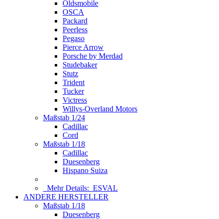
Oldsmobile
OSCA
Packard
Peerless
Pegaso
Pierce Arrow
Porsche by Merdad
Studebaker
Stutz
Trident
Tucker
Victress
Willys-Overland Motors
Maßstab 1/24
Cadillac
Cord
Maßstab 1/18
Cadillac
Duesenberg
Hispano Suiza
Mehr Details:
ESVAL
ANDERE HERSTELLER
Maßstab 1/18
Duesenberg