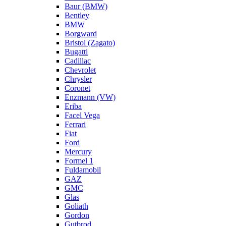
Baur (BMW)
Bentley
BMW
Borgward
Bristol (Zagato)
Bugatti
Cadillac
Chevrolet
Chrysler
Coronet
Enzmann (VW)
Eriba
Facel Vega
Ferrari
Fiat
Ford
Mercury
Formel 1
Fuldamobil
GAZ
GMC
Glas
Goliath
Gordon
Gutbrod