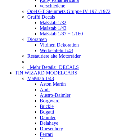
Rally Panamericana
verschiedene
Opel GT Steinmetz Gruppe IV 1971/1972
Graffti Decals
Maßstab 1/32
Maßstab 1/43
Maßstab 1/87 + 1/160
Dioramen
Vitrinen Dekoration
Werbetafeln 1/43
Restauriere alte Motorräder
Mehr Details:
DECALS
TIN WIZARD MODELCARS
Maßstab 1/43
Aston Martin
Audi
Austro-Daimler
Borgward
Buckle
Bugatti
Daimler
Delahaye
Duesenberg
Ferrari