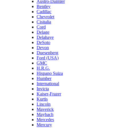
Austro-Daimler
Bentley
Cadillac
Chevrolet
Cisitalia
Cord
Delage
Delahaye
DeSoto
Devon
Duesenberg
Ford (USA)
GMC
H.R.G.
Hispano Suiza
Humber
International
Invicta
Kaiser-Frazer
Kurtis
Lincoln
Maverick
Maybach
Mercedes
Mercury