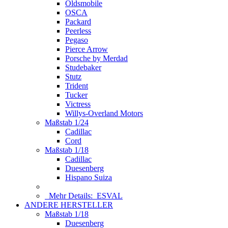
Oldsmobile
OSCA
Packard
Peerless
Pegaso
Pierce Arrow
Porsche by Merdad
Studebaker
Stutz
Trident
Tucker
Victress
Willys-Overland Motors
Maßstab 1/24
Cadillac
Cord
Maßstab 1/18
Cadillac
Duesenberg
Hispano Suiza
Mehr Details:
ESVAL
ANDERE HERSTELLER
Maßstab 1/18
Duesenberg