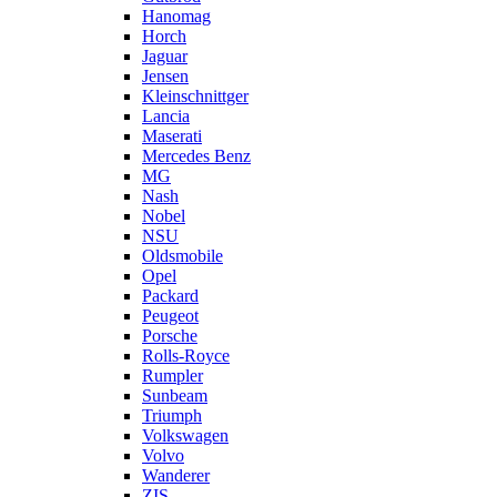
Hanomag
Horch
Jaguar
Jensen
Kleinschnittger
Lancia
Maserati
Mercedes Benz
MG
Nash
Nobel
NSU
Oldsmobile
Opel
Packard
Peugeot
Porsche
Rolls-Royce
Rumpler
Sunbeam
Triumph
Volkswagen
Volvo
Wanderer
ZIS