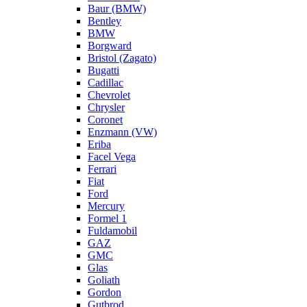
Baur (BMW)
Bentley
BMW
Borgward
Bristol (Zagato)
Bugatti
Cadillac
Chevrolet
Chrysler
Coronet
Enzmann (VW)
Eriba
Facel Vega
Ferrari
Fiat
Ford
Mercury
Formel 1
Fuldamobil
GAZ
GMC
Glas
Goliath
Gordon
Gutbrod