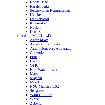
Boom Trike
Rassler Trike
Seitenwagen Renngespann
Heinkel
Donkervoort
Kawasaki
Norton
Lomax
Ashton Models 1/43
Ahrens-Fox
American La France
Amphibious Fire Apparatus
Chevrolet
Ford
FWD
GMC
Hale Water Tower
Mack
Magirus
Moreland
NSU Maßstab 1:32
Seagrave
Ward la france
White
Zubehör