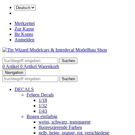
Merkzettel
Zur Kasse
Ihr Konto
Anmelden
Suchen
0 Artikel
0 Artikel
Warenkorb
Navigation
Suchen
DECALS
Felgen Decals
1/18
1/32
1/43
Bogen einfarbig
weiss, schwarz, transparent
fluoreszierende Farben
gelb, beige, orange, rot, verschiedene