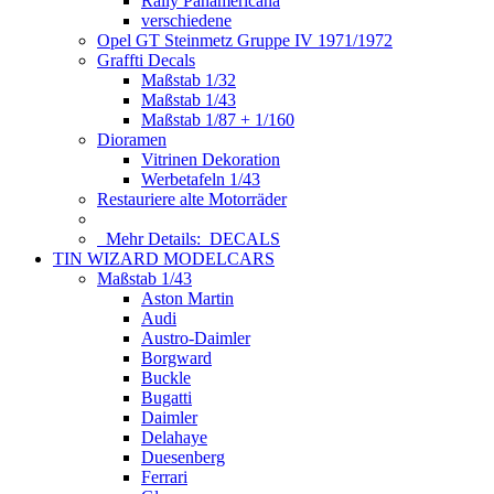
Rally Panamericana
verschiedene
Opel GT Steinmetz Gruppe IV 1971/1972
Graffti Decals
Maßstab 1/32
Maßstab 1/43
Maßstab 1/87 + 1/160
Dioramen
Vitrinen Dekoration
Werbetafeln 1/43
Restauriere alte Motorräder
Mehr Details:
DECALS
TIN WIZARD MODELCARS
Maßstab 1/43
Aston Martin
Audi
Austro-Daimler
Borgward
Buckle
Bugatti
Daimler
Delahaye
Duesenberg
Ferrari