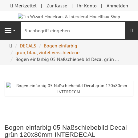
Merkzettel
Zur Kasse
Ihr Konto
Anmelden
S
Navigation
Startseite
DECALS
Bogen einfarbig
grün, blau, violet verschiedene
Bogen einfarbig 05 Naßschiebebild Decal grün ...
Bogen einfarbig 05 Naßschiebebild Decal
grün 120x80mm INTERDECAL