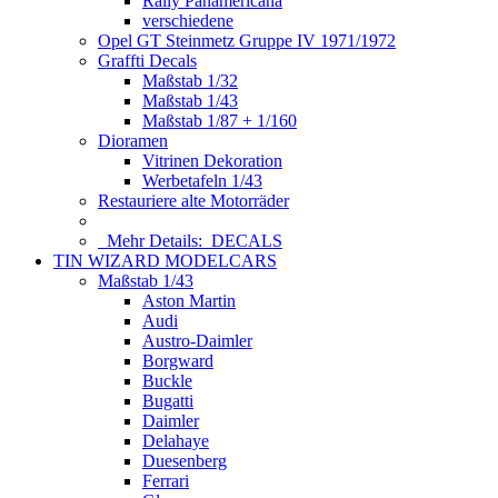
Rally Panamericana
verschiedene
Opel GT Steinmetz Gruppe IV 1971/1972
Graffti Decals
Maßstab 1/32
Maßstab 1/43
Maßstab 1/87 + 1/160
Dioramen
Vitrinen Dekoration
Werbetafeln 1/43
Restauriere alte Motorräder
Mehr Details:
DECALS
TIN WIZARD MODELCARS
Maßstab 1/43
Aston Martin
Audi
Austro-Daimler
Borgward
Buckle
Bugatti
Daimler
Delahaye
Duesenberg
Ferrari