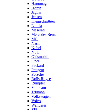
Hanomag
Horch
Jaguar
Jensen
Kleinschnittger
Lancia
Maserati
Mercedes Benz
MG
Nash
Nobel
NSU
Oldsmobile
Opel
Packard
Peugeot
Porsche
Rolls-Royce
Rumpler
Sunbeam
Triumph
Volkswagen
Volvo
Wanderer
ZIS