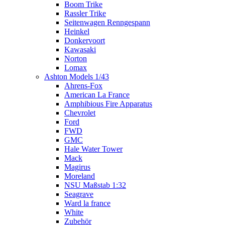
Boom Trike
Rassler Trike
Seitenwagen Renngespann
Heinkel
Donkervoort
Kawasaki
Norton
Lomax
Ashton Models 1/43
Ahrens-Fox
American La France
Amphibious Fire Apparatus
Chevrolet
Ford
FWD
GMC
Hale Water Tower
Mack
Magirus
Moreland
NSU Maßstab 1:32
Seagrave
Ward la france
White
Zubehör