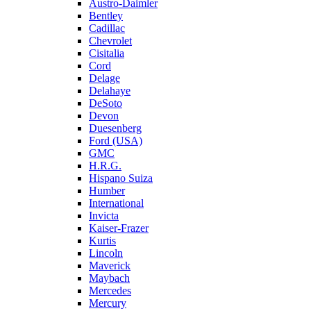
Austro-Daimler
Bentley
Cadillac
Chevrolet
Cisitalia
Cord
Delage
Delahaye
DeSoto
Devon
Duesenberg
Ford (USA)
GMC
H.R.G.
Hispano Suiza
Humber
International
Invicta
Kaiser-Frazer
Kurtis
Lincoln
Maverick
Maybach
Mercedes
Mercury