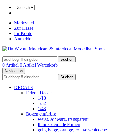
Merkzettel
Zur Kasse
Ihr Konto
Anmelden
Suchen
0 Artikel
0 Artikel
Warenkorb
Navigation
Suchen
DECALS
Felgen Decals
1/18
1/32
1/43
Bogen einfarbig
weiss, schwarz, transparent
fluoreszierende Farben
gelb, beige, orange, rot, verschiedene