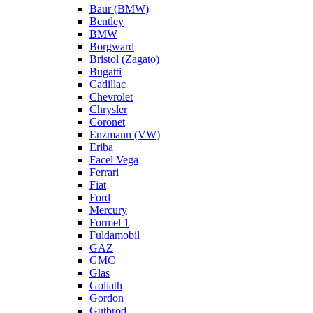
Baur (BMW)
Bentley
BMW
Borgward
Bristol (Zagato)
Bugatti
Cadillac
Chevrolet
Chrysler
Coronet
Enzmann (VW)
Eriba
Facel Vega
Ferrari
Fiat
Ford
Mercury
Formel 1
Fuldamobil
GAZ
GMC
Glas
Goliath
Gordon
Gutbrod