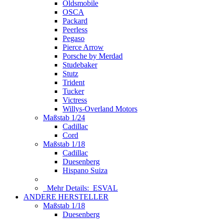
Oldsmobile
OSCA
Packard
Peerless
Pegaso
Pierce Arrow
Porsche by Merdad
Studebaker
Stutz
Trident
Tucker
Victress
Willys-Overland Motors
Maßstab 1/24
Cadillac
Cord
Maßstab 1/18
Cadillac
Duesenberg
Hispano Suiza
Mehr Details:
ESVAL
ANDERE HERSTELLER
Maßstab 1/18
Duesenberg