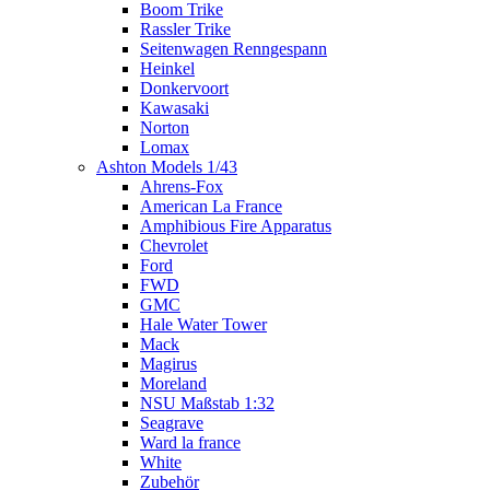
Boom Trike
Rassler Trike
Seitenwagen Renngespann
Heinkel
Donkervoort
Kawasaki
Norton
Lomax
Ashton Models 1/43
Ahrens-Fox
American La France
Amphibious Fire Apparatus
Chevrolet
Ford
FWD
GMC
Hale Water Tower
Mack
Magirus
Moreland
NSU Maßstab 1:32
Seagrave
Ward la france
White
Zubehör