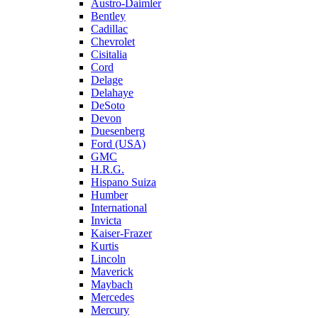
Austro-Daimler
Bentley
Cadillac
Chevrolet
Cisitalia
Cord
Delage
Delahaye
DeSoto
Devon
Duesenberg
Ford (USA)
GMC
H.R.G.
Hispano Suiza
Humber
International
Invicta
Kaiser-Frazer
Kurtis
Lincoln
Maverick
Maybach
Mercedes
Mercury