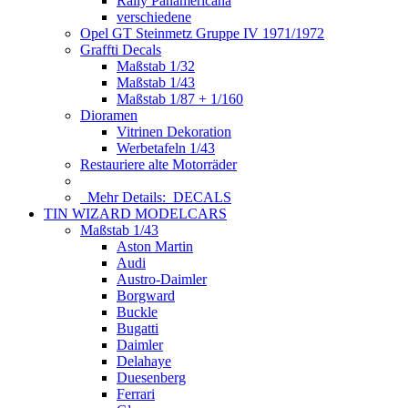
Rally Panamericana
verschiedene
Opel GT Steinmetz Gruppe IV 1971/1972
Graffti Decals
Maßstab 1/32
Maßstab 1/43
Maßstab 1/87 + 1/160
Dioramen
Vitrinen Dekoration
Werbetafeln 1/43
Restauriere alte Motorräder
Mehr Details:
DECALS
TIN WIZARD MODELCARS
Maßstab 1/43
Aston Martin
Audi
Austro-Daimler
Borgward
Buckle
Bugatti
Daimler
Delahaye
Duesenberg
Ferrari