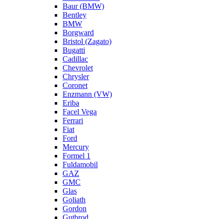
Baur (BMW)
Bentley
BMW
Borgward
Bristol (Zagato)
Bugatti
Cadillac
Chevrolet
Chrysler
Coronet
Enzmann (VW)
Eriba
Facel Vega
Ferrari
Fiat
Ford
Mercury
Formel 1
Fuldamobil
GAZ
GMC
Glas
Goliath
Gordon
Gutbrod