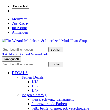
Merkzettel
Zur Kasse
Ihr Konto
Anmelden
Suchen
0 Artikel
0 Artikel
Warenkorb
Navigation
Suchen
DECALS
Felgen Decals
1/18
1/32
1/43
Bogen einfarbig
weiss, schwarz, transparent
fluoreszierende Farben
gelb, beige, orange, rot, verschiedene