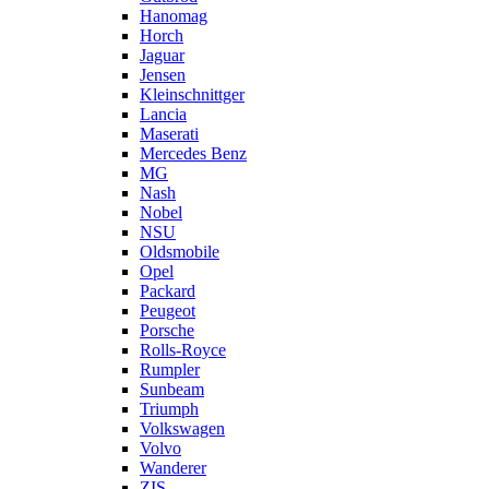
Hanomag
Horch
Jaguar
Jensen
Kleinschnittger
Lancia
Maserati
Mercedes Benz
MG
Nash
Nobel
NSU
Oldsmobile
Opel
Packard
Peugeot
Porsche
Rolls-Royce
Rumpler
Sunbeam
Triumph
Volkswagen
Volvo
Wanderer
ZIS