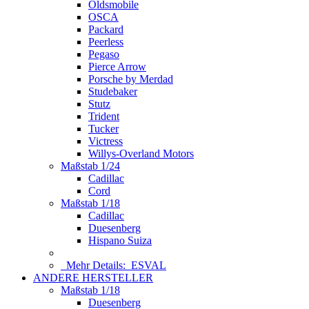
Oldsmobile
OSCA
Packard
Peerless
Pegaso
Pierce Arrow
Porsche by Merdad
Studebaker
Stutz
Trident
Tucker
Victress
Willys-Overland Motors
Maßstab 1/24
Cadillac
Cord
Maßstab 1/18
Cadillac
Duesenberg
Hispano Suiza
Mehr Details:
ESVAL
ANDERE HERSTELLER
Maßstab 1/18
Duesenberg