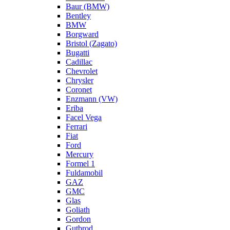
Baur (BMW)
Bentley
BMW
Borgward
Bristol (Zagato)
Bugatti
Cadillac
Chevrolet
Chrysler
Coronet
Enzmann (VW)
Eriba
Facel Vega
Ferrari
Fiat
Ford
Mercury
Formel 1
Fuldamobil
GAZ
GMC
Glas
Goliath
Gordon
Gutbrod