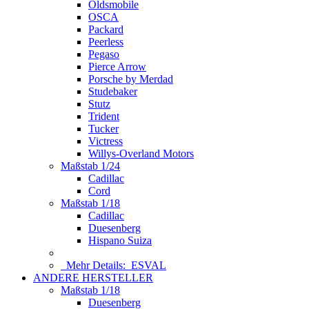
Oldsmobile
OSCA
Packard
Peerless
Pegaso
Pierce Arrow
Porsche by Merdad
Studebaker
Stutz
Trident
Tucker
Victress
Willys-Overland Motors
Maßstab 1/24
Cadillac
Cord
Maßstab 1/18
Cadillac
Duesenberg
Hispano Suiza
Mehr Details:
ESVAL
ANDERE HERSTELLER
Maßstab 1/18
Duesenberg