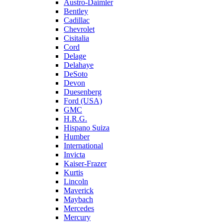
Austro-Daimler
Bentley
Cadillac
Chevrolet
Cisitalia
Cord
Delage
Delahaye
DeSoto
Devon
Duesenberg
Ford (USA)
GMC
H.R.G.
Hispano Suiza
Humber
International
Invicta
Kaiser-Frazer
Kurtis
Lincoln
Maverick
Maybach
Mercedes
Mercury