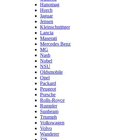
Hanomag
Horch
Jaguar
Jensen
Kleinschnittger
Lancia
Maserati
Mercedes Benz
MG
Nash
Nobel
NSU
Oldsmobile
Opel
Packard
Peugeot
Porsche
Rolls-Royce
Rumpler
Sunbeam
Triumph
Volkswagen
Volvo
Wanderer
ZIS