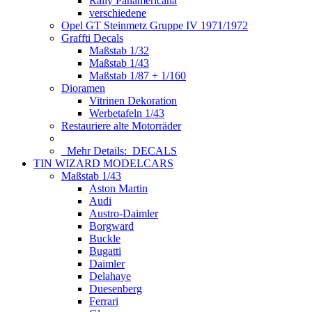
Rally Panamericana
verschiedene
Opel GT Steinmetz Gruppe IV 1971/1972
Graffti Decals
Maßstab 1/32
Maßstab 1/43
Maßstab 1/87 + 1/160
Dioramen
Vitrinen Dekoration
Werbetafeln 1/43
Restauriere alte Motorräder
Mehr Details:
DECALS
TIN WIZARD MODELCARS
Maßstab 1/43
Aston Martin
Audi
Austro-Daimler
Borgward
Buckle
Bugatti
Daimler
Delahaye
Duesenberg
Ferrari