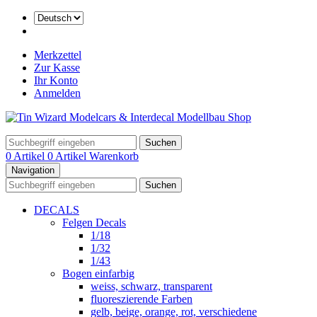
Merkzettel
Zur Kasse
Ihr Konto
Anmelden
Suchen
0 Artikel
0 Artikel
Warenkorb
Navigation
Suchen
DECALS
Felgen Decals
1/18
1/32
1/43
Bogen einfarbig
weiss, schwarz, transparent
fluoreszierende Farben
gelb, beige, orange, rot, verschiedene