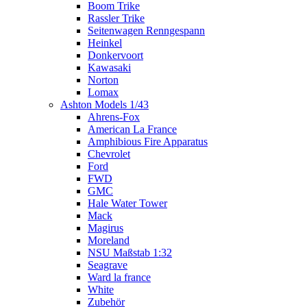
Boom Trike
Rassler Trike
Seitenwagen Renngespann
Heinkel
Donkervoort
Kawasaki
Norton
Lomax
Ashton Models 1/43
Ahrens-Fox
American La France
Amphibious Fire Apparatus
Chevrolet
Ford
FWD
GMC
Hale Water Tower
Mack
Magirus
Moreland
NSU Maßstab 1:32
Seagrave
Ward la france
White
Zubehör