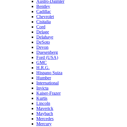
Austro-Daimler
Bentley
Cadillac
Chevrolet
Cisitalia
Cord
Delage
Delahaye
DeSoto
Devon
Duesenberg
Ford (USA)
GMC
H.R.G.
Hispano Suiza
Humber
International
Invicta
Kaiser-Frazer
Kurtis
Lincoln
Maverick
Maybach
Mercedes
Mercury