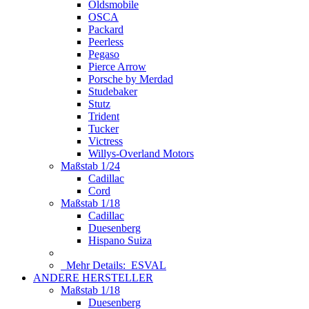
Oldsmobile
OSCA
Packard
Peerless
Pegaso
Pierce Arrow
Porsche by Merdad
Studebaker
Stutz
Trident
Tucker
Victress
Willys-Overland Motors
Maßstab 1/24
Cadillac
Cord
Maßstab 1/18
Cadillac
Duesenberg
Hispano Suiza
Mehr Details:
ESVAL
ANDERE HERSTELLER
Maßstab 1/18
Duesenberg