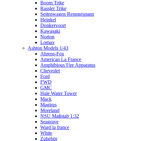
Boom Trike
Rassler Trike
Seitenwagen Renngespann
Heinkel
Donkervoort
Kawasaki
Norton
Lomax
Ashton Models 1/43
Ahrens-Fox
American La France
Amphibious Fire Apparatus
Chevrolet
Ford
FWD
GMC
Hale Water Tower
Mack
Magirus
Moreland
NSU Maßstab 1:32
Seagrave
Ward la france
White
Zubehör