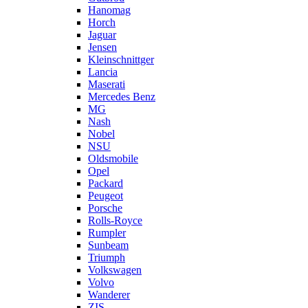
Hanomag
Horch
Jaguar
Jensen
Kleinschnittger
Lancia
Maserati
Mercedes Benz
MG
Nash
Nobel
NSU
Oldsmobile
Opel
Packard
Peugeot
Porsche
Rolls-Royce
Rumpler
Sunbeam
Triumph
Volkswagen
Volvo
Wanderer
ZIS