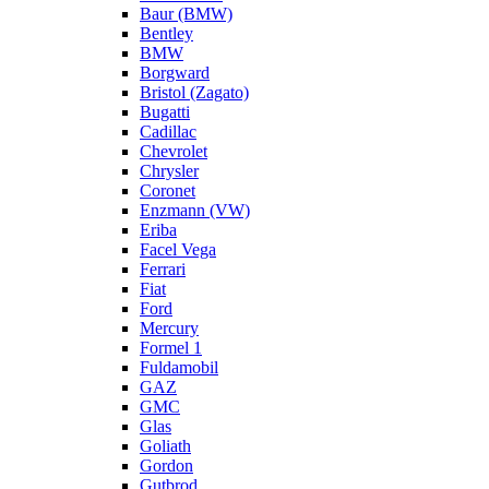
Baur (BMW)
Bentley
BMW
Borgward
Bristol (Zagato)
Bugatti
Cadillac
Chevrolet
Chrysler
Coronet
Enzmann (VW)
Eriba
Facel Vega
Ferrari
Fiat
Ford
Mercury
Formel 1
Fuldamobil
GAZ
GMC
Glas
Goliath
Gordon
Gutbrod