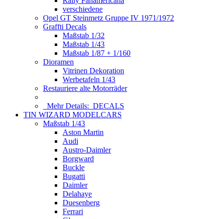
Rally Panamericana
verschiedene
Opel GT Steinmetz Gruppe IV 1971/1972
Graffti Decals
Maßstab 1/32
Maßstab 1/43
Maßstab 1/87 + 1/160
Dioramen
Vitrinen Dekoration
Werbetafeln 1/43
Restauriere alte Motorräder
Mehr Details:
DECALS
TIN WIZARD MODELCARS
Maßstab 1/43
Aston Martin
Audi
Austro-Daimler
Borgward
Buckle
Bugatti
Daimler
Delahaye
Duesenberg
Ferrari