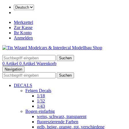
Merkzettel
Zur Kasse
Ihr Konto
Anmelden
Suchen
0 Artikel
0 Artikel
Warenkorb
Navigation
Suchen
DECALS
Felgen Decals
1/18
1/32
1/43
Bogen einfarbig
weiss, schwarz, transparent
fluoreszierende Farben
gelb, beige, orange, rot, verschiedene