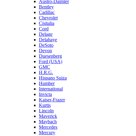
Austro-Daimler
Bentley
Cadillac
Chevrolet
Cisitalia
Cord
Delage
Delahaye
DeSoto
Devon
Duesenberg
Ford (USA)
GMC
H.R.G.
Hispano Suiza
Humber
International
Invicta
Kaiser-Frazer
Kurtis
Lincoln
Maverick
Maybach
Mercedes
Mercury