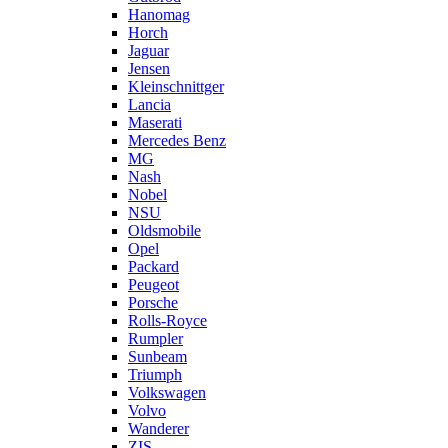
Hanomag
Horch
Jaguar
Jensen
Kleinschnittger
Lancia
Maserati
Mercedes Benz
MG
Nash
Nobel
NSU
Oldsmobile
Opel
Packard
Peugeot
Porsche
Rolls-Royce
Rumpler
Sunbeam
Triumph
Volkswagen
Volvo
Wanderer
ZIS