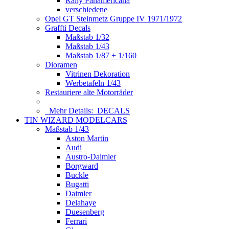
Rally Panamericana
verschiedene
Opel GT Steinmetz Gruppe IV 1971/1972
Graffti Decals
Maßstab 1/32
Maßstab 1/43
Maßstab 1/87 + 1/160
Dioramen
Vitrinen Dekoration
Werbetafeln 1/43
Restauriere alte Motorräder
Mehr Details:
DECALS
TIN WIZARD MODELCARS
Maßstab 1/43
Aston Martin
Audi
Austro-Daimler
Borgward
Buckle
Bugatti
Daimler
Delahaye
Duesenberg
Ferrari