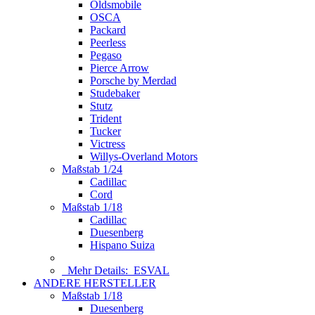
Oldsmobile
OSCA
Packard
Peerless
Pegaso
Pierce Arrow
Porsche by Merdad
Studebaker
Stutz
Trident
Tucker
Victress
Willys-Overland Motors
Maßstab 1/24
Cadillac
Cord
Maßstab 1/18
Cadillac
Duesenberg
Hispano Suiza
Mehr Details:
ESVAL
ANDERE HERSTELLER
Maßstab 1/18
Duesenberg