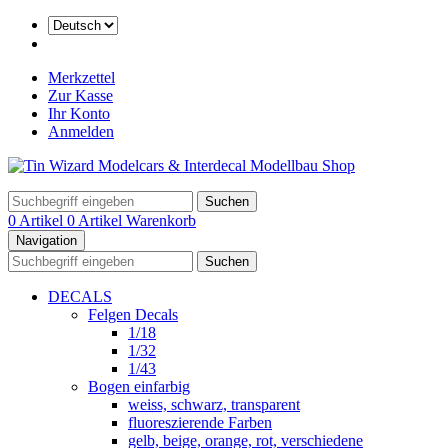
Merkzettel
Zur Kasse
Ihr Konto
Anmelden
Suchen
0 Artikel
0 Artikel
Warenkorb
Navigation
Suchen
DECALS
Felgen Decals
1/18
1/32
1/43
Bogen einfarbig
weiss, schwarz, transparent
fluoreszierende Farben
gelb, beige, orange, rot, verschiedene