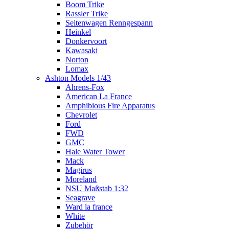
Boom Trike
Rassler Trike
Seitenwagen Renngespann
Heinkel
Donkervoort
Kawasaki
Norton
Lomax
Ashton Models 1/43
Ahrens-Fox
American La France
Amphibious Fire Apparatus
Chevrolet
Ford
FWD
GMC
Hale Water Tower
Mack
Magirus
Moreland
NSU Maßstab 1:32
Seagrave
Ward la france
White
Zubehör