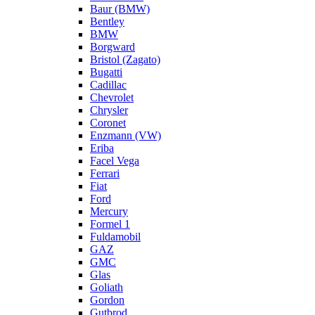
Baur (BMW)
Bentley
BMW
Borgward
Bristol (Zagato)
Bugatti
Cadillac
Chevrolet
Chrysler
Coronet
Enzmann (VW)
Eriba
Facel Vega
Ferrari
Fiat
Ford
Mercury
Formel 1
Fuldamobil
GAZ
GMC
Glas
Goliath
Gordon
Gutbrod