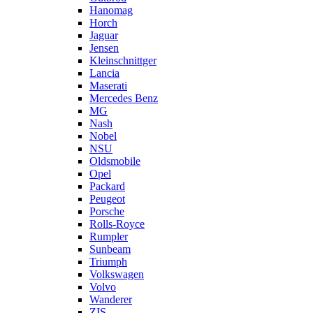
Hanomag
Horch
Jaguar
Jensen
Kleinschnittger
Lancia
Maserati
Mercedes Benz
MG
Nash
Nobel
NSU
Oldsmobile
Opel
Packard
Peugeot
Porsche
Rolls-Royce
Rumpler
Sunbeam
Triumph
Volkswagen
Volvo
Wanderer
ZIS