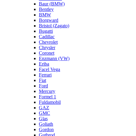
Baur (BMW)
Bentley
BMW
Borgward
Bristol (Zagato)
Bugatti
Cadillac
Chevrolet
Chrysler
Coronet
Enzmann (VW)
Eriba
Facel Vega
Ferrari
Fiat
Ford
Mercury
Formel 1
Fuldamobil
GAZ
GMC
Glas
Goliath
Gordon
Gutbrod