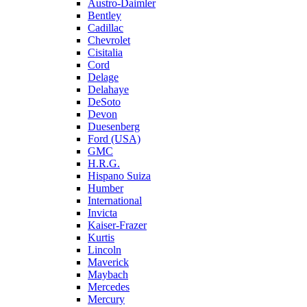
Austro-Daimler
Bentley
Cadillac
Chevrolet
Cisitalia
Cord
Delage
Delahaye
DeSoto
Devon
Duesenberg
Ford (USA)
GMC
H.R.G.
Hispano Suiza
Humber
International
Invicta
Kaiser-Frazer
Kurtis
Lincoln
Maverick
Maybach
Mercedes
Mercury