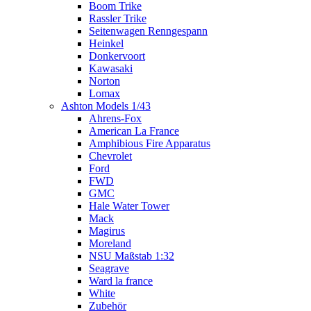
Boom Trike
Rassler Trike
Seitenwagen Renngespann
Heinkel
Donkervoort
Kawasaki
Norton
Lomax
Ashton Models 1/43
Ahrens-Fox
American La France
Amphibious Fire Apparatus
Chevrolet
Ford
FWD
GMC
Hale Water Tower
Mack
Magirus
Moreland
NSU Maßstab 1:32
Seagrave
Ward la france
White
Zubehör