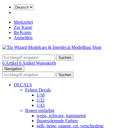
Merkzettel
Zur Kasse
Ihr Konto
Anmelden
Suchen
0 Artikel
0 Artikel
Warenkorb
Navigation
Suchen
DECALS
Felgen Decals
1/18
1/32
1/43
Bogen einfarbig
weiss, schwarz, transparent
fluoreszierende Farben
gelb, beige, orange, rot, verschiedene