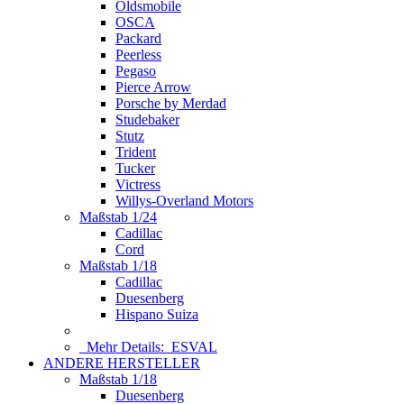
Oldsmobile
OSCA
Packard
Peerless
Pegaso
Pierce Arrow
Porsche by Merdad
Studebaker
Stutz
Trident
Tucker
Victress
Willys-Overland Motors
Maßstab 1/24
Cadillac
Cord
Maßstab 1/18
Cadillac
Duesenberg
Hispano Suiza
Mehr Details:
ESVAL
ANDERE HERSTELLER
Maßstab 1/18
Duesenberg