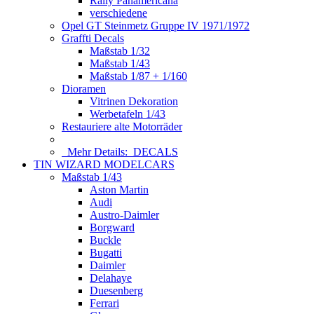
Rally Panamericana
verschiedene
Opel GT Steinmetz Gruppe IV 1971/1972
Graffti Decals
Maßstab 1/32
Maßstab 1/43
Maßstab 1/87 + 1/160
Dioramen
Vitrinen Dekoration
Werbetafeln 1/43
Restauriere alte Motorräder
Mehr Details:
DECALS
TIN WIZARD MODELCARS
Maßstab 1/43
Aston Martin
Audi
Austro-Daimler
Borgward
Buckle
Bugatti
Daimler
Delahaye
Duesenberg
Ferrari