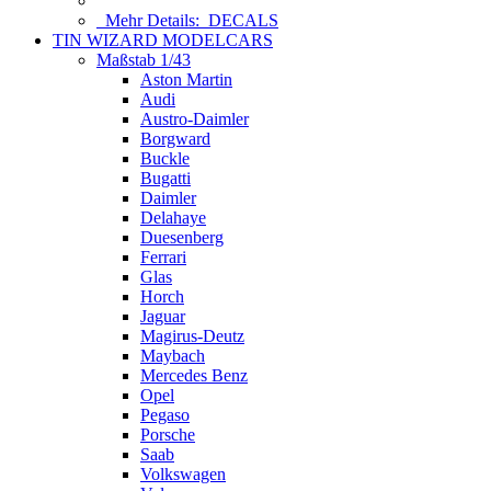
Mehr Details:
DECALS
TIN WIZARD MODELCARS
Maßstab 1/43
Aston Martin
Audi
Austro-Daimler
Borgward
Buckle
Bugatti
Daimler
Delahaye
Duesenberg
Ferrari
Glas
Horch
Jaguar
Magirus-Deutz
Maybach
Mercedes Benz
Opel
Pegaso
Porsche
Saab
Volkswagen