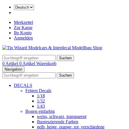
Merkzettel
Zur Kasse
Ihr Konto
Anmelden
Suchen
0 Artikel
0 Artikel
Warenkorb
Navigation
Suchen
DECALS
Felgen Decals
1/18
1/32
1/43
Bogen einfarbig
weiss, schwarz, transparent
fluoreszierende Farben
gelb, beige, orange, rot, verschiedene