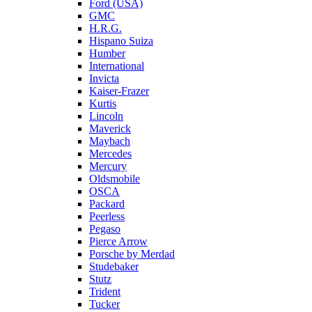
Ford (USA)
GMC
H.R.G.
Hispano Suiza
Humber
International
Invicta
Kaiser-Frazer
Kurtis
Lincoln
Maverick
Maybach
Mercedes
Mercury
Oldsmobile
OSCA
Packard
Peerless
Pegaso
Pierce Arrow
Porsche by Merdad
Studebaker
Stutz
Trident
Tucker