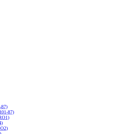
-87)
R01-87)
 RO1)
4)
RO2)
)