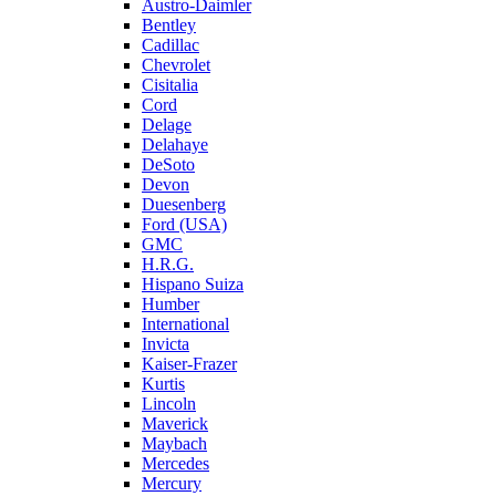
Austro-Daimler
Bentley
Cadillac
Chevrolet
Cisitalia
Cord
Delage
Delahaye
DeSoto
Devon
Duesenberg
Ford (USA)
GMC
H.R.G.
Hispano Suiza
Humber
International
Invicta
Kaiser-Frazer
Kurtis
Lincoln
Maverick
Maybach
Mercedes
Mercury