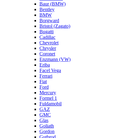
Baur (BMW)
Bentley
BMW
Borgward
Bristol (Zagato)
Bugatti
Cadillac
Chevrolet
Chrysler
Coronet
Enzmann (VW)
Eriba
Facel Vega
Ferrari
Fiat
Ford
Mercury
Formel 1
Fuldamobil
GAZ
GMC
Glas
Goliath
Gordon
Gutbrod