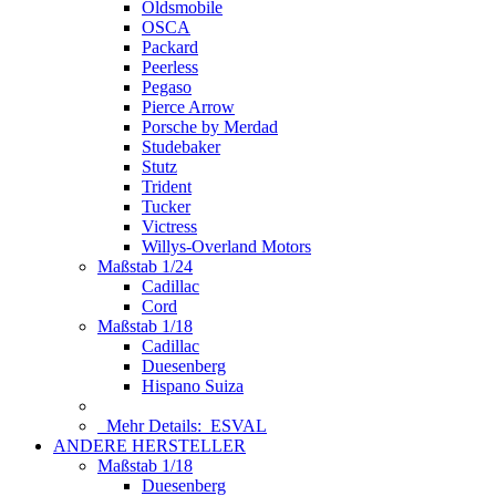
Oldsmobile
OSCA
Packard
Peerless
Pegaso
Pierce Arrow
Porsche by Merdad
Studebaker
Stutz
Trident
Tucker
Victress
Willys-Overland Motors
Maßstab 1/24
Cadillac
Cord
Maßstab 1/18
Cadillac
Duesenberg
Hispano Suiza
Mehr Details:
ESVAL
ANDERE HERSTELLER
Maßstab 1/18
Duesenberg