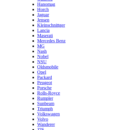
Hanomag
Horch
Jaguar
Jensen
Kleinschnittger
Lancia
Maserati
Mercedes Benz
MG
Nash
Nobel
NSU
Oldsmobile
Opel
Packard
Peugeot
Porsche
Rolls-Royce
Rumpler
Sunbeam
Triumph
Volkswagen
Volvo
Wanderer
ZIS