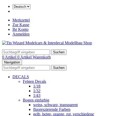
Merkzettel
Zur Kasse
Ihr Konto
Anmelden
Suchen
0 Artikel
0 Artikel
Warenkorb
Navigation
Suchen
DECALS
Felgen Decals
1/18
1/32
1/43
Bogen einfarbig
weiss, schwarz, transparent
fluoreszierende Farben
gelb, beige, orange, rot, verschiedene