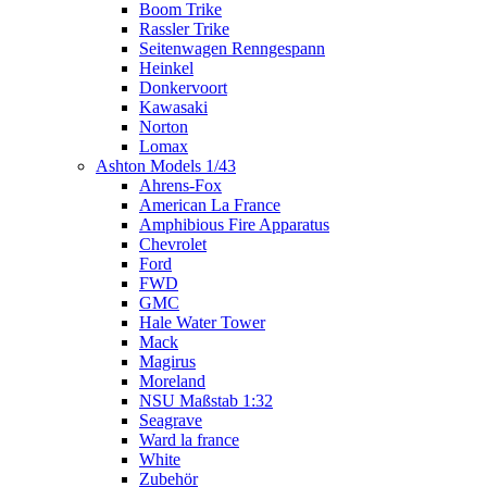
Boom Trike
Rassler Trike
Seitenwagen Renngespann
Heinkel
Donkervoort
Kawasaki
Norton
Lomax
Ashton Models 1/43
Ahrens-Fox
American La France
Amphibious Fire Apparatus
Chevrolet
Ford
FWD
GMC
Hale Water Tower
Mack
Magirus
Moreland
NSU Maßstab 1:32
Seagrave
Ward la france
White
Zubehör