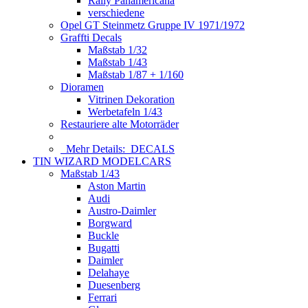
Rally Panamericana
verschiedene
Opel GT Steinmetz Gruppe IV 1971/1972
Graffti Decals
Maßstab 1/32
Maßstab 1/43
Maßstab 1/87 + 1/160
Dioramen
Vitrinen Dekoration
Werbetafeln 1/43
Restauriere alte Motorräder
Mehr Details:
DECALS
TIN WIZARD MODELCARS
Maßstab 1/43
Aston Martin
Audi
Austro-Daimler
Borgward
Buckle
Bugatti
Daimler
Delahaye
Duesenberg
Ferrari