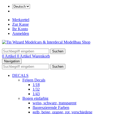
Merkzettel
Zur Kasse
Ihr Konto
Anmelden
Suchen
0 Artikel
0 Artikel
Warenkorb
Navigation
Suchen
DECALS
Felgen Decals
1/18
1/32
1/43
Bogen einfarbig
weiss, schwarz, transparent
fluoreszierende Farben
gelb, beige, orange, rot, verschiedene