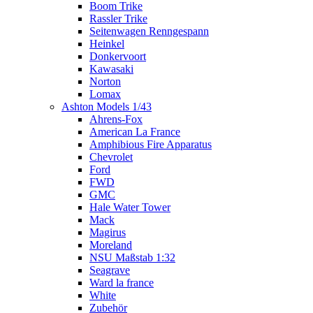
Boom Trike
Rassler Trike
Seitenwagen Renngespann
Heinkel
Donkervoort
Kawasaki
Norton
Lomax
Ashton Models 1/43
Ahrens-Fox
American La France
Amphibious Fire Apparatus
Chevrolet
Ford
FWD
GMC
Hale Water Tower
Mack
Magirus
Moreland
NSU Maßstab 1:32
Seagrave
Ward la france
White
Zubehör