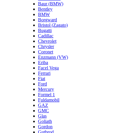
Baur (BMW)
Bentley
BMW
Borgward
Bristol (Zagato)
Bugatti
Cadillac
Chevrolet
Chrysler
Coronet
Enzmann (VW)
Eriba
Facel Vega
Ferrari
Fiat
Ford
Mercury
Formel 1
Fuldamobil
GAZ
GMC
Glas
Goliath
Gordon
Gutbrod