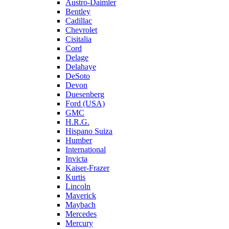
Austro-Daimler
Bentley
Cadillac
Chevrolet
Cisitalia
Cord
Delage
Delahaye
DeSoto
Devon
Duesenberg
Ford (USA)
GMC
H.R.G.
Hispano Suiza
Humber
International
Invicta
Kaiser-Frazer
Kurtis
Lincoln
Maverick
Maybach
Mercedes
Mercury