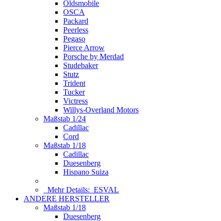
Oldsmobile
OSCA
Packard
Peerless
Pegaso
Pierce Arrow
Porsche by Merdad
Studebaker
Stutz
Trident
Tucker
Victress
Willys-Overland Motors
Maßstab 1/24
Cadillac
Cord
Maßstab 1/18
Cadillac
Duesenberg
Hispano Suiza
Mehr Details:
ESVAL
ANDERE HERSTELLER
Maßstab 1/18
Duesenberg