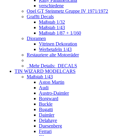
Rally Panamericana
verschiedene
Opel GT Steinmetz Gruppe IV 1971/1972
Graffti Decals
Maßstab 1/32
Maßstab 1/43
Maßstab 1/87 + 1/160
Dioramen
Vitrinen Dekoration
Werbetafeln 1/43
Restauriere alte Motorräder
Mehr Details:
DECALS
TIN WIZARD MODELCARS
Maßstab 1/43
Aston Martin
Audi
Austro-Daimler
Borgward
Buckle
Bugatti
Daimler
Delahaye
Duesenberg
Ferrari