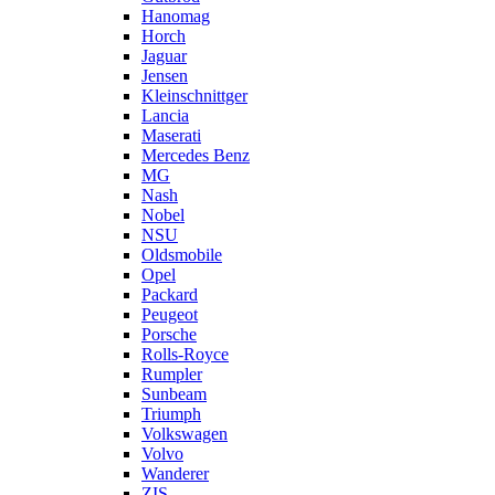
Hanomag
Horch
Jaguar
Jensen
Kleinschnittger
Lancia
Maserati
Mercedes Benz
MG
Nash
Nobel
NSU
Oldsmobile
Opel
Packard
Peugeot
Porsche
Rolls-Royce
Rumpler
Sunbeam
Triumph
Volkswagen
Volvo
Wanderer
ZIS