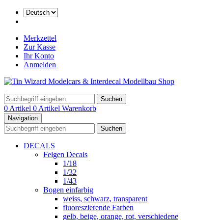
Merkzettel
Zur Kasse
Ihr Konto
Anmelden
Suchen
0 Artikel
0 Artikel
Warenkorb
Navigation
Suchen
DECALS
Felgen Decals
1/18
1/32
1/43
Bogen einfarbig
weiss, schwarz, transparent
fluoreszierende Farben
gelb, beige, orange, rot, verschiedene