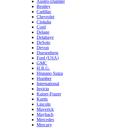
Austro-Daimler
Bentley
Cadillac
Chevrolet
Cisitalia
Cord
Delage
Delahaye
DeSoto
Devon
Duesenberg
Ford (USA)
GMC
H.R.G.
Hispano Suiza
Humber
International
Invicta
Kaiser-Frazer
Kurtis
Lincoln
Maverick
Maybach
Mercedes
Mercury