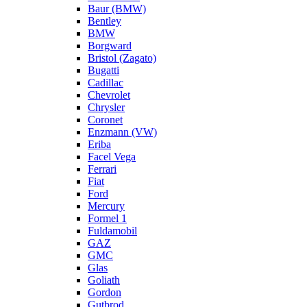
Baur (BMW)
Bentley
BMW
Borgward
Bristol (Zagato)
Bugatti
Cadillac
Chevrolet
Chrysler
Coronet
Enzmann (VW)
Eriba
Facel Vega
Ferrari
Fiat
Ford
Mercury
Formel 1
Fuldamobil
GAZ
GMC
Glas
Goliath
Gordon
Gutbrod