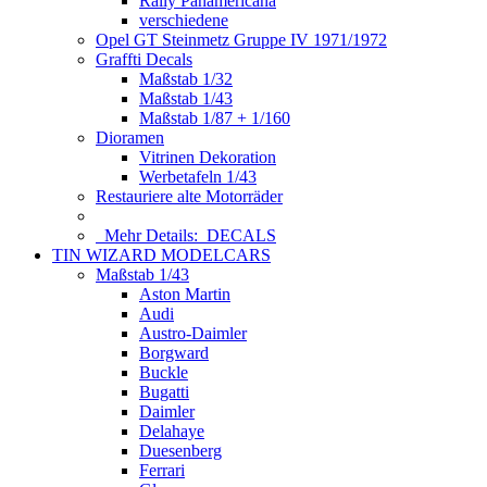
Rally Panamericana
verschiedene
Opel GT Steinmetz Gruppe IV 1971/1972
Graffti Decals
Maßstab 1/32
Maßstab 1/43
Maßstab 1/87 + 1/160
Dioramen
Vitrinen Dekoration
Werbetafeln 1/43
Restauriere alte Motorräder
Mehr Details:
DECALS
TIN WIZARD MODELCARS
Maßstab 1/43
Aston Martin
Audi
Austro-Daimler
Borgward
Buckle
Bugatti
Daimler
Delahaye
Duesenberg
Ferrari