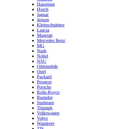
Hanomag
Horch
Jaguar
Jensen
Kleinschnittger
Lancia
Maserati
Mercedes Benz
MG
Nash
Nobel
NSU
Oldsmobile
Opel
Packard
Peugeot
Porsche
Rolls-Royce
Rumpler
Sunbeam
Triumph
Volkswagen
Volvo
Wanderer
ZIS