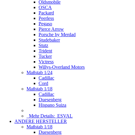
Oldsmobile
OSCA
Packard
Peerless
Pegaso
Pierce Arrow
Porsche by Merdad
Studebaker
Stutz
Trident
Tucker
Victress
Willys-Overland Motors
Maßstab 1/24
Cadillac
Cord
Maßstab 1/18
Cadillac
Duesenberg
Hispano Suiza
Mehr Details:
ESVAL
ANDERE HERSTELLER
Maßstab 1/18
Duesenberg