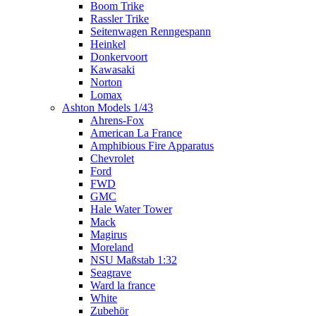
Boom Trike
Rassler Trike
Seitenwagen Renngespann
Heinkel
Donkervoort
Kawasaki
Norton
Lomax
Ashton Models 1/43
Ahrens-Fox
American La France
Amphibious Fire Apparatus
Chevrolet
Ford
FWD
GMC
Hale Water Tower
Mack
Magirus
Moreland
NSU Maßstab 1:32
Seagrave
Ward la france
White
Zubehör