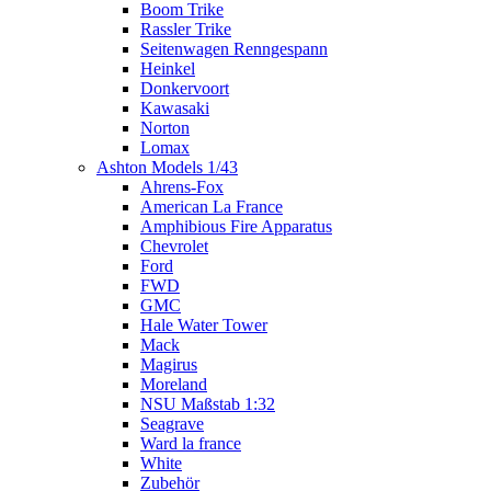
Boom Trike
Rassler Trike
Seitenwagen Renngespann
Heinkel
Donkervoort
Kawasaki
Norton
Lomax
Ashton Models 1/43
Ahrens-Fox
American La France
Amphibious Fire Apparatus
Chevrolet
Ford
FWD
GMC
Hale Water Tower
Mack
Magirus
Moreland
NSU Maßstab 1:32
Seagrave
Ward la france
White
Zubehör