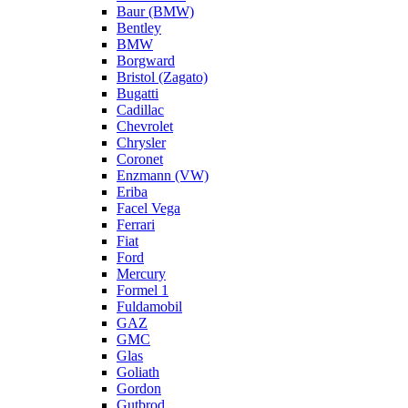
Baur (BMW)
Bentley
BMW
Borgward
Bristol (Zagato)
Bugatti
Cadillac
Chevrolet
Chrysler
Coronet
Enzmann (VW)
Eriba
Facel Vega
Ferrari
Fiat
Ford
Mercury
Formel 1
Fuldamobil
GAZ
GMC
Glas
Goliath
Gordon
Gutbrod