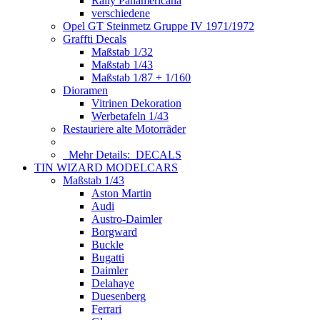
Rally Panamericana
verschiedene
Opel GT Steinmetz Gruppe IV 1971/1972
Graffti Decals
Maßstab 1/32
Maßstab 1/43
Maßstab 1/87 + 1/160
Dioramen
Vitrinen Dekoration
Werbetafeln 1/43
Restauriere alte Motorräder
Mehr Details:
DECALS
TIN WIZARD MODELCARS
Maßstab 1/43
Aston Martin
Audi
Austro-Daimler
Borgward
Buckle
Bugatti
Daimler
Delahaye
Duesenberg
Ferrari