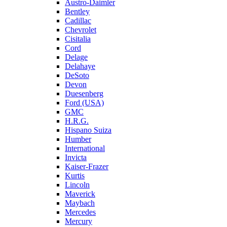
Austro-Daimler
Bentley
Cadillac
Chevrolet
Cisitalia
Cord
Delage
Delahaye
DeSoto
Devon
Duesenberg
Ford (USA)
GMC
H.R.G.
Hispano Suiza
Humber
International
Invicta
Kaiser-Frazer
Kurtis
Lincoln
Maverick
Maybach
Mercedes
Mercury