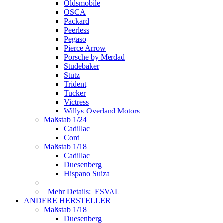
Oldsmobile
OSCA
Packard
Peerless
Pegaso
Pierce Arrow
Porsche by Merdad
Studebaker
Stutz
Trident
Tucker
Victress
Willys-Overland Motors
Maßstab 1/24
Cadillac
Cord
Maßstab 1/18
Cadillac
Duesenberg
Hispano Suiza
Mehr Details:
ESVAL
ANDERE HERSTELLER
Maßstab 1/18
Duesenberg