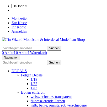
Merkzettel
Zur Kasse
Ihr Konto
Anmelden
Suchen
0 Artikel
0 Artikel
Warenkorb
Navigation
Suchen
DECALS
Felgen Decals
1/18
1/32
1/43
Bogen einfarbig
weiss, schwarz, transparent
fluoreszierende Farben
gelb, beige, orange, rot, verschiedene