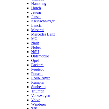
Hanomag
Horch
Jaguar
Jensen
Kleinschnittger
Lancia
Maserati
Mercedes Benz
MG
Nash
Nobel
NSU
Oldsmobile
Opel
Packard
Peugeot
Porsche
Rolls-Royce
Rumpler
Sunbeam
Triumph
Volkswagen
Volvo
Wanderer
ZIS