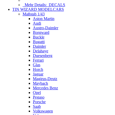
Mehr Details:
DECALS
TIN WIZARD MODELCARS
Maßstab 1/43
Aston Martin
Audi
Austro-Daimler
Borgward
Buckle
Bugatti
Daimler
Delahaye
Duesenberg
Ferrari
Glas
Horch
Jaguar
Magirus-Deutz
Maybach
Mercedes Benz
Opel
Pegaso
Porsche
Saab
Volkswagen