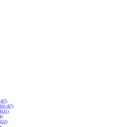
-87)
R01-87)
 RO1)
4)
RO2)
)