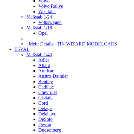
Volvo
Volvo Rallye
Westfalia
Maßstab 1/24
Volkswagen
Maßstab 1/18
Opel
Mehr Details:
TIN WIZARD MODELCARS
ESVAL
Maßstab 1/43
Adler
Allard
Amilcar
Austro-Daimler
Bentley
Cadillac
Chevrolet
Cisitalia
Cord
Delage
Delahaye
DeSoto
Devon
Duesenberg