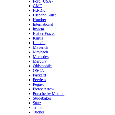
Ford (USA)
GMC
H.R.G.
Hispano Suiza
Humber
International
Invicta
Kaiser-Frazer
Kurtis
Lincoln
Maverick
Maybach
Mercedes
Mercury
Oldsmobile
OSCA
Packard
Peerless
Pegaso
Pierce Arrow
Porsche by Merdad
Studebaker
Stutz
Trident
Tucker