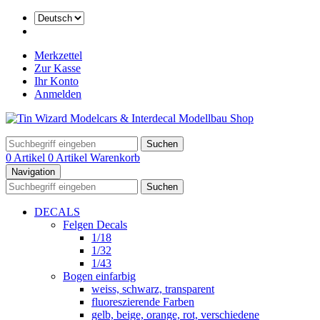
Merkzettel
Zur Kasse
Ihr Konto
Anmelden
Suchen
0 Artikel
0 Artikel
Warenkorb
Navigation
Suchen
DECALS
Felgen Decals
1/18
1/32
1/43
Bogen einfarbig
weiss, schwarz, transparent
fluoreszierende Farben
gelb, beige, orange, rot, verschiedene