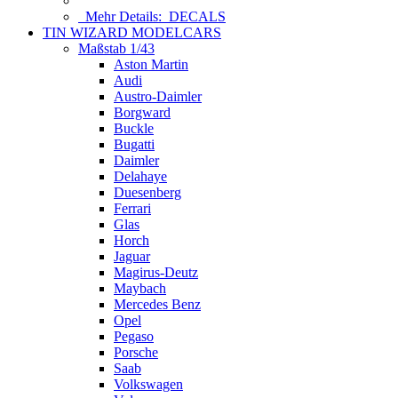
Mehr Details:
DECALS
TIN WIZARD MODELCARS
Maßstab 1/43
Aston Martin
Audi
Austro-Daimler
Borgward
Buckle
Bugatti
Daimler
Delahaye
Duesenberg
Ferrari
Glas
Horch
Jaguar
Magirus-Deutz
Maybach
Mercedes Benz
Opel
Pegaso
Porsche
Saab
Volkswagen