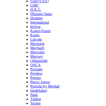
Ford (USA)
GMC
H.R.G.
Hispano Suiza
Humber
International
Invicta
Kaiser-Frazer
Kurtis
Lincoln
Maverick
Maybach
Mercedes
Mercury
Oldsmobile
OSCA
Packard
Peerless
Pegaso
Pierce Arrow
Porsche by Merdad
Studebaker
Stutz
Trident
Tucker