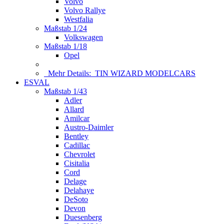
Volvo
Volvo Rallye
Westfalia
Maßstab 1/24
Volkswagen
Maßstab 1/18
Opel
Mehr Details:
TIN WIZARD MODELCARS
ESVAL
Maßstab 1/43
Adler
Allard
Amilcar
Austro-Daimler
Bentley
Cadillac
Chevrolet
Cisitalia
Cord
Delage
Delahaye
DeSoto
Devon
Duesenberg