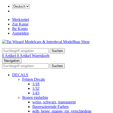
Merkzettel
Zur Kasse
Ihr Konto
Anmelden
Suchen
0 Artikel
0 Artikel
Warenkorb
Navigation
Suchen
DECALS
Felgen Decals
1/18
1/32
1/43
Bogen einfarbig
weiss, schwarz, transparent
fluoreszierende Farben
gelb, beige, orange, rot, verschiedene