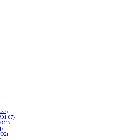
-87)
R01-87)
 RO1)
4)
RO2)
)