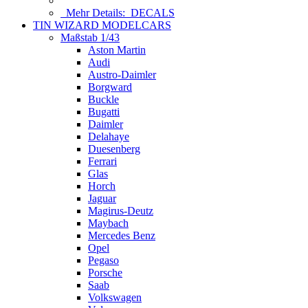
Mehr Details:
DECALS
TIN WIZARD MODELCARS
Maßstab 1/43
Aston Martin
Audi
Austro-Daimler
Borgward
Buckle
Bugatti
Daimler
Delahaye
Duesenberg
Ferrari
Glas
Horch
Jaguar
Magirus-Deutz
Maybach
Mercedes Benz
Opel
Pegaso
Porsche
Saab
Volkswagen