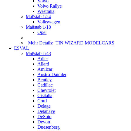
Volvo
Volvo Rallye
Westfalia
Maßstab 1/24
Volkswagen
Maßstab 1/18
Opel
Mehr Details:
TIN WIZARD MODELCARS
ESVAL
Maßstab 1/43
Adler
Allard
Amilcar
Austro-Daimler
Bentley
Cadillac
Chevrolet
Cisitalia
Cord
Delage
Delahaye
DeSoto
Devon
Duesenberg