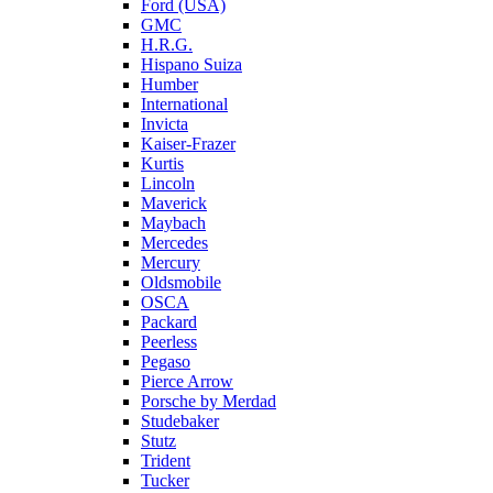
Ford (USA)
GMC
H.R.G.
Hispano Suiza
Humber
International
Invicta
Kaiser-Frazer
Kurtis
Lincoln
Maverick
Maybach
Mercedes
Mercury
Oldsmobile
OSCA
Packard
Peerless
Pegaso
Pierce Arrow
Porsche by Merdad
Studebaker
Stutz
Trident
Tucker