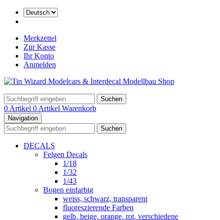
Merkzettel
Zur Kasse
Ihr Konto
Anmelden
Suchen
0 Artikel
0 Artikel
Warenkorb
Navigation
Suchen
DECALS
Felgen Decals
1/18
1/32
1/43
Bogen einfarbig
weiss, schwarz, transparent
fluoreszierende Farben
gelb, beige, orange, rot, verschiedene