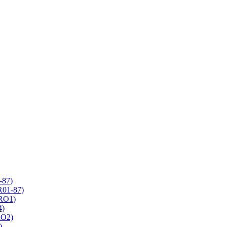
-87)
R01-87)
 RO1)
4)
RO2)
)