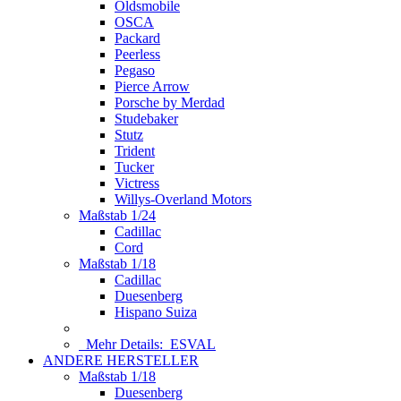
Oldsmobile
OSCA
Packard
Peerless
Pegaso
Pierce Arrow
Porsche by Merdad
Studebaker
Stutz
Trident
Tucker
Victress
Willys-Overland Motors
Maßstab 1/24
Cadillac
Cord
Maßstab 1/18
Cadillac
Duesenberg
Hispano Suiza
Mehr Details:
ESVAL
ANDERE HERSTELLER
Maßstab 1/18
Duesenberg