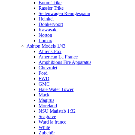
Boom Trike
Rassler Trike
Seitenwagen Renngespann
Heinkel
Donkervoort
Kawasaki
Norton
Lomax
Ashton Models 1/43
Ahrens-Fox
American La France
Amphibious Fire Apparatus
Chevrolet
Ford
FWD
GMC
Hale Water Tower
Mack
Magirus
Moreland
NSU Maßstab 1:32
Seagrave
Ward la france
White
Zubehör