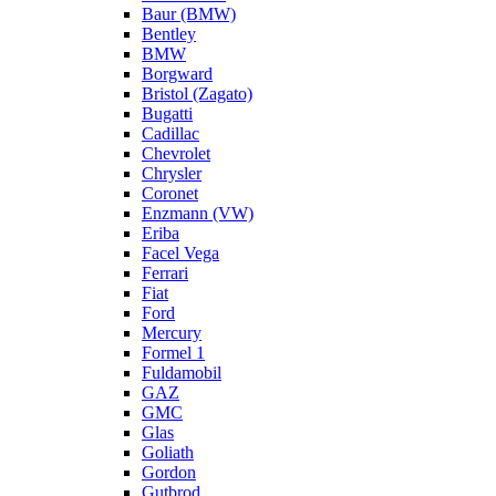
Baur (BMW)
Bentley
BMW
Borgward
Bristol (Zagato)
Bugatti
Cadillac
Chevrolet
Chrysler
Coronet
Enzmann (VW)
Eriba
Facel Vega
Ferrari
Fiat
Ford
Mercury
Formel 1
Fuldamobil
GAZ
GMC
Glas
Goliath
Gordon
Gutbrod