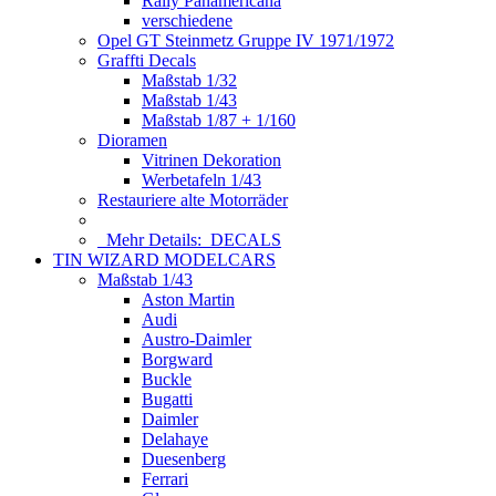
Rally Panamericana
verschiedene
Opel GT Steinmetz Gruppe IV 1971/1972
Graffti Decals
Maßstab 1/32
Maßstab 1/43
Maßstab 1/87 + 1/160
Dioramen
Vitrinen Dekoration
Werbetafeln 1/43
Restauriere alte Motorräder
Mehr Details:
DECALS
TIN WIZARD MODELCARS
Maßstab 1/43
Aston Martin
Audi
Austro-Daimler
Borgward
Buckle
Bugatti
Daimler
Delahaye
Duesenberg
Ferrari