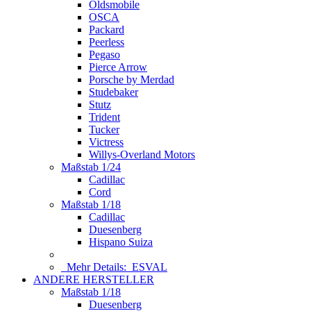
Oldsmobile
OSCA
Packard
Peerless
Pegaso
Pierce Arrow
Porsche by Merdad
Studebaker
Stutz
Trident
Tucker
Victress
Willys-Overland Motors
Maßstab 1/24
Cadillac
Cord
Maßstab 1/18
Cadillac
Duesenberg
Hispano Suiza
Mehr Details:
ESVAL
ANDERE HERSTELLER
Maßstab 1/18
Duesenberg