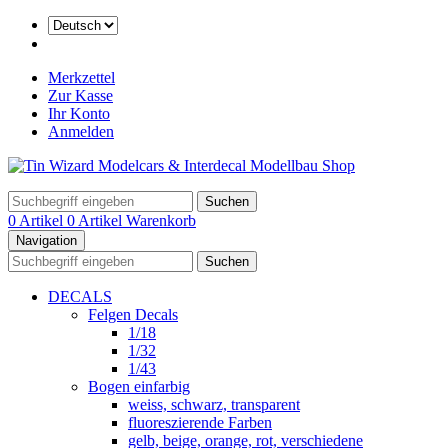
Merkzettel
Zur Kasse
Ihr Konto
Anmelden
Suchen
0 Artikel
0 Artikel
Warenkorb
Navigation
Suchen
DECALS
Felgen Decals
1/18
1/32
1/43
Bogen einfarbig
weiss, schwarz, transparent
fluoreszierende Farben
gelb, beige, orange, rot, verschiedene