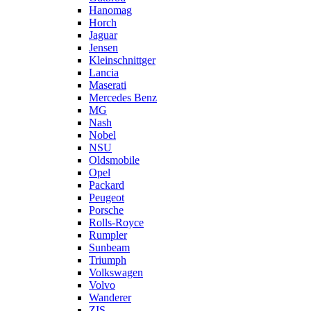
Hanomag
Horch
Jaguar
Jensen
Kleinschnittger
Lancia
Maserati
Mercedes Benz
MG
Nash
Nobel
NSU
Oldsmobile
Opel
Packard
Peugeot
Porsche
Rolls-Royce
Rumpler
Sunbeam
Triumph
Volkswagen
Volvo
Wanderer
ZIS