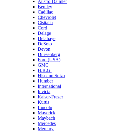
Austro-Daimler
Bentley
Cadillac
Chevrolet
Cisitalia
Cord
Delage
Delahaye
DeSoto
Devon
Duesenberg
Ford (USA)
GMC
H.R.G.
Hispano Suiza
Humber
International
Invicta
Kaiser-Frazer
Kurtis
Lincoln
Maverick
Maybach
Mercedes
Mercury