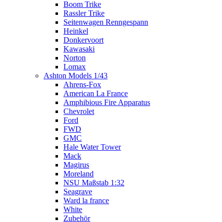
Boom Trike
Rassler Trike
Seitenwagen Renngespann
Heinkel
Donkervoort
Kawasaki
Norton
Lomax
Ashton Models 1/43
Ahrens-Fox
American La France
Amphibious Fire Apparatus
Chevrolet
Ford
FWD
GMC
Hale Water Tower
Mack
Magirus
Moreland
NSU Maßstab 1:32
Seagrave
Ward la france
White
Zubehör