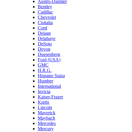
Austro-Daimler
Bentley
Cadillac
Chevrolet
Cisitalia
Cord
Delage
Delahaye
DeSoto
Devon
Duesenberg
Ford (USA)
GMC
H.R.G.
Hispano Suiza
Humber
International
Invicta
Kaiser-Frazer
Kurtis
Lincoln
Maverick
Maybach
Mercedes
Mercury