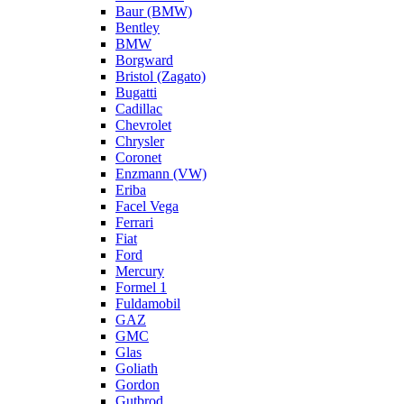
Baur (BMW)
Bentley
BMW
Borgward
Bristol (Zagato)
Bugatti
Cadillac
Chevrolet
Chrysler
Coronet
Enzmann (VW)
Eriba
Facel Vega
Ferrari
Fiat
Ford
Mercury
Formel 1
Fuldamobil
GAZ
GMC
Glas
Goliath
Gordon
Gutbrod