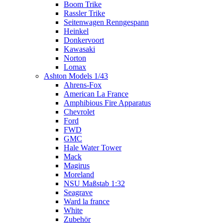
Boom Trike
Rassler Trike
Seitenwagen Renngespann
Heinkel
Donkervoort
Kawasaki
Norton
Lomax
Ashton Models 1/43
Ahrens-Fox
American La France
Amphibious Fire Apparatus
Chevrolet
Ford
FWD
GMC
Hale Water Tower
Mack
Magirus
Moreland
NSU Maßstab 1:32
Seagrave
Ward la france
White
Zubehör