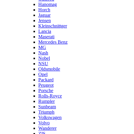
Hanomag
Horch
Jaguar
Jensen
Kleinschnittger
Lancia
Maserati
Mercedes Benz
MG
Nash
Nobel
NSU
Oldsmobile
Opel
Packard
Peugeot
Porsche
Rolls-Royce
Rumpler
Sunbeam
Triumph
Volkswagen
Volvo
Wanderer
ZIS