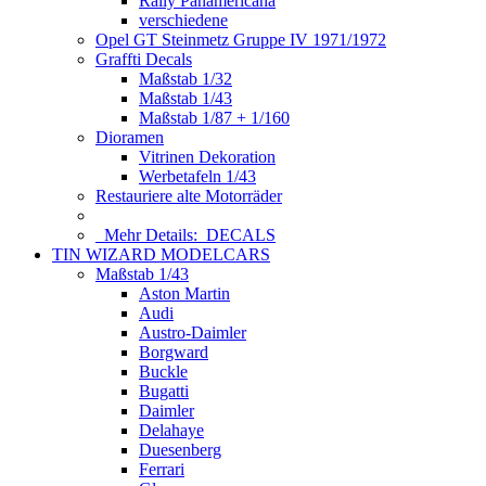
Rally Panamericana
verschiedene
Opel GT Steinmetz Gruppe IV 1971/1972
Graffti Decals
Maßstab 1/32
Maßstab 1/43
Maßstab 1/87 + 1/160
Dioramen
Vitrinen Dekoration
Werbetafeln 1/43
Restauriere alte Motorräder
Mehr Details:
DECALS
TIN WIZARD MODELCARS
Maßstab 1/43
Aston Martin
Audi
Austro-Daimler
Borgward
Buckle
Bugatti
Daimler
Delahaye
Duesenberg
Ferrari