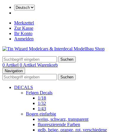
Merkzettel
Zur Kasse
Ihr Konto
Anmelden
Suchen
0 Artikel
0 Artikel
Warenkorb
Navigation
Suchen
DECALS
Felgen Decals
1/18
1/32
1/43
Bogen einfarbig
weiss, schwarz, transparent
fluoreszierende Farben
gelb, beige, orange, rot, verschiedene