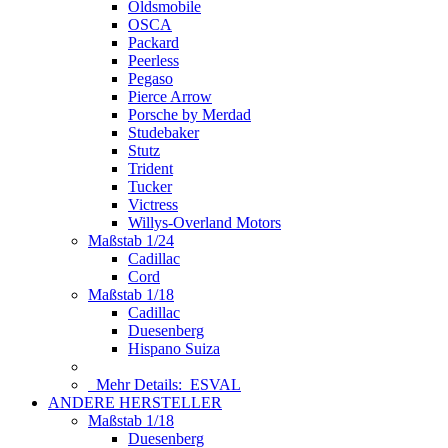
Oldsmobile
OSCA
Packard
Peerless
Pegaso
Pierce Arrow
Porsche by Merdad
Studebaker
Stutz
Trident
Tucker
Victress
Willys-Overland Motors
Maßstab 1/24
Cadillac
Cord
Maßstab 1/18
Cadillac
Duesenberg
Hispano Suiza
Mehr Details:
ESVAL
ANDERE HERSTELLER
Maßstab 1/18
Duesenberg