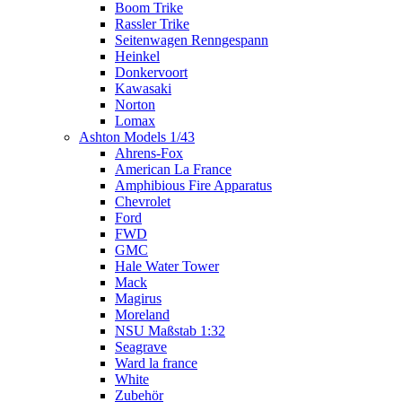
Boom Trike
Rassler Trike
Seitenwagen Renngespann
Heinkel
Donkervoort
Kawasaki
Norton
Lomax
Ashton Models 1/43
Ahrens-Fox
American La France
Amphibious Fire Apparatus
Chevrolet
Ford
FWD
GMC
Hale Water Tower
Mack
Magirus
Moreland
NSU Maßstab 1:32
Seagrave
Ward la france
White
Zubehör