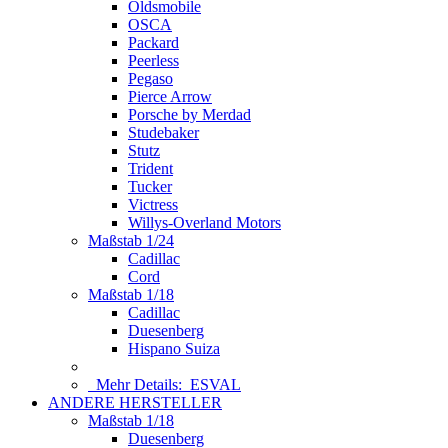
Oldsmobile
OSCA
Packard
Peerless
Pegaso
Pierce Arrow
Porsche by Merdad
Studebaker
Stutz
Trident
Tucker
Victress
Willys-Overland Motors
Maßstab 1/24
Cadillac
Cord
Maßstab 1/18
Cadillac
Duesenberg
Hispano Suiza
Mehr Details:
ESVAL
ANDERE HERSTELLER
Maßstab 1/18
Duesenberg