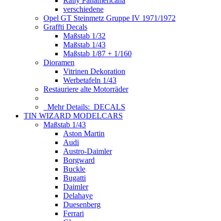
Rally Panamericana
verschiedene
Opel GT Steinmetz Gruppe IV 1971/1972
Graffti Decals
Maßstab 1/32
Maßstab 1/43
Maßstab 1/87 + 1/160
Dioramen
Vitrinen Dekoration
Werbetafeln 1/43
Restauriere alte Motorräder
Mehr Details:
DECALS
TIN WIZARD MODELCARS
Maßstab 1/43
Aston Martin
Audi
Austro-Daimler
Borgward
Buckle
Bugatti
Daimler
Delahaye
Duesenberg
Ferrari