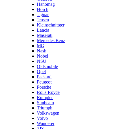
Hanomag
Horch
Jaguar
Jensen
Kleinschnittger
Lancia
Maserati
Mercedes Benz
MG
Nash
Nobel
NSU
Oldsmobile
Opel
Packard
Peugeot
Porsche
Rolls-Royce
Rumpler
Sunbeam
Triumph
Volkswagen
Volvo
Wanderer
ZIS