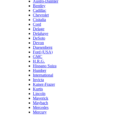
Austro-Daimler
Bentley
Cadillac
Chevrolet
Cisitalia
Cord
Delage
Delahaye
DeSoto
Devon
Duesenberg
Ford (USA)
GMC
H.R.G.
Hispano Suiza
Humber
International
Invicta
Kaiser-Frazer
Kurtis
Lincoln
Maverick
Maybach
Mercedes
Mercury