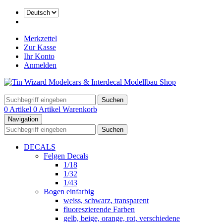
Merkzettel
Zur Kasse
Ihr Konto
Anmelden
Suchen
0 Artikel
0 Artikel
Warenkorb
Navigation
Suchen
DECALS
Felgen Decals
1/18
1/32
1/43
Bogen einfarbig
weiss, schwarz, transparent
fluoreszierende Farben
gelb, beige, orange, rot, verschiedene