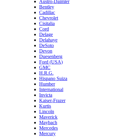
Austro-Daimler
Bentley
Cadillac
Chevrolet
Cisitalia
Cord
Delage
Delahaye
DeSoto
Devon
Duesenberg
Ford (USA)
GMC
H.R.G.
Hispano Suiza
Humber
International
Invicta
Kaiser-Frazer
Kurtis
Lincoln
Maverick
Maybach
Mercedes
Mercury