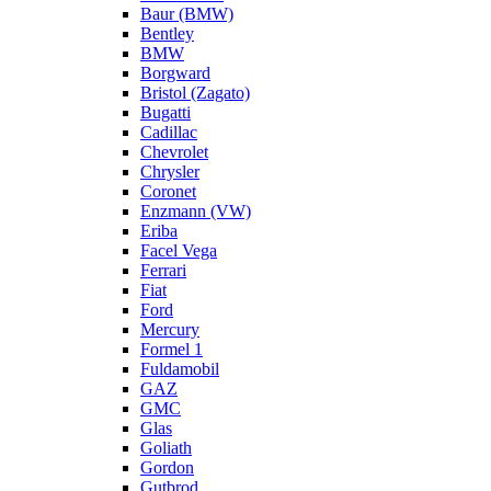
Baur (BMW)
Bentley
BMW
Borgward
Bristol (Zagato)
Bugatti
Cadillac
Chevrolet
Chrysler
Coronet
Enzmann (VW)
Eriba
Facel Vega
Ferrari
Fiat
Ford
Mercury
Formel 1
Fuldamobil
GAZ
GMC
Glas
Goliath
Gordon
Gutbrod