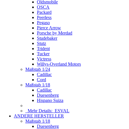
Oldsmobile
OSCA
Packard
Peerless
Pegaso
Pierce Arrow
Porsche by Merdad
Studebaker
Stutz
Trident
Tucker
Victress
Willys-Overland Motors
Maßstab 1/24
Cadillac
Cord
Maßstab 1/18
Cadillac
Duesenberg
Hispano Suiza
Mehr Details:
ESVAL
ANDERE HERSTELLER
Maßstab 1/18
Duesenberg