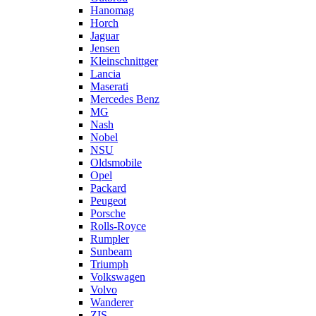
Hanomag
Horch
Jaguar
Jensen
Kleinschnittger
Lancia
Maserati
Mercedes Benz
MG
Nash
Nobel
NSU
Oldsmobile
Opel
Packard
Peugeot
Porsche
Rolls-Royce
Rumpler
Sunbeam
Triumph
Volkswagen
Volvo
Wanderer
ZIS