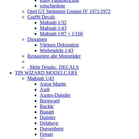
Rally Panamericana
verschiedene
Opel GT Steinmetz Gruppe IV 1971/1972
Graffti Decals
Maßstab 1/32
Maßstab 1/43
Maßstab 1/87 + 1/160
Dioramen
Vitrinen Dekoration
Werbetafeln 1/43
Restauriere alte Motorräder
Mehr Details:
DECALS
TIN WIZARD MODELCARS
Maßstab 1/43
Aston Martin
Audi
Austro-Daimler
Borgward
Buckle
Bugatti
Daimler
Delahaye
Duesenberg
Ferrari