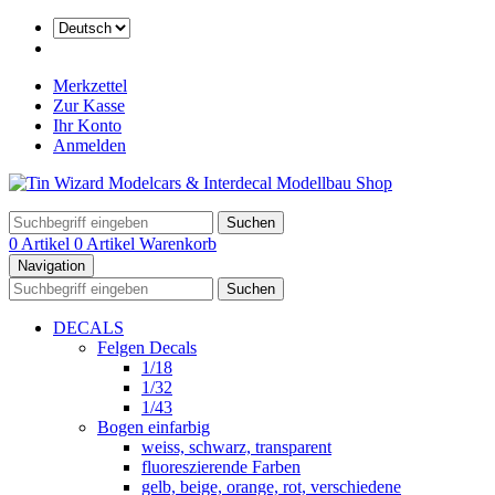
Merkzettel
Zur Kasse
Ihr Konto
Anmelden
Suchen
0 Artikel
0 Artikel
Warenkorb
Navigation
Suchen
DECALS
Felgen Decals
1/18
1/32
1/43
Bogen einfarbig
weiss, schwarz, transparent
fluoreszierende Farben
gelb, beige, orange, rot, verschiedene