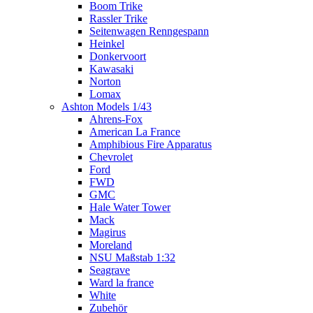
Boom Trike
Rassler Trike
Seitenwagen Renngespann
Heinkel
Donkervoort
Kawasaki
Norton
Lomax
Ashton Models 1/43
Ahrens-Fox
American La France
Amphibious Fire Apparatus
Chevrolet
Ford
FWD
GMC
Hale Water Tower
Mack
Magirus
Moreland
NSU Maßstab 1:32
Seagrave
Ward la france
White
Zubehör