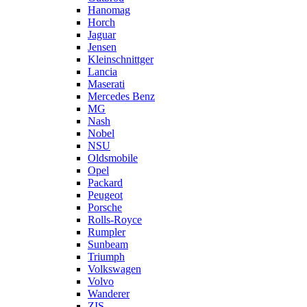
Hanomag
Horch
Jaguar
Jensen
Kleinschnittger
Lancia
Maserati
Mercedes Benz
MG
Nash
Nobel
NSU
Oldsmobile
Opel
Packard
Peugeot
Porsche
Rolls-Royce
Rumpler
Sunbeam
Triumph
Volkswagen
Volvo
Wanderer
ZIS