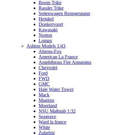
Boom Trike
Rassler Trike
Seitenwagen Renngespann
Heinkel
Donkervoort
Kawasaki
Norton
Lomax
Ashton Models 1/43
Ahrens-Fox
American La France
Amphibious Fire Apparatus
Chevrolet
Ford
FWD
GMC
Hale Water Tower
Mack
Magirus
Moreland
NSU Maßstab 1:32
Seagrave
Ward la france
White
Zubehör