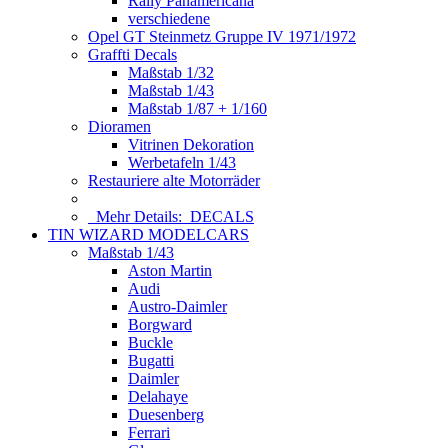
Rally Panamericana
verschiedene
Opel GT Steinmetz Gruppe IV 1971/1972
Graffti Decals
Maßstab 1/32
Maßstab 1/43
Maßstab 1/87 + 1/160
Dioramen
Vitrinen Dekoration
Werbetafeln 1/43
Restauriere alte Motorräder
Mehr Details:
DECALS
TIN WIZARD MODELCARS
Maßstab 1/43
Aston Martin
Audi
Austro-Daimler
Borgward
Buckle
Bugatti
Daimler
Delahaye
Duesenberg
Ferrari