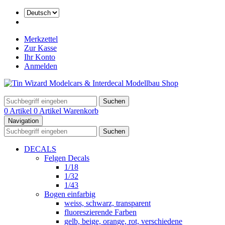
Merkzettel
Zur Kasse
Ihr Konto
Anmelden
Suchen
0 Artikel
0 Artikel
Warenkorb
Navigation
Suchen
DECALS
Felgen Decals
1/18
1/32
1/43
Bogen einfarbig
weiss, schwarz, transparent
fluoreszierende Farben
gelb, beige, orange, rot, verschiedene