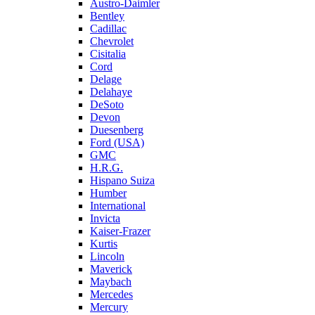
Austro-Daimler
Bentley
Cadillac
Chevrolet
Cisitalia
Cord
Delage
Delahaye
DeSoto
Devon
Duesenberg
Ford (USA)
GMC
H.R.G.
Hispano Suiza
Humber
International
Invicta
Kaiser-Frazer
Kurtis
Lincoln
Maverick
Maybach
Mercedes
Mercury