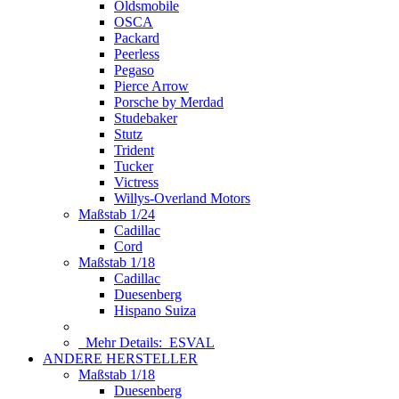
Oldsmobile
OSCA
Packard
Peerless
Pegaso
Pierce Arrow
Porsche by Merdad
Studebaker
Stutz
Trident
Tucker
Victress
Willys-Overland Motors
Maßstab 1/24
Cadillac
Cord
Maßstab 1/18
Cadillac
Duesenberg
Hispano Suiza
Mehr Details:
ESVAL
ANDERE HERSTELLER
Maßstab 1/18
Duesenberg