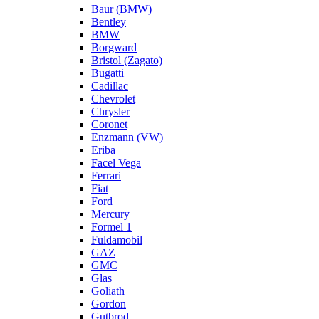
Baur (BMW)
Bentley
BMW
Borgward
Bristol (Zagato)
Bugatti
Cadillac
Chevrolet
Chrysler
Coronet
Enzmann (VW)
Eriba
Facel Vega
Ferrari
Fiat
Ford
Mercury
Formel 1
Fuldamobil
GAZ
GMC
Glas
Goliath
Gordon
Gutbrod