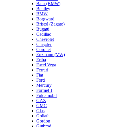
Baur (BMW)
Bentley
BMW
Borgward
Bristol (Zagato)
Bugatti
Cadillac
Chevrolet
Chrysler
Coronet
Enzmann (VW)
Eriba
Facel Vega
Ferrari
Fiat
Ford
Mercury
Formel 1
Fuldamobil
GAZ
GMC
Glas
Goliath
Gordon
Gutbrod