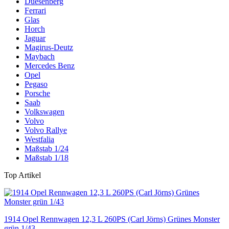
Duesenberg
Ferrari
Glas
Horch
Jaguar
Magirus-Deutz
Maybach
Mercedes Benz
Opel
Pegaso
Porsche
Saab
Volkswagen
Volvo
Volvo Rallye
Westfalia
Maßstab 1/24
Maßstab 1/18
Top Artikel
1914 Opel Rennwagen 12,3 L 260PS (Carl Jörns) Grünes Monster
grün 1/43