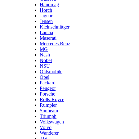
Hanomag
Horch
Jaguar
Jensen
Kleinschnittger
Lancia
Maserati
Mercedes Benz
MG
Nash
Nobel
NSU
Oldsmobile
Opel
Packard
Peugeot
Porsche
Rolls-Royce
Rumpler
Sunbeam
Triumph
Volkswagen
Volvo
Wanderer
ZIS