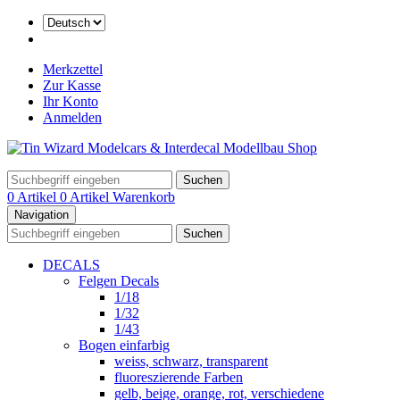
Merkzettel
Zur Kasse
Ihr Konto
Anmelden
Suchen
0 Artikel
0 Artikel
Warenkorb
Navigation
Suchen
DECALS
Felgen Decals
1/18
1/32
1/43
Bogen einfarbig
weiss, schwarz, transparent
fluoreszierende Farben
gelb, beige, orange, rot, verschiedene