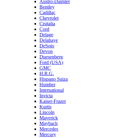
Austro-Daimler
Bentley
Cadillac
Chevrolet
Cisitalia
Cord
Delage
Delahaye
DeSoto
Devon
Duesenberg
Ford (USA)
GMC
H.R.G.
Hispano Suiza
Humber
International
Invicta
Kaiser-Frazer
Kurtis
Lincoln
Maverick
Maybach
Mercedes
Mercury