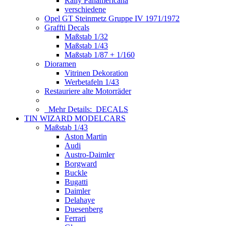
Rally Panamericana
verschiedene
Opel GT Steinmetz Gruppe IV 1971/1972
Graffti Decals
Maßstab 1/32
Maßstab 1/43
Maßstab 1/87 + 1/160
Dioramen
Vitrinen Dekoration
Werbetafeln 1/43
Restauriere alte Motorräder
Mehr Details:
DECALS
TIN WIZARD MODELCARS
Maßstab 1/43
Aston Martin
Audi
Austro-Daimler
Borgward
Buckle
Bugatti
Daimler
Delahaye
Duesenberg
Ferrari