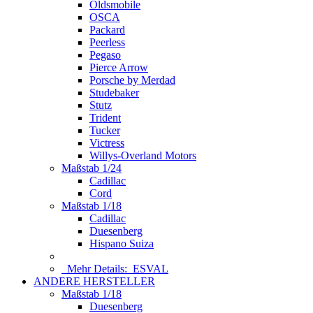
Oldsmobile
OSCA
Packard
Peerless
Pegaso
Pierce Arrow
Porsche by Merdad
Studebaker
Stutz
Trident
Tucker
Victress
Willys-Overland Motors
Maßstab 1/24
Cadillac
Cord
Maßstab 1/18
Cadillac
Duesenberg
Hispano Suiza
Mehr Details:
ESVAL
ANDERE HERSTELLER
Maßstab 1/18
Duesenberg