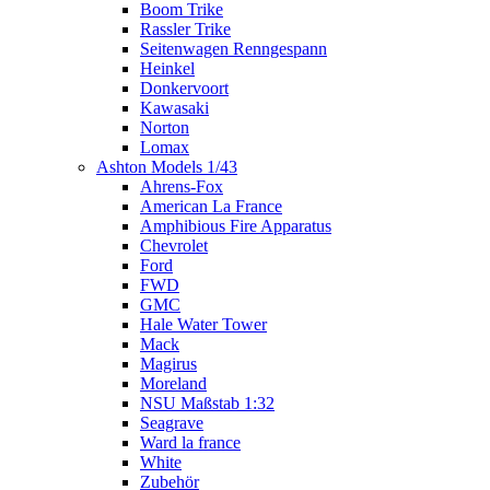
Boom Trike
Rassler Trike
Seitenwagen Renngespann
Heinkel
Donkervoort
Kawasaki
Norton
Lomax
Ashton Models 1/43
Ahrens-Fox
American La France
Amphibious Fire Apparatus
Chevrolet
Ford
FWD
GMC
Hale Water Tower
Mack
Magirus
Moreland
NSU Maßstab 1:32
Seagrave
Ward la france
White
Zubehör