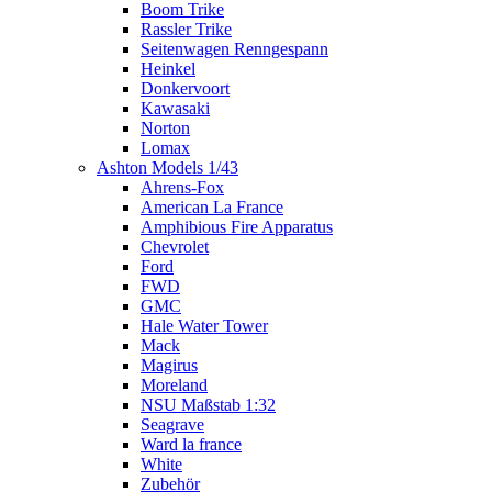
Boom Trike
Rassler Trike
Seitenwagen Renngespann
Heinkel
Donkervoort
Kawasaki
Norton
Lomax
Ashton Models 1/43
Ahrens-Fox
American La France
Amphibious Fire Apparatus
Chevrolet
Ford
FWD
GMC
Hale Water Tower
Mack
Magirus
Moreland
NSU Maßstab 1:32
Seagrave
Ward la france
White
Zubehör