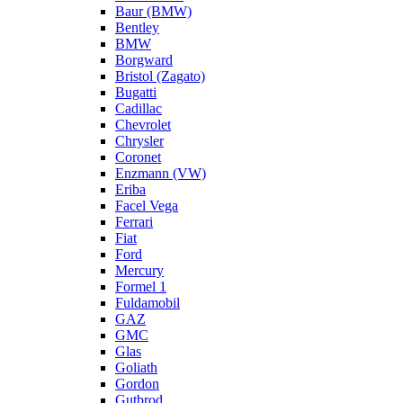
Baur (BMW)
Bentley
BMW
Borgward
Bristol (Zagato)
Bugatti
Cadillac
Chevrolet
Chrysler
Coronet
Enzmann (VW)
Eriba
Facel Vega
Ferrari
Fiat
Ford
Mercury
Formel 1
Fuldamobil
GAZ
GMC
Glas
Goliath
Gordon
Gutbrod