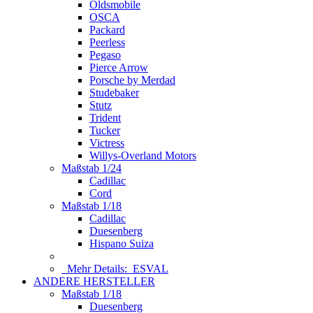
Oldsmobile
OSCA
Packard
Peerless
Pegaso
Pierce Arrow
Porsche by Merdad
Studebaker
Stutz
Trident
Tucker
Victress
Willys-Overland Motors
Maßstab 1/24
Cadillac
Cord
Maßstab 1/18
Cadillac
Duesenberg
Hispano Suiza
Mehr Details:
ESVAL
ANDERE HERSTELLER
Maßstab 1/18
Duesenberg