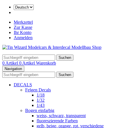
Merkzettel
Zur Kasse
Ihr Konto
Anmelden
Suchen
0 Artikel
0 Artikel
Warenkorb
Navigation
Suchen
DECALS
Felgen Decals
1/18
1/32
1/43
Bogen einfarbig
weiss, schwarz, transparent
fluoreszierende Farben
gelb, beige, orange, rot, verschiedene