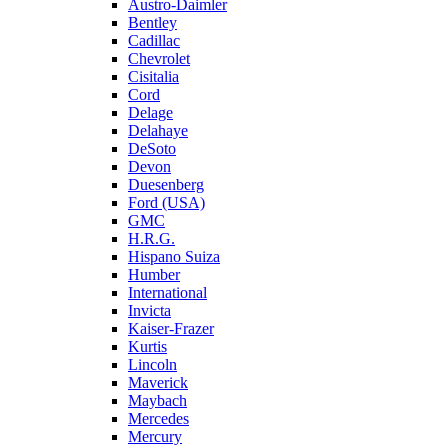
Austro-Daimler
Bentley
Cadillac
Chevrolet
Cisitalia
Cord
Delage
Delahaye
DeSoto
Devon
Duesenberg
Ford (USA)
GMC
H.R.G.
Hispano Suiza
Humber
International
Invicta
Kaiser-Frazer
Kurtis
Lincoln
Maverick
Maybach
Mercedes
Mercury