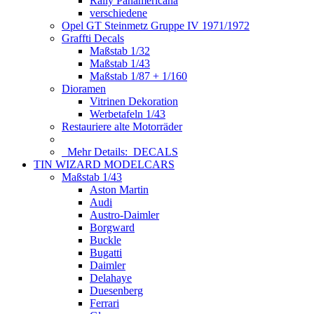
Rally Panamericana
verschiedene
Opel GT Steinmetz Gruppe IV 1971/1972
Graffti Decals
Maßstab 1/32
Maßstab 1/43
Maßstab 1/87 + 1/160
Dioramen
Vitrinen Dekoration
Werbetafeln 1/43
Restauriere alte Motorräder
Mehr Details:
DECALS
TIN WIZARD MODELCARS
Maßstab 1/43
Aston Martin
Audi
Austro-Daimler
Borgward
Buckle
Bugatti
Daimler
Delahaye
Duesenberg
Ferrari