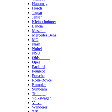
Hanomag
Horch
Jaguar
Jensen
Kleinschnittger
Lancia
Maserati
Mercedes Benz
MG
Nash
Nobel
NSU
Oldsmobile
Opel
Packard
Peugeot
Porsche
Rolls-Royce
Rumpler
Sunbeam
Triumph
Volkswagen
Volvo
Wanderer
ZIS