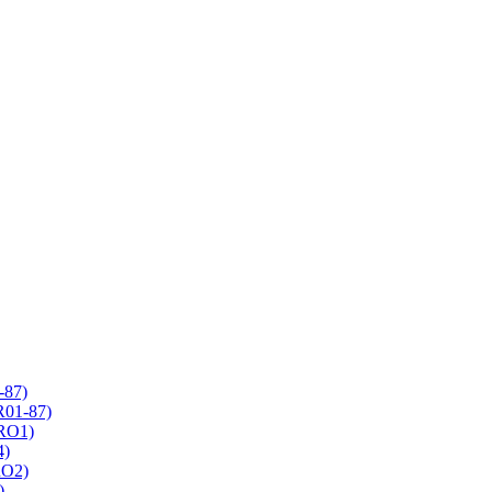
-87)
R01-87)
 RO1)
4)
RO2)
)