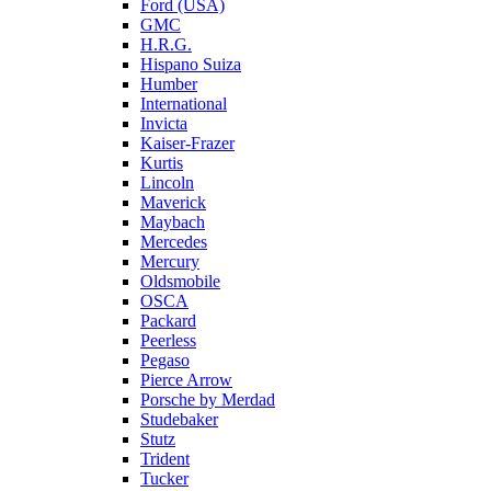
Ford (USA)
GMC
H.R.G.
Hispano Suiza
Humber
International
Invicta
Kaiser-Frazer
Kurtis
Lincoln
Maverick
Maybach
Mercedes
Mercury
Oldsmobile
OSCA
Packard
Peerless
Pegaso
Pierce Arrow
Porsche by Merdad
Studebaker
Stutz
Trident
Tucker