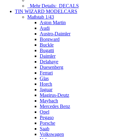
Mehr Details:
DECALS
TIN WIZARD MODELCARS
Maßstab 1/43
Aston Martin
Audi
Austro-Daimler
Borgward
Buckle
Bugatti
Daimler
Delahaye
Duesenberg
Ferrari
Glas
Horch
Jaguar
Magirus-Deutz
Maybach
Mercedes Benz
Opel
Pegaso
Porsche
Saab
Volkswagen