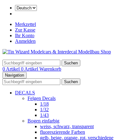
Merkzettel
Zur Kasse
Ihr Konto
Anmelden
Suchen
0 Artikel
0 Artikel
Warenkorb
Navigation
Suchen
DECALS
Felgen Decals
1/18
1/32
1/43
Bogen einfarbig
weiss, schwarz, transparent
fluoreszierende Farben
gelb, beige, orange, rot, verschiedene