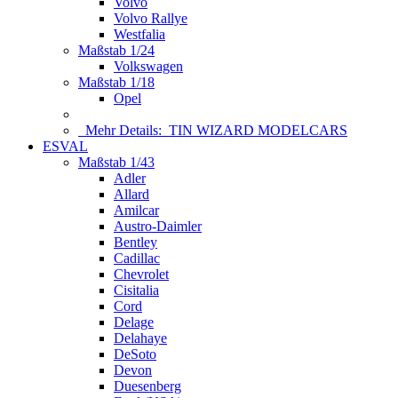
Volvo
Volvo Rallye
Westfalia
Maßstab 1/24
Volkswagen
Maßstab 1/18
Opel
Mehr Details:
TIN WIZARD MODELCARS
ESVAL
Maßstab 1/43
Adler
Allard
Amilcar
Austro-Daimler
Bentley
Cadillac
Chevrolet
Cisitalia
Cord
Delage
Delahaye
DeSoto
Devon
Duesenberg