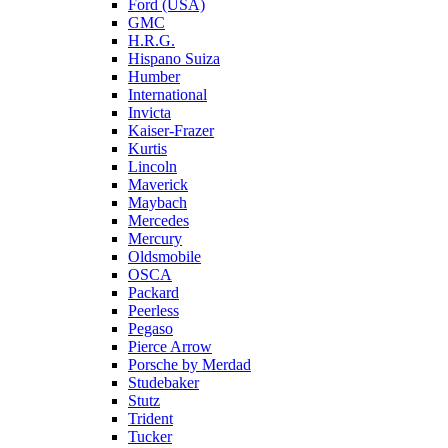
Ford (USA)
GMC
H.R.G.
Hispano Suiza
Humber
International
Invicta
Kaiser-Frazer
Kurtis
Lincoln
Maverick
Maybach
Mercedes
Mercury
Oldsmobile
OSCA
Packard
Peerless
Pegaso
Pierce Arrow
Porsche by Merdad
Studebaker
Stutz
Trident
Tucker