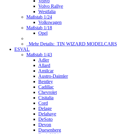
Volvo
Volvo Rallye
Westfalia
Maßstab 1/24
Volkswagen
Maßstab 1/18
Opel
Mehr Details:
TIN WIZARD MODELCARS
ESVAL
Maßstab 1/43
Adler
Allard
Amilcar
Austro-Daimler
Bentley
Cadillac
Chevrolet
Cisitalia
Cord
Delage
Delahaye
DeSoto
Devon
Duesenberg