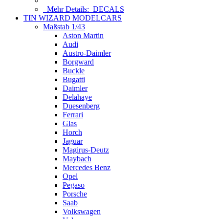
Mehr Details:
DECALS
TIN WIZARD MODELCARS
Maßstab 1/43
Aston Martin
Audi
Austro-Daimler
Borgward
Buckle
Bugatti
Daimler
Delahaye
Duesenberg
Ferrari
Glas
Horch
Jaguar
Magirus-Deutz
Maybach
Mercedes Benz
Opel
Pegaso
Porsche
Saab
Volkswagen