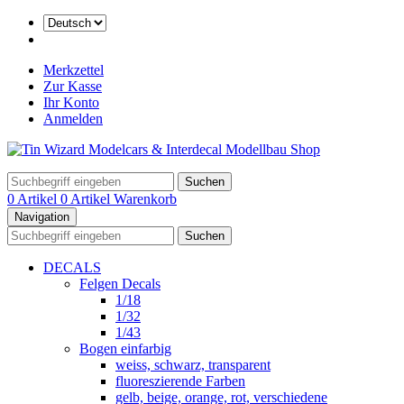
Merkzettel
Zur Kasse
Ihr Konto
Anmelden
Suchen
0 Artikel
0 Artikel
Warenkorb
Navigation
Suchen
DECALS
Felgen Decals
1/18
1/32
1/43
Bogen einfarbig
weiss, schwarz, transparent
fluoreszierende Farben
gelb, beige, orange, rot, verschiedene