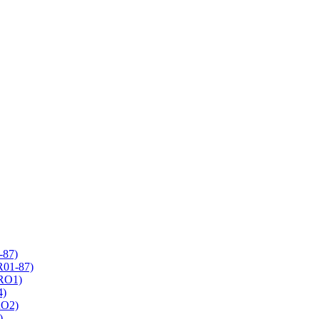
-87)
R01-87)
 RO1)
4)
RO2)
)