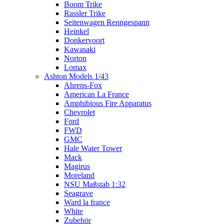
Boom Trike
Rassler Trike
Seitenwagen Renngespann
Heinkel
Donkervoort
Kawasaki
Norton
Lomax
Ashton Models 1/43
Ahrens-Fox
American La France
Amphibious Fire Apparatus
Chevrolet
Ford
FWD
GMC
Hale Water Tower
Mack
Magirus
Moreland
NSU Maßstab 1:32
Seagrave
Ward la france
White
Zubehör