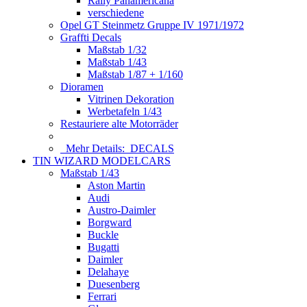
Rally Panamericana
verschiedene
Opel GT Steinmetz Gruppe IV 1971/1972
Graffti Decals
Maßstab 1/32
Maßstab 1/43
Maßstab 1/87 + 1/160
Dioramen
Vitrinen Dekoration
Werbetafeln 1/43
Restauriere alte Motorräder
Mehr Details:
DECALS
TIN WIZARD MODELCARS
Maßstab 1/43
Aston Martin
Audi
Austro-Daimler
Borgward
Buckle
Bugatti
Daimler
Delahaye
Duesenberg
Ferrari