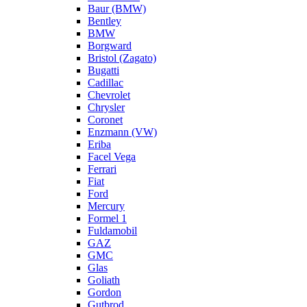
Baur (BMW)
Bentley
BMW
Borgward
Bristol (Zagato)
Bugatti
Cadillac
Chevrolet
Chrysler
Coronet
Enzmann (VW)
Eriba
Facel Vega
Ferrari
Fiat
Ford
Mercury
Formel 1
Fuldamobil
GAZ
GMC
Glas
Goliath
Gordon
Gutbrod