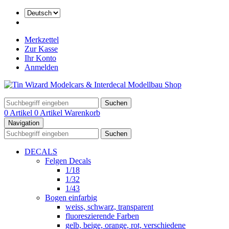
Merkzettel
Zur Kasse
Ihr Konto
Anmelden
Suchen
0 Artikel
0 Artikel
Warenkorb
Navigation
Suchen
DECALS
Felgen Decals
1/18
1/32
1/43
Bogen einfarbig
weiss, schwarz, transparent
fluoreszierende Farben
gelb, beige, orange, rot, verschiedene