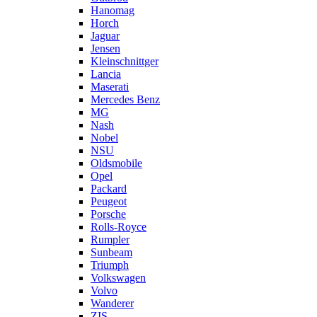
Hanomag
Horch
Jaguar
Jensen
Kleinschnittger
Lancia
Maserati
Mercedes Benz
MG
Nash
Nobel
NSU
Oldsmobile
Opel
Packard
Peugeot
Porsche
Rolls-Royce
Rumpler
Sunbeam
Triumph
Volkswagen
Volvo
Wanderer
ZIS