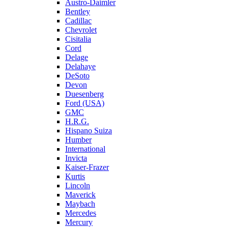
Austro-Daimler
Bentley
Cadillac
Chevrolet
Cisitalia
Cord
Delage
Delahaye
DeSoto
Devon
Duesenberg
Ford (USA)
GMC
H.R.G.
Hispano Suiza
Humber
International
Invicta
Kaiser-Frazer
Kurtis
Lincoln
Maverick
Maybach
Mercedes
Mercury