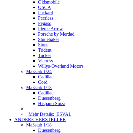
Oldsmobile
OSCA
Packard
Peerless
Pegaso
Pierce Arrow
Porsche by Merdad
Studebaker
Stutz
Trident
Tucker
Victress
Willys-Overland Motors
Maßstab 1/24
Cadillac
Cord
Maßstab 1/18
Cadillac
Duesenberg
Hispano Suiza
Mehr Details:
ESVAL
ANDERE HERSTELLER
Maßstab 1/18
Duesenberg