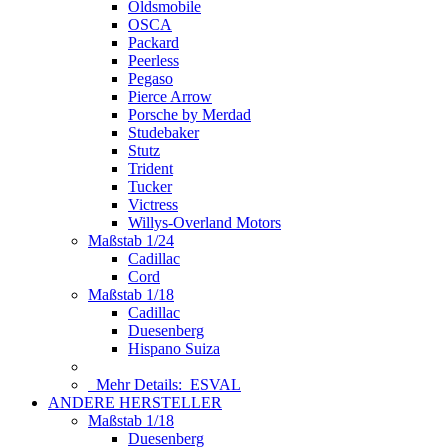
Oldsmobile
OSCA
Packard
Peerless
Pegaso
Pierce Arrow
Porsche by Merdad
Studebaker
Stutz
Trident
Tucker
Victress
Willys-Overland Motors
Maßstab 1/24
Cadillac
Cord
Maßstab 1/18
Cadillac
Duesenberg
Hispano Suiza
Mehr Details:
ESVAL
ANDERE HERSTELLER
Maßstab 1/18
Duesenberg