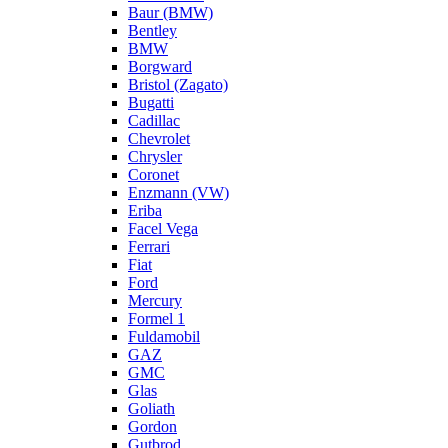
Baur (BMW)
Bentley
BMW
Borgward
Bristol (Zagato)
Bugatti
Cadillac
Chevrolet
Chrysler
Coronet
Enzmann (VW)
Eriba
Facel Vega
Ferrari
Fiat
Ford
Mercury
Formel 1
Fuldamobil
GAZ
GMC
Glas
Goliath
Gordon
Gutbrod