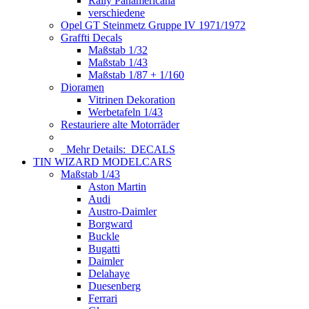
Rally Panamericana
verschiedene
Opel GT Steinmetz Gruppe IV 1971/1972
Graffti Decals
Maßstab 1/32
Maßstab 1/43
Maßstab 1/87 + 1/160
Dioramen
Vitrinen Dekoration
Werbetafeln 1/43
Restauriere alte Motorräder
Mehr Details:
DECALS
TIN WIZARD MODELCARS
Maßstab 1/43
Aston Martin
Audi
Austro-Daimler
Borgward
Buckle
Bugatti
Daimler
Delahaye
Duesenberg
Ferrari