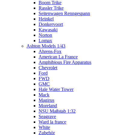
Boom Trike
Rassler Trike
Seitenwagen Renngespann
Heinkel
Donkervoort
Kawasaki
Norton
Lomax
Ashton Models 1/43
Ahrens-Fox
American La France
Amphibious Fire Apparatus
Chevrolet
Ford
FWD
GMC
Hale Water Tower
Mack
Magirus
Moreland
NSU Maßstab 1:32
Seagrave
Ward la france
White
Zubehör