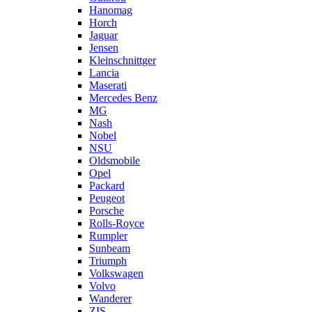
Hanomag
Horch
Jaguar
Jensen
Kleinschnittger
Lancia
Maserati
Mercedes Benz
MG
Nash
Nobel
NSU
Oldsmobile
Opel
Packard
Peugeot
Porsche
Rolls-Royce
Rumpler
Sunbeam
Triumph
Volkswagen
Volvo
Wanderer
ZIS