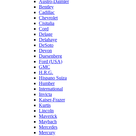
Austro-Daimler
Bentley
Cadillac
Chevrolet
Cisitalia
Cord
Delage
Delahaye
DeSoto
Devon
Duesenberg
Ford (USA)
GMC
H.R.G.
Hispano Suiza
Humber
International
Invicta
Kaiser-Frazer
Kurtis
Lincoln
Maverick
Maybach
Mercedes
Mercury