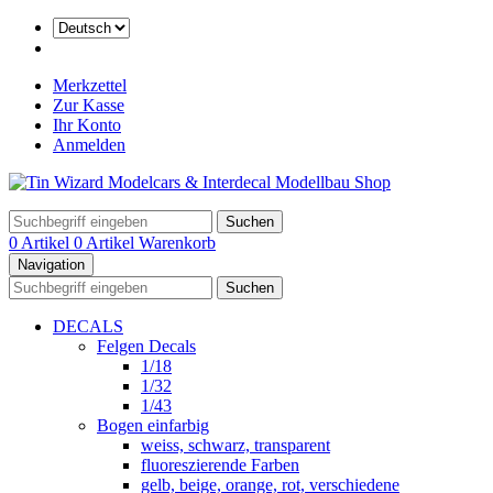
Merkzettel
Zur Kasse
Ihr Konto
Anmelden
Suchen
0 Artikel
0 Artikel
Warenkorb
Navigation
Suchen
DECALS
Felgen Decals
1/18
1/32
1/43
Bogen einfarbig
weiss, schwarz, transparent
fluoreszierende Farben
gelb, beige, orange, rot, verschiedene