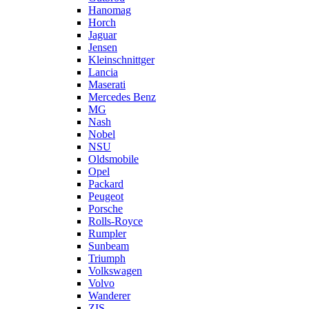
Hanomag
Horch
Jaguar
Jensen
Kleinschnittger
Lancia
Maserati
Mercedes Benz
MG
Nash
Nobel
NSU
Oldsmobile
Opel
Packard
Peugeot
Porsche
Rolls-Royce
Rumpler
Sunbeam
Triumph
Volkswagen
Volvo
Wanderer
ZIS