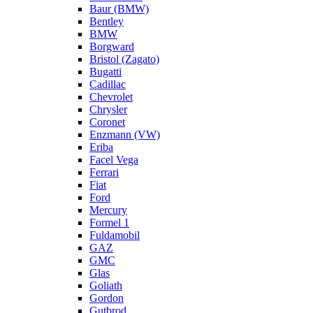
Baur (BMW)
Bentley
BMW
Borgward
Bristol (Zagato)
Bugatti
Cadillac
Chevrolet
Chrysler
Coronet
Enzmann (VW)
Eriba
Facel Vega
Ferrari
Fiat
Ford
Mercury
Formel 1
Fuldamobil
GAZ
GMC
Glas
Goliath
Gordon
Gutbrod