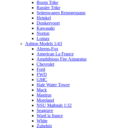
Boom Trike
Rassler Trike
Seitenwagen Renngespann
Heinkel
Donkervoort
Kawasaki
Norton
Lomax
Ashton Models 1/43
Ahrens-Fox
American La France
Amphibious Fire Apparatus
Chevrolet
Ford
FWD
GMC
Hale Water Tower
Mack
Magirus
Moreland
NSU Maßstab 1:32
Seagrave
Ward la france
White
Zubehör