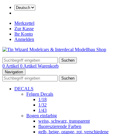
Merkzettel
Zur Kasse
Ihr Konto
Anmelden
Suchen
0 Artikel
0 Artikel
Warenkorb
Navigation
Suchen
DECALS
Felgen Decals
1/18
1/32
1/43
Bogen einfarbig
weiss, schwarz, transparent
fluoreszierende Farben
gelb, beige, orange, rot, verschiedene