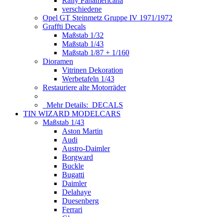
Rally Panamericana
verschiedene
Opel GT Steinmetz Gruppe IV 1971/1972
Graffti Decals
Maßstab 1/32
Maßstab 1/43
Maßstab 1/87 + 1/160
Dioramen
Vitrinen Dekoration
Werbetafeln 1/43
Restauriere alte Motorräder
Mehr Details:
DECALS
TIN WIZARD MODELCARS
Maßstab 1/43
Aston Martin
Audi
Austro-Daimler
Borgward
Buckle
Bugatti
Daimler
Delahaye
Duesenberg
Ferrari