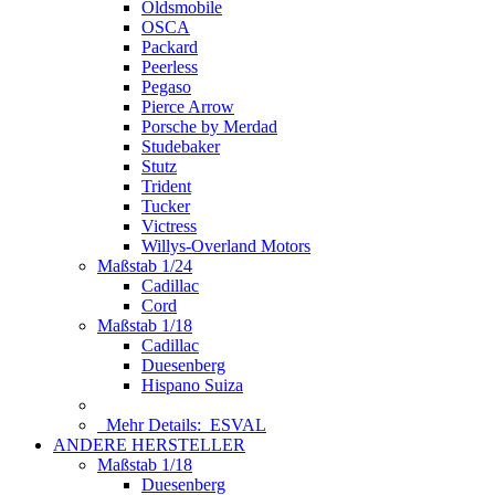
Oldsmobile
OSCA
Packard
Peerless
Pegaso
Pierce Arrow
Porsche by Merdad
Studebaker
Stutz
Trident
Tucker
Victress
Willys-Overland Motors
Maßstab 1/24
Cadillac
Cord
Maßstab 1/18
Cadillac
Duesenberg
Hispano Suiza
Mehr Details:
ESVAL
ANDERE HERSTELLER
Maßstab 1/18
Duesenberg