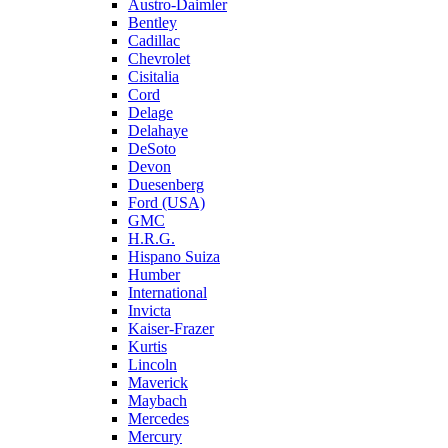
Austro-Daimler
Bentley
Cadillac
Chevrolet
Cisitalia
Cord
Delage
Delahaye
DeSoto
Devon
Duesenberg
Ford (USA)
GMC
H.R.G.
Hispano Suiza
Humber
International
Invicta
Kaiser-Frazer
Kurtis
Lincoln
Maverick
Maybach
Mercedes
Mercury