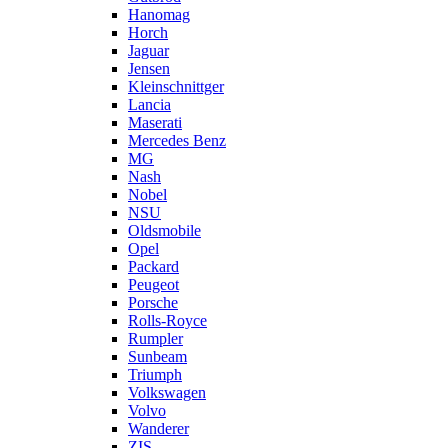
Hanomag
Horch
Jaguar
Jensen
Kleinschnittger
Lancia
Maserati
Mercedes Benz
MG
Nash
Nobel
NSU
Oldsmobile
Opel
Packard
Peugeot
Porsche
Rolls-Royce
Rumpler
Sunbeam
Triumph
Volkswagen
Volvo
Wanderer
ZIS