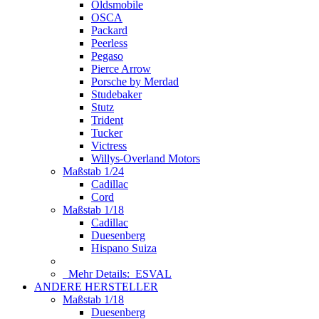
Oldsmobile
OSCA
Packard
Peerless
Pegaso
Pierce Arrow
Porsche by Merdad
Studebaker
Stutz
Trident
Tucker
Victress
Willys-Overland Motors
Maßstab 1/24
Cadillac
Cord
Maßstab 1/18
Cadillac
Duesenberg
Hispano Suiza
Mehr Details:
ESVAL
ANDERE HERSTELLER
Maßstab 1/18
Duesenberg