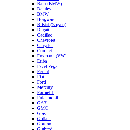
Baur (BMW)
Bentley
BMW
Borgward
Bristol (Zagato)
Bugatti
Cadillac
Chevrolet
Chrysler
Coronet
Enzmann (VW)
Eriba
Facel Vega
Ferrari
Fiat
Ford
Mercury
Formel 1
Fuldamobil
GAZ
GMC
Glas
Goliath
Gordon
Gutbrod