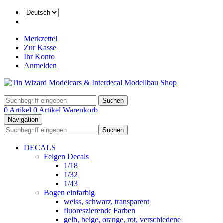
Merkzettel
Zur Kasse
Ihr Konto
Anmelden
Suchen
0 Artikel
0 Artikel
Warenkorb
Navigation
Suchen
DECALS
Felgen Decals
1/18
1/32
1/43
Bogen einfarbig
weiss, schwarz, transparent
fluoreszierende Farben
gelb, beige, orange, rot, verschiedene