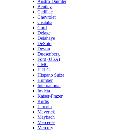
Austro-Daimler
Bentley
Cadillac
Chevrolet
Cisitalia
Cord
Delage
Delahaye
DeSoto
Devon
Duesenberg
Ford (USA)
GMC
H.R.G.
Hispano Suiza
Humber
International
Invicta
Kaiser-Frazer
Kurtis
Lincoln
Maverick
Maybach
Mercedes
Mercury