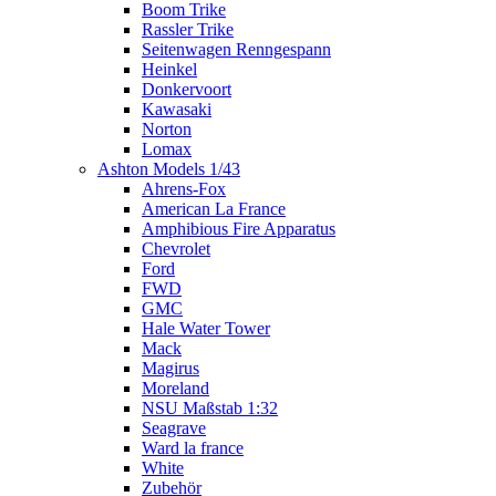
Boom Trike
Rassler Trike
Seitenwagen Renngespann
Heinkel
Donkervoort
Kawasaki
Norton
Lomax
Ashton Models 1/43
Ahrens-Fox
American La France
Amphibious Fire Apparatus
Chevrolet
Ford
FWD
GMC
Hale Water Tower
Mack
Magirus
Moreland
NSU Maßstab 1:32
Seagrave
Ward la france
White
Zubehör