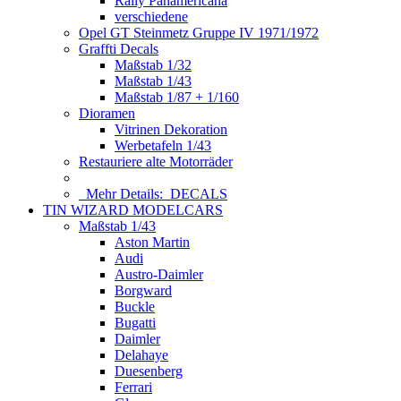
Rally Panamericana
verschiedene
Opel GT Steinmetz Gruppe IV 1971/1972
Graffti Decals
Maßstab 1/32
Maßstab 1/43
Maßstab 1/87 + 1/160
Dioramen
Vitrinen Dekoration
Werbetafeln 1/43
Restauriere alte Motorräder
Mehr Details:
DECALS
TIN WIZARD MODELCARS
Maßstab 1/43
Aston Martin
Audi
Austro-Daimler
Borgward
Buckle
Bugatti
Daimler
Delahaye
Duesenberg
Ferrari