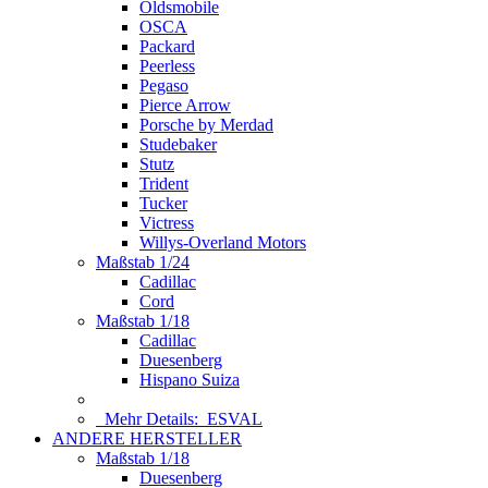
Oldsmobile
OSCA
Packard
Peerless
Pegaso
Pierce Arrow
Porsche by Merdad
Studebaker
Stutz
Trident
Tucker
Victress
Willys-Overland Motors
Maßstab 1/24
Cadillac
Cord
Maßstab 1/18
Cadillac
Duesenberg
Hispano Suiza
Mehr Details:
ESVAL
ANDERE HERSTELLER
Maßstab 1/18
Duesenberg