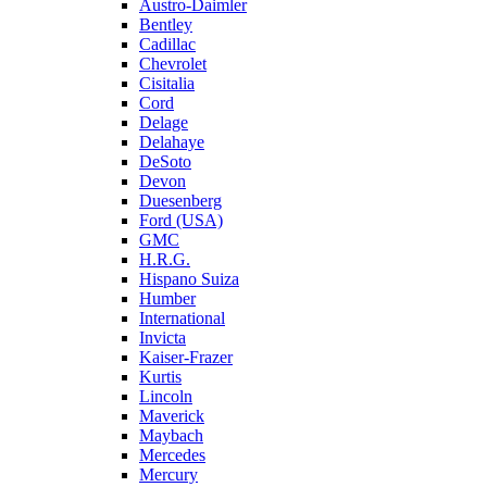
Austro-Daimler
Bentley
Cadillac
Chevrolet
Cisitalia
Cord
Delage
Delahaye
DeSoto
Devon
Duesenberg
Ford (USA)
GMC
H.R.G.
Hispano Suiza
Humber
International
Invicta
Kaiser-Frazer
Kurtis
Lincoln
Maverick
Maybach
Mercedes
Mercury