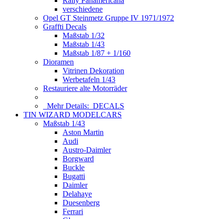
Rally Panamericana
verschiedene
Opel GT Steinmetz Gruppe IV 1971/1972
Graffti Decals
Maßstab 1/32
Maßstab 1/43
Maßstab 1/87 + 1/160
Dioramen
Vitrinen Dekoration
Werbetafeln 1/43
Restauriere alte Motorräder
Mehr Details:
DECALS
TIN WIZARD MODELCARS
Maßstab 1/43
Aston Martin
Audi
Austro-Daimler
Borgward
Buckle
Bugatti
Daimler
Delahaye
Duesenberg
Ferrari