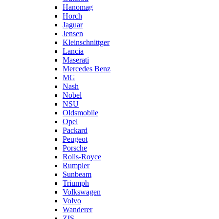
Hanomag
Horch
Jaguar
Jensen
Kleinschnittger
Lancia
Maserati
Mercedes Benz
MG
Nash
Nobel
NSU
Oldsmobile
Opel
Packard
Peugeot
Porsche
Rolls-Royce
Rumpler
Sunbeam
Triumph
Volkswagen
Volvo
Wanderer
ZIS