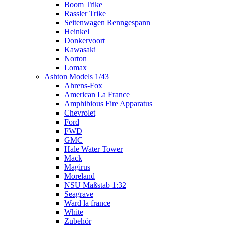
Boom Trike
Rassler Trike
Seitenwagen Renngespann
Heinkel
Donkervoort
Kawasaki
Norton
Lomax
Ashton Models 1/43
Ahrens-Fox
American La France
Amphibious Fire Apparatus
Chevrolet
Ford
FWD
GMC
Hale Water Tower
Mack
Magirus
Moreland
NSU Maßstab 1:32
Seagrave
Ward la france
White
Zubehör