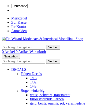
Merkzettel
Zur Kasse
Ihr Konto
Anmelden
Suchen
0 Artikel
0 Artikel
Warenkorb
Navigation
Suchen
DECALS
Felgen Decals
1/18
1/32
1/43
Bogen einfarbig
weiss, schwarz, transparent
fluoreszierende Farben
gelb, beige, orange, rot, verschiedene