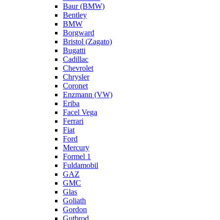
Baur (BMW)
Bentley
BMW
Borgward
Bristol (Zagato)
Bugatti
Cadillac
Chevrolet
Chrysler
Coronet
Enzmann (VW)
Eriba
Facel Vega
Ferrari
Fiat
Ford
Mercury
Formel 1
Fuldamobil
GAZ
GMC
Glas
Goliath
Gordon
Gutbrod