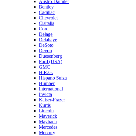
Austro-Daimler
Bentley
Cadillac
Chevrolet
Cisitalia
Cord
Delage
Delahaye
DeSoto
Devon
Duesenberg
Ford (USA)
GMC
H.R.G.
Hispano Suiza
Humber
International
Invicta
Kaiser-Frazer
Kurtis
Lincoln
Maverick
Maybach
Mercedes
Mercury