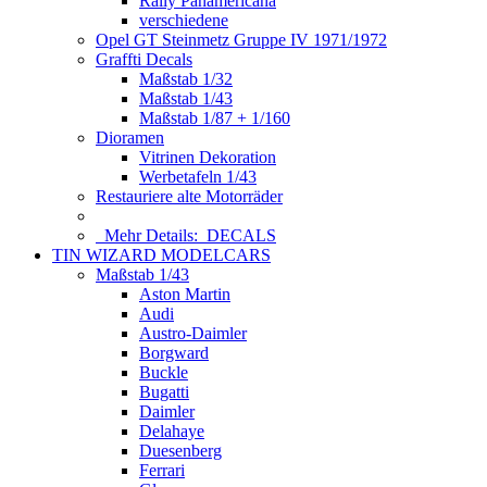
Rally Panamericana
verschiedene
Opel GT Steinmetz Gruppe IV 1971/1972
Graffti Decals
Maßstab 1/32
Maßstab 1/43
Maßstab 1/87 + 1/160
Dioramen
Vitrinen Dekoration
Werbetafeln 1/43
Restauriere alte Motorräder
Mehr Details:
DECALS
TIN WIZARD MODELCARS
Maßstab 1/43
Aston Martin
Audi
Austro-Daimler
Borgward
Buckle
Bugatti
Daimler
Delahaye
Duesenberg
Ferrari