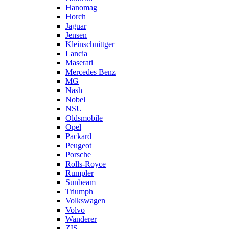
Hanomag
Horch
Jaguar
Jensen
Kleinschnittger
Lancia
Maserati
Mercedes Benz
MG
Nash
Nobel
NSU
Oldsmobile
Opel
Packard
Peugeot
Porsche
Rolls-Royce
Rumpler
Sunbeam
Triumph
Volkswagen
Volvo
Wanderer
ZIS