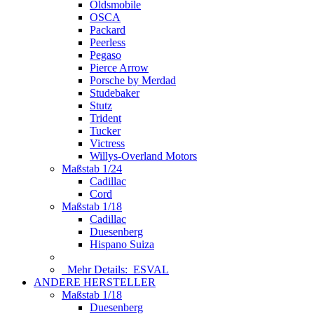
Oldsmobile
OSCA
Packard
Peerless
Pegaso
Pierce Arrow
Porsche by Merdad
Studebaker
Stutz
Trident
Tucker
Victress
Willys-Overland Motors
Maßstab 1/24
Cadillac
Cord
Maßstab 1/18
Cadillac
Duesenberg
Hispano Suiza
Mehr Details:
ESVAL
ANDERE HERSTELLER
Maßstab 1/18
Duesenberg