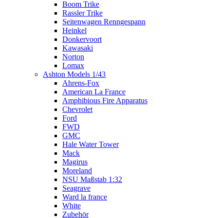
Boom Trike
Rassler Trike
Seitenwagen Renngespann
Heinkel
Donkervoort
Kawasaki
Norton
Lomax
Ashton Models 1/43
Ahrens-Fox
American La France
Amphibious Fire Apparatus
Chevrolet
Ford
FWD
GMC
Hale Water Tower
Mack
Magirus
Moreland
NSU Maßstab 1:32
Seagrave
Ward la france
White
Zubehör