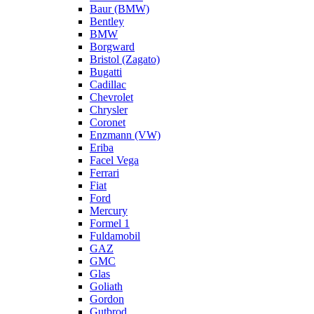
Baur (BMW)
Bentley
BMW
Borgward
Bristol (Zagato)
Bugatti
Cadillac
Chevrolet
Chrysler
Coronet
Enzmann (VW)
Eriba
Facel Vega
Ferrari
Fiat
Ford
Mercury
Formel 1
Fuldamobil
GAZ
GMC
Glas
Goliath
Gordon
Gutbrod