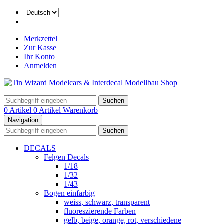
Merkzettel
Zur Kasse
Ihr Konto
Anmelden
Suchen
0 Artikel
0 Artikel
Warenkorb
Navigation
Suchen
DECALS
Felgen Decals
1/18
1/32
1/43
Bogen einfarbig
weiss, schwarz, transparent
fluoreszierende Farben
gelb, beige, orange, rot, verschiedene